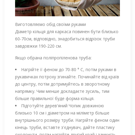
Виготовляємо обід своїми руками
Діаметр кільця для каркаса повинен бути близько
60-70см, відповідно, знадобиться відрізок труби
завдовжки 190-220 см.
Якщо обрана поліпропіленова труба:
Нагрійте її феном до 70-80 ° С, потім руками в
рукавичках потроху згинайте. Починайте від країв
до центру, потім дотримуйтесь в зворотному
напрямку. Чим менше докладаєте зусиль, тим
більше правильної буде форма кільця.
Підготуйте дерев'яний Чопик довжиною
близько 10 см і діаметром на міліметр більше
внутрішнього розміру труби. Нагрійте феном один
кінець труби, вставте з'єднувач, дайте пластику
охолонути, потім нагрійте другий край і замкніть