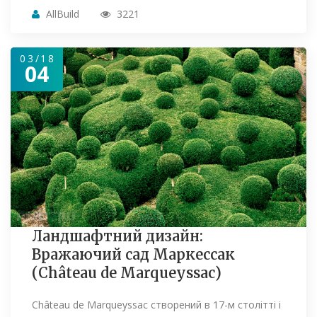
AllBuild
3221
03/18
04
Ландшафтний дизайн:
Вражаючий сад Маркессак
(Château de Marqueyssac)
Château de Marqueyssac створений в 17-м столітті і