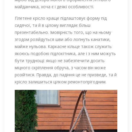
майданчика, хоча є і деякі особливості.
Плетене крісло краще підлаштовує форму під
сидячої, та й в цілому виглядає більш
презентабельно. Імовірність того, що на ньому
згодом розійдуться шви або лопнуть канатики,
майже нульова. Каркасне кільце також служить
якоюсь подобою підлокітника, але і з ним можуть
бути труднощі: якщо не забезпечити досить
міцного скріплення обруча, з часом він може
розійтися. Правда, до падіння це не призведе, та й
крісло залишиться цілком ремонтопрігодним.