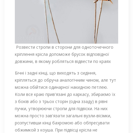
Розвести стропи в сторони для одноточечного
кріплення крісла допоможе брусок відповідної
довжини, в якому робляться відвести по краях
Бічні і задні кінці, що виходять з сидіння,
кріпляться до обруча аналогічним чином, але тут
можна обійтися одинарної накидною петлею.
Коли все краю прив'язані до каркасу, збираємо їх
з боків або з трьох сторін (одна ззаду) в рівні
пучки, утворюючи стропи для підвіски. На них
можна просто зав'язати загальні вузли-вісімки,
розпустивши кінці бахромою або обпресувати
обжимкой з коуша. При підвісці крісла не