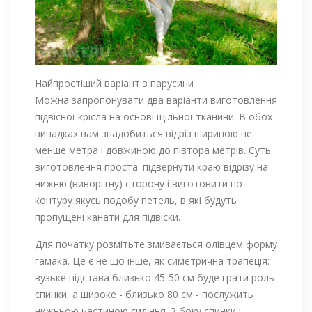
Найпростіший варіант з парусини
Можна запропонувати два варіанти виготовлення
підвісної крісла на основі щільної тканини. В обох
випадках вам знадобиться відріз шириною не
менше метра і довжиною до півтора метрів. Суть
виготовлення проста: підвернути краю відрізу на
нижню (виворітну) сторону і виготовити по
контуру якусь подобу петель, в які будуть
пропущені канати для підвіски.
Для початку розмітьте змивається олівцем форму
гамака. Це є не що інше, як симетрична трапеція:
вузьке підстава близько 45-50 см буде грати роль
спинки, а широке - близько 80 см - послужить
нижньою частиною сидіння. З боку спинки і