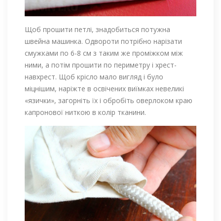
Щоб прошити петлі, знадобиться потужна
швейна машинка. Одвороти потрібно нарізати
смужками по 6-8 см з таким же проміжком між
ними, а потім прошити по периметру і хрест-
навхрест. Щоб крісло мало вигляд і було
міцнішим, наріжте в освічених виїмках невеликі
«язички», загорніть їх і обробіть оверлоком краю
капронової ниткою в колір тканини.