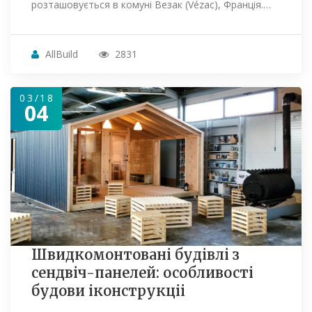
розташовується в комуні Везак (Vézac), Франція.…
AllBuild
2831
03/18
04
Швидкомонтовані будівлі з
сендвіч-панелей: особливості
будови іконструкціі