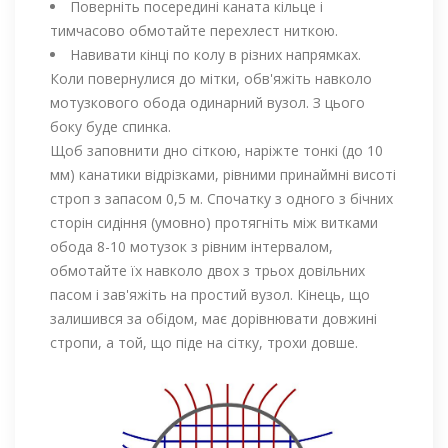
Поверніть посередині каната кільце і
тимчасово обмотайте перехлест ниткою.
Навивати кінці по колу в різних напрямках.
Коли повернулися до мітки, обв'яжіть навколо
мотузкового обода одинарний вузол. З цього
боку буде спинка.
Щоб заповнити дно сіткою, наріжте тонкі (до 10
мм) канатики відрізками, рівними принаймні висоті
строп з запасом 0,5 м. Спочатку з одного з бічних
сторін сидіння (умовно) протягніть між витками
обода 8-10 мотузок з рівним інтервалом,
обмотайте їх навколо двох з трьох довільних
пасом і зав'яжіть на простий вузол. Кінець, що
залишився за обідом, має дорівнювати довжині
стропи, а той, що піде на сітку, трохи довше.