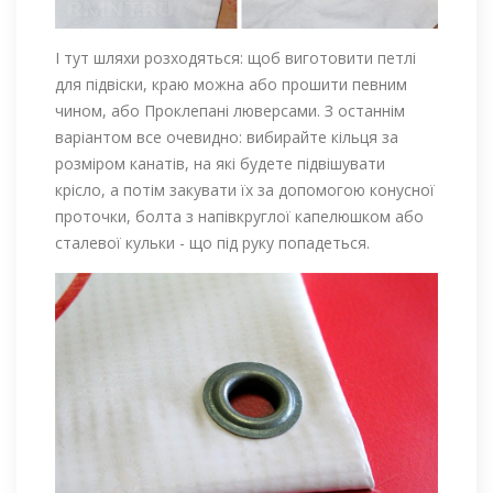
І тут шляхи розходяться: щоб виготовити петлі
для підвіски, краю можна або прошити певним
чином, або Проклепані люверсами. З останнім
варіантом все очевидно: вибирайте кільця за
розміром канатів, на які будете підвішувати
крісло, а потім закувати їх за допомогою конусної
проточки, болта з напівкруглої капелюшком або
сталевої кульки - що під руку попадеться.