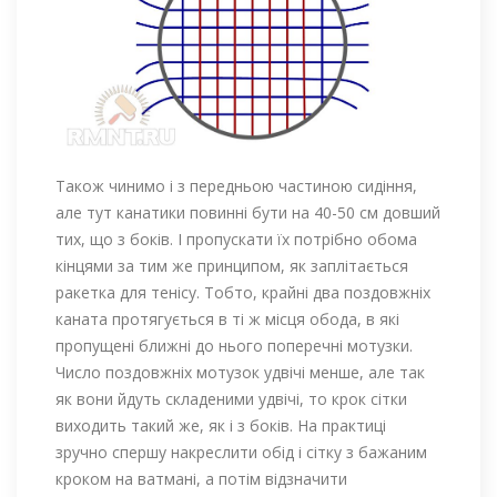
Також чинимо і з передньою частиною сидіння,
але тут канатики повинні бути на 40-50 см довший
тих, що з боків. І пропускати їх потрібно обома
кінцями за тим же принципом, як заплітається
ракетка для тенісу. Тобто, крайні два поздовжніх
каната протягується в ті ж місця обода, в які
пропущені ближні до нього поперечні мотузки.
Число поздовжніх мотузок удвічі менше, але так
як вони йдуть складеними удвічі, то крок сітки
виходить такий же, як і з боків. На практиці
зручно спершу накреслити обід і сітку з бажаним
кроком на ватмані, а потім відзначити