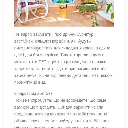
Не варто забувати і про дрібну фурнітурі:
застібках, кільцях і карабіни, які будуть
використовуватися для складання крісла в єдине
ціле і для його підвіски. Також гарною підмогою
може стати ПЕТ-стрічка з розпущеною пляшки:
завдяки властивості сідати при нагріванні вона
забезпечує якісне скріплення деталей і має цілком
прийнятний вид.
З каркасом або без
Поки не спробуєте, що не зрозумієте, що саме
вам краще підходить. Обидва варіанти крісла
представляються виключно на любителя, вони
обидва зручні івопрос вибору залежить більшою
мірою від декоративного оформлення літнього