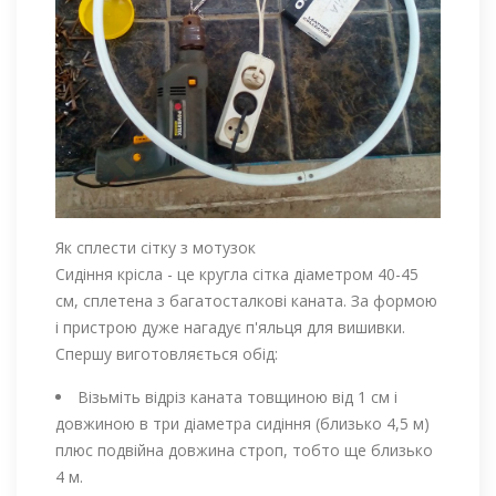
Як сплести сітку з мотузок
Сидіння крісла - це кругла сітка діаметром 40-45
см, сплетена з багатосталкові каната. За формою
і пристрою дуже нагадує п'яльця для вишивки.
Спершу виготовляється обід:
Візьміть відріз каната товщиною від 1 см і
довжиною в три діаметра сидіння (близько 4,5 м)
плюс подвійна довжина строп, тобто ще близько
4 м.