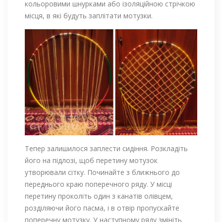
кольоровими шнурками або ізоляційною стрічкою
місця, в які будуть заплітати мотузки.
Тепер залишилося заплести сидіння. Розкладіть
його на підлозі, щоб перетину мотузок
утворювали сітку. Починайте з ближнього до
переднього краю поперечного ряду. У місці
перетину проколіть один з канатів олівцем,
розділяючи його пасма, і в отвір пропускайте
поперечну мотузку. У наступному ряду змініть