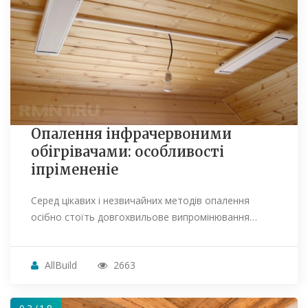
Опалення інфрачервоними
обігрівачами: особливості
іпрімененіе
Серед цікавих і незвичайних методів опалення
осібно стоїть довгохвильове випромінювання…
AllBuild
2663