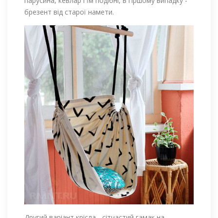
парусина, кевлар і їм подібні, в гіршому випадку -
брезент від старої намети.
Другий варіант крісла - сітчастий гамак на