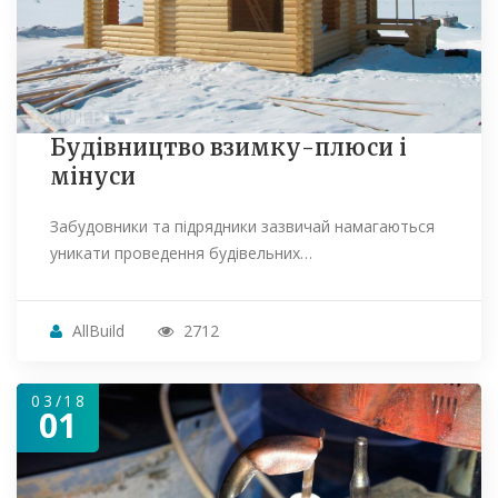
Будівництво взимку-плюси і
мінуси
Забудовники та підрядники зазвичай намагаються
уникати проведення будівельних…
AllBuild
2712
03/18
01