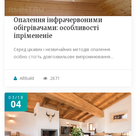
Опалення інфрачервоними
обігрівачами: особливості
іпрімененіе
Серед цікавих і незвичайних методів опалення
осібно стоїть довгохвильове випромінювання…
AllBuild
2671
03/18
04