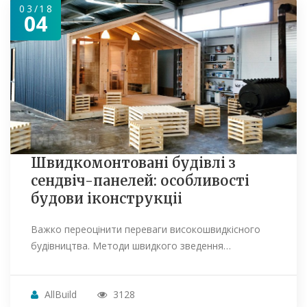
03/18
04
Швидкомонтовані будівлі з
сендвіч-панелей: особливості
будови іконструкціі
Важко переоцінити переваги високошвидкісного
будівництва. Методи швидкого зведення…
AllBuild
3128