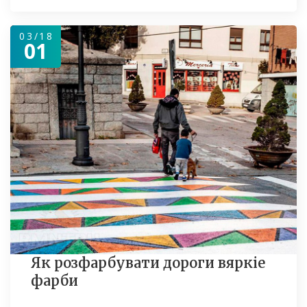
03/18
01
Як розфарбувати дороги вяркіе
фарби