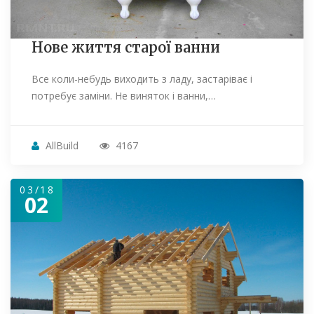
Нове життя старої ванни
Все коли-небудь виходить з ладу, застаріває і
потребує заміни. Не виняток і ванни,…
AllBuild
4167
03/18
02