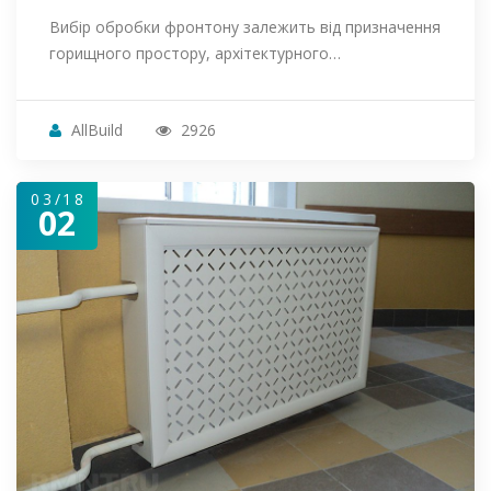
Вибір обробки фронтону залежить від призначення
горищного простору, архітектурного…
AllBuild
2926
03/18
02