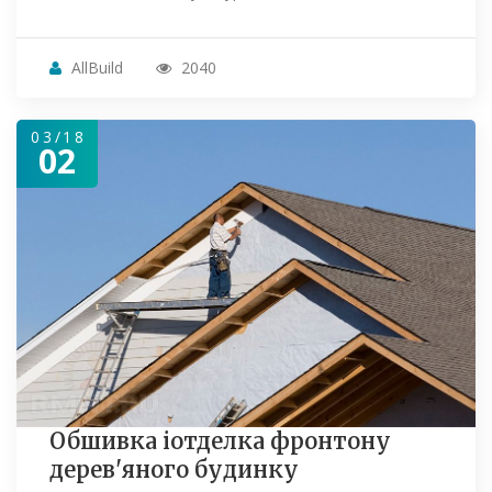
AllBuild
2040
03/18
02
Обшивка іотделка фронтону
дерев'яного будинку