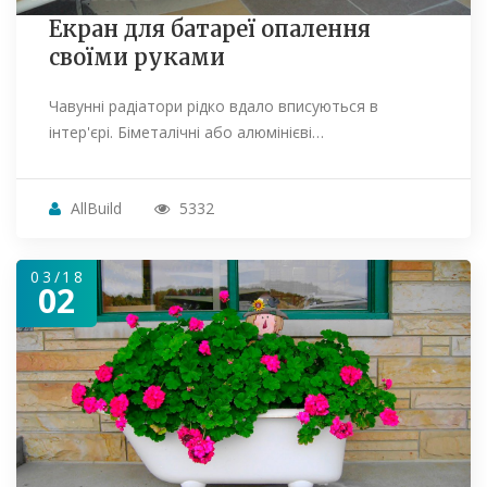
Екран для батареї опалення
своїми руками
Чавунні радіатори рідко вдало вписуються в
інтер'єрі. Біметалічні або алюмінієві…
AllBuild
5332
03/18
02