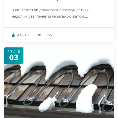
З цієї статті ви дізнаєтеся опреімуществах і
недоліки утеплення мінеральною ватою.…
AllBuild
3055
03/18
03