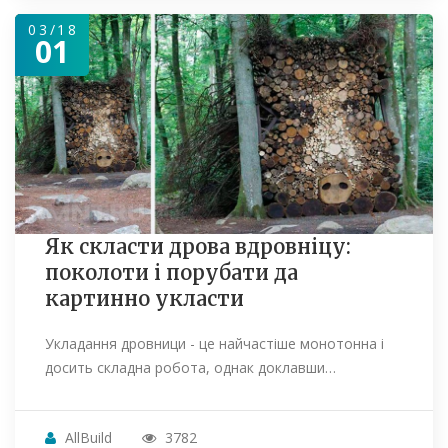
03/18
01
Як скласти дрова вдровніцу:
поколоти і порубати да
картинно укласти
Укладання дровници - це найчастіше монотонна і
досить складна робота, однак доклавши…
AllBuild
3782