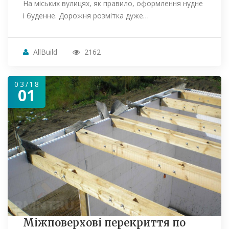
На міських вулицях, як правило, оформлення нудне
і буденне. Дорожня розмітка дуже…
AllBuild
2162
03/18
01
Міжповерхові перекриття по