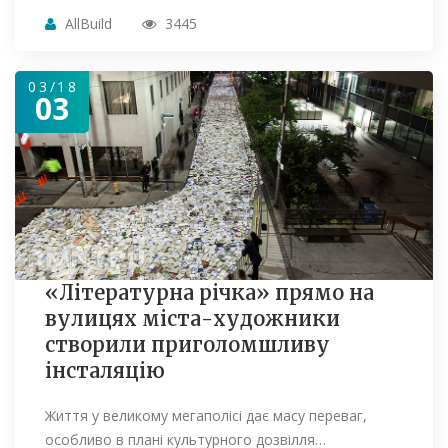
AllBuild
3445
03/18
03
«Літературна річка» прямо на
вулицях міста-художники
створили приголомшливу
інсталяцію
Життя у великому мегаполісі дає масу переваг,
особливо в плані культурного дозвілля…