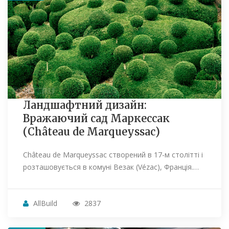
Ландшафтний дизайн:
Вражаючий сад Маркессак
(Château de Marqueyssac)
Château de Marqueyssac створений в 17-м столітті і
розташовується в комуні Везак (Vézac), Франція.…
AllBuild
2837