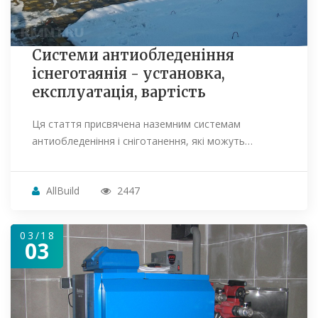
Системи антиобледеніння
існеготаянія - установка,
експлуатація, вартість
Ця стаття присвячена наземним системам
антиобледеніння і сніготанення, які можуть…
AllBuild
2447
03/18
03