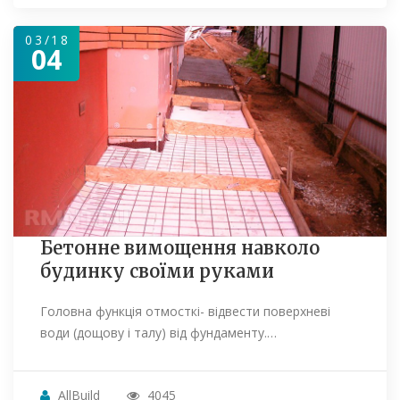
03/18
04
Бетонне вимощення навколо
будинку своїми руками
Головна функція отмосткі- відвести поверхневі
води (дощову і талу) від фундаменту.…
AllBuild
4045