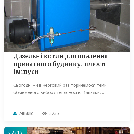
Дизельні котли для опалення
приватного будинку: плюси
імінуси
Сьогодні ми в черговий раз торкнемося теми
обмеженого вибору теплоносіїв. Випадки,…
AllBuild
3235
03/18