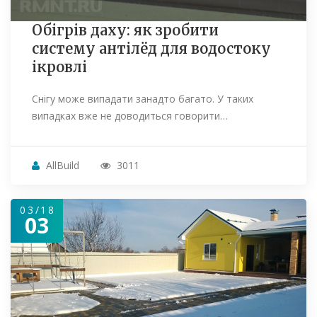
Обігрів даху: як зробити
систему антілёд для водостоку
ікровлі
Снігу може випадати занадто багато. У таких
випадках вже не доводиться говорити…
AllBuild
3011
03/18
03