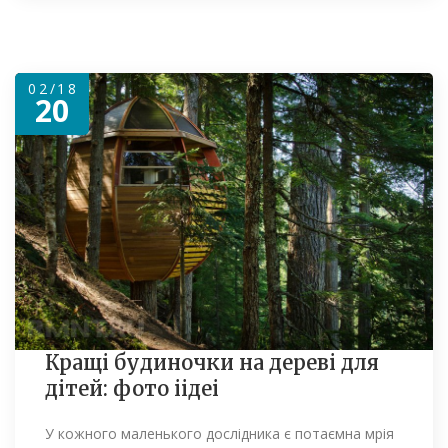
02/18
20
Кращі будиночки на дереві для
дітей: фото іідеі
У кожного маленького дослідника є потаємна мрія