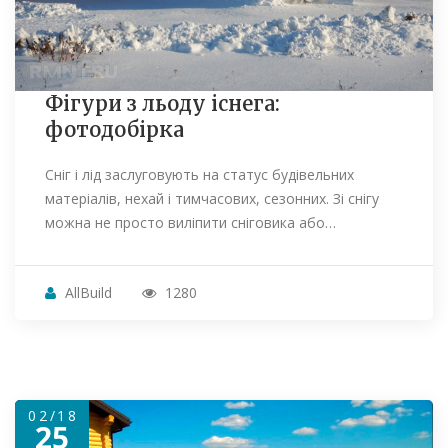
Фігури з льоду існега:
фотодобірка
Сніг і лід заслуговують на статус будівельних
матеріалів, нехай і тимчасових, сезонних. Зі снігу
можна не просто виліпити сніговика або…
AllBuild
1280
02/18
25