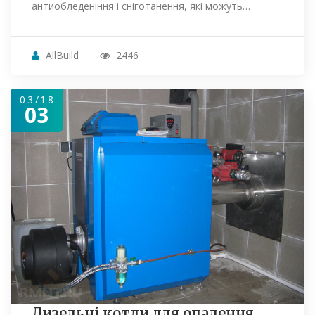
антиобледеніння і сніготанення, які можуть…
AllBuild
2446
03/18
03
Дизельні котли для опалення