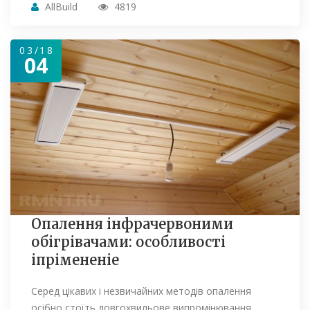
AllBuild
4819
03/18
04
Опалення інфрачервоними
обігрівачами: особливості
іпрімененіе
Серед цікавих і незвичайних методів опалення
осібно стоїть довгохвильове випромінювання…