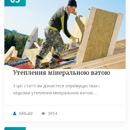
Утеплення мінеральною ватою
З цієї статті ви дізнаєтеся опреімуществах і
недоліки утеплення мінеральною ватою.…
AllBuild
3054