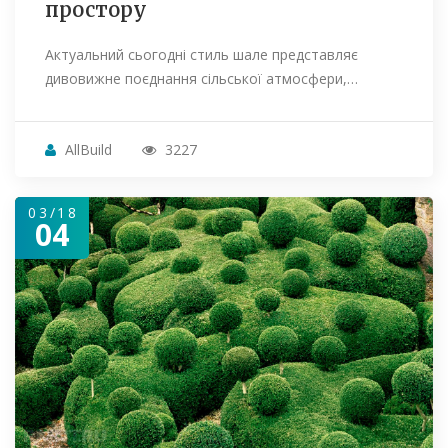
простору
Актуальний сьогодні стиль шале представляє
дивовижне поєднання сільської атмосфери,…
AllBuild
3227
03/18
04