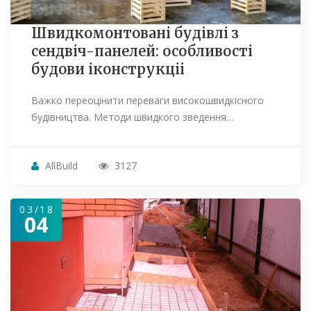
Швидкомонтовані будівлі з
сендвіч-панелей: особливості
будови іконструкціі
Важко переоцінити переваги високошвидкісного
будівництва. Методи швидкого зведення…
AllBuild
3127
03/18
04