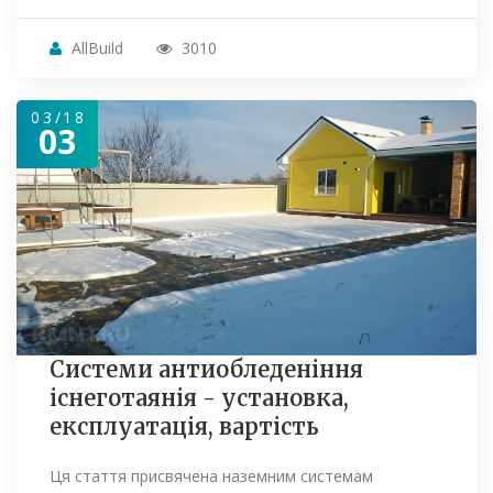
AllBuild
3010
03/18
03
Системи антиобледеніння
існеготаянія - установка,
експлуатація, вартість
Ця стаття присвячена наземним системам