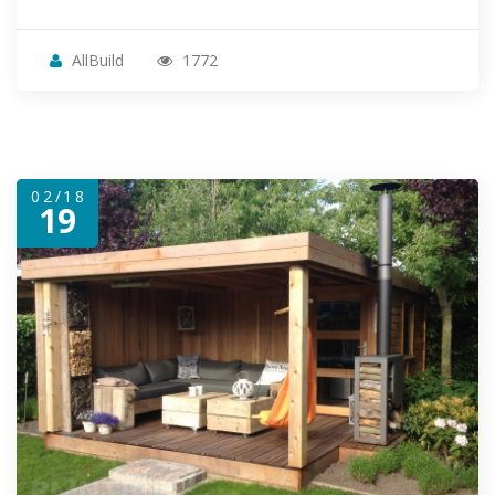
AllBuild
1772
02/18
19