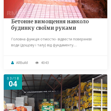
Бетонне вимощення навколо
будинку своїми руками
Головна функція отмосткі- відвести поверхневі
води (дощову і талу) від фундаменту.…
AllBuild
4043
03/18
04