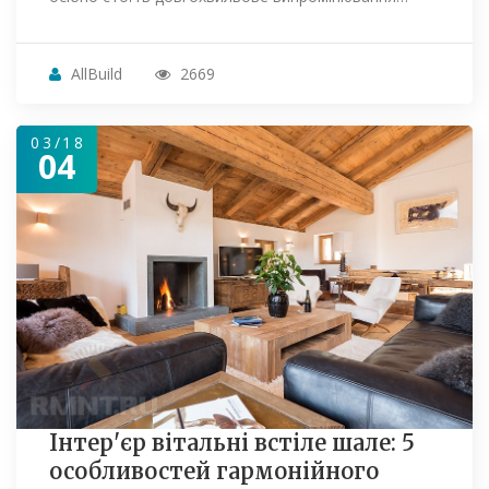
AllBuild
2669
03/18
04
Інтер'єр вітальні встіле шале: 5
особливостей гармонійного