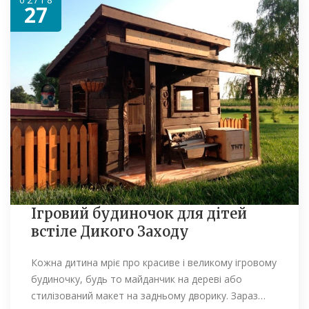
27
Ігровий будиночок для дітей
встіле Дикого Заходу
Кожна дитина мріє про красиве і великому ігровому
будиночку, будь то майданчик на дереві або
стилізований макет на задньому дворику. Зараз…