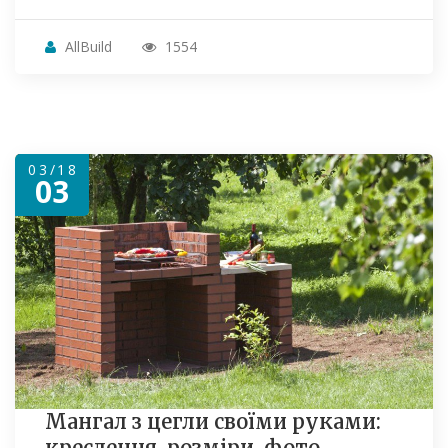
AllBuild
1554
03/18
03
Мангал з цегли своїми руками:
креслення, розміри, фото