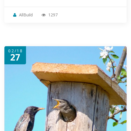
AllBuild
1297
02/18
27