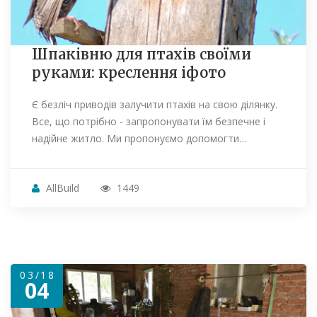
Шпаківню для птахів своїми
руками: креслення іфото
Є безліч приводів залучити птахів на свою ділянку.
Все, що потрібно - запропонувати їм безпечне і
надійне житло. Ми пропонуємо допомогти…
AllBuild
1449
03/18
04