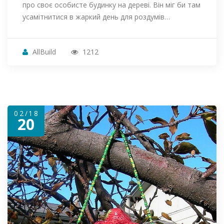
про своє особисте будинку на дереві. Він міг би там
усамітнитися в жаркий день для роздумів…
AllBuild
1212
02/18
20