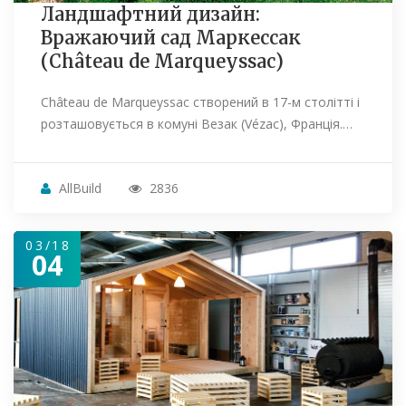
Ландшафтний дизайн:
Вражаючий сад Маркессак
(Château de Marqueyssac)
Château de Marqueyssac створений в 17-м столітті і
розташовується в комуні Везак (Vézac), Франція.…
AllBuild
2836
03/18
04