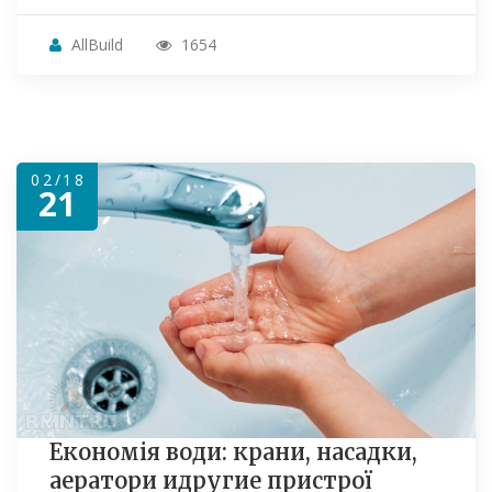
AllBuild
1654
02/18
21
Економія води: крани, насадки,
аератори идругие пристрої