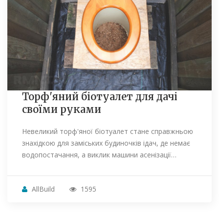
Торф'яний біотуалет для дачі
своїми руками
Невеликий торф'яної біотуалет стане справжньою
знахідкою для заміських будиночків ідач, де немає
водопостачання, а виклик машини асенізації…
AllBuild
1595