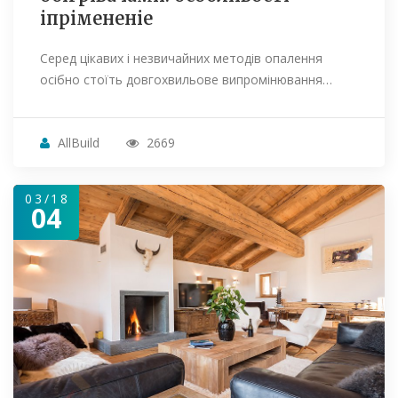
іпрімененіе
Серед цікавих і незвичайних методів опалення
осібно стоїть довгохвильове випромінювання…
AllBuild
2669
03/18
04