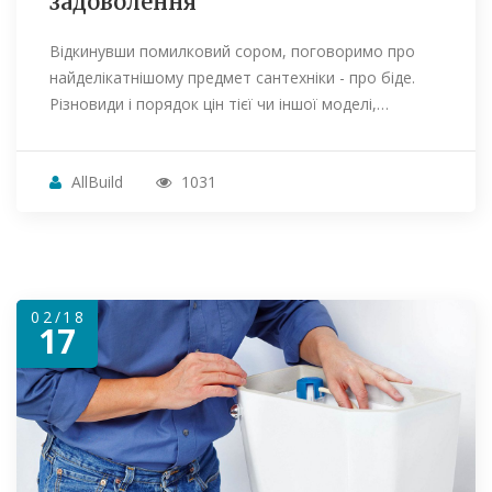
задоволення
Відкинувши помилковий сором, поговоримо про
найделікатнішому предмет сантехніки - про біде.
Різновиди і порядок цін тієї чи іншої моделі,…
AllBuild
1031
02/18
17