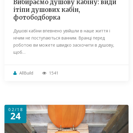
Вибираємо душову кабіну: види
ітіпи душових кабін,
фотободборка
Душові кабіни впевнено увійшли в наше життя і
нічим не поступаються ванним. Вранці перед
роботою ви можете швидко заскочити в душову,
щоб…
AllBuild
1541
02/18
24