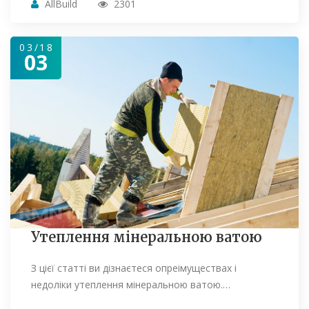
AllBuild
2301
03/18
03
Утеплення мінеральною ватою
З цієї статті ви дізнаєтеся опреімуществах і
недоліки утеплення мінеральною ватою.…