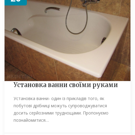
Установка ванни своїми руками
Установка ванни- один із прикладів того, як
побутові дрібниці можуть супроводжуватися
досить серйозними труднощами. Пропонуємо
познайомитися…