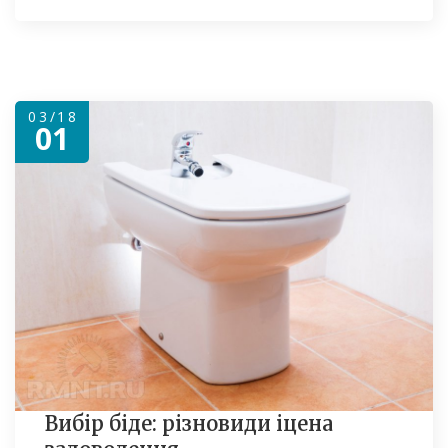
03/18
01
Вибір біде: різновиди іцена