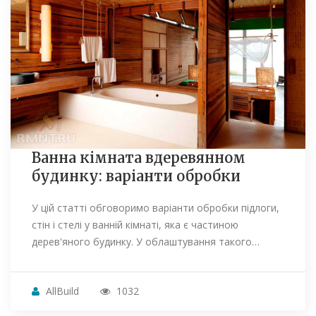
Ванна кімната вдеревянном
будинку: варіанти обробки
У цій статті обговоримо варіанти обробки підлоги,
стін і стелі у ванній кімнаті, яка є частиною
дерев'яного будинку. У облаштування такого…
AllBuild
1032