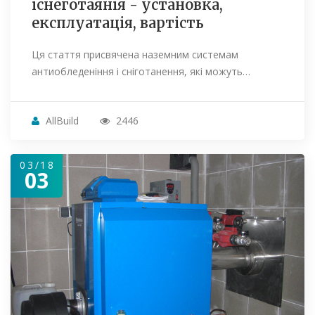
існеготаянія - установка,
експлуатація, вартість
Ця стаття присвячена наземним системам
антиобледеніння і сніготанення, які можуть…
AllBuild
2446
03/18
03