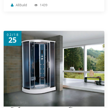
AllBuild
1439
02/18
25