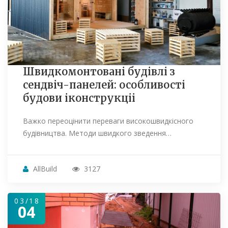
Швидкомонтовані будівлі з
сендвіч-панелей: особливості
будови іконструкціі
Важко переоцінити переваги високошвидкісного
будівництва. Методи швидкого зведення…
AllBuild
3127
03/18
04