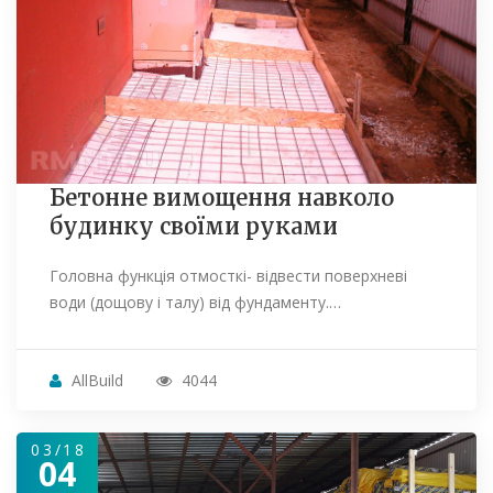
Бетонне вимощення навколо
будинку своїми руками
Головна функція отмосткі- відвести поверхневі
води (дощову і талу) від фундаменту.…
AllBuild
4044
03/18
04