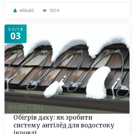
AllBuild
3054
03/18
03
Обігрів даху: як зробити
систему антілёд для водостоку
ікровлі