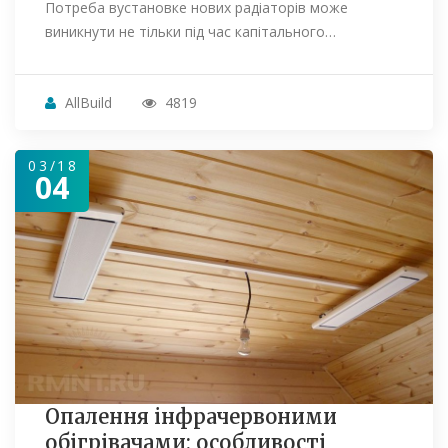
Потреба вустановке нових радіаторів може
виникнути не тільки під час капітального…
AllBuild
4819
03/18
04
Опалення інфрачервоними
обігрівачами: особливості