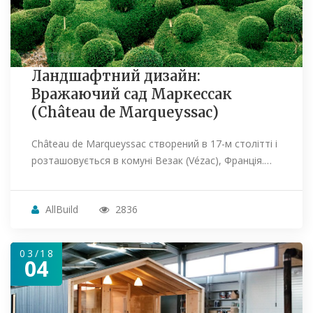
Ландшафтний дизайн:
Вражаючий сад Маркессак
(Château de Marqueyssac)
Château de Marqueyssac створений в 17-м столітті і
розташовується в комуні Везак (Vézac), Франція.…
AllBuild
2836
03/18
04