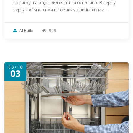
на ринку, каскадні виділяються особливо. В першу
чергу своїм вельми незвичним оригінальним…
AllBuild
999
03/18
03