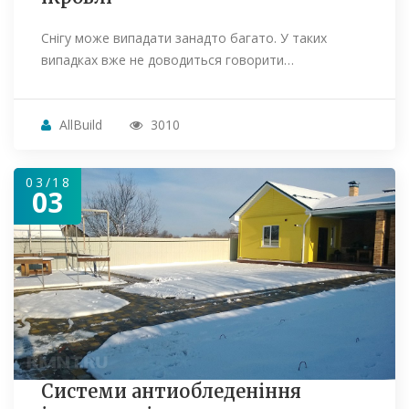
Снігу може випадати занадто багато. У таких
випадках вже не доводиться говорити…
AllBuild
3010
03/18
03
Системи антиобледеніння