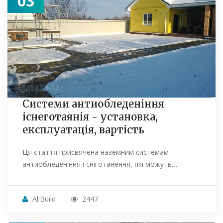
03
Системи антиобледеніння
існеготаянія - установка,
експлуатація, вартість
Ця стаття присвячена наземним системам
антиобледеніння і сніготанення, які можуть…
AllBuild
2447