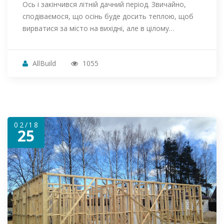
Ось і закінчився літній дачний період. Звичайно,
сподіваємося, що осінь буде досить теплою, щоб
вирватися за місто на вихідні, але в цілому…
AllBuild
1055
02/18
25