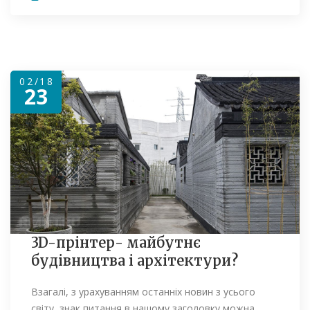
02/18
23
3D-прінтер- майбутнє
будівництва і архітектури?
Взагалі, з урахуванням останніх новин з усього
світу, знак питання в нашому заголовку можна