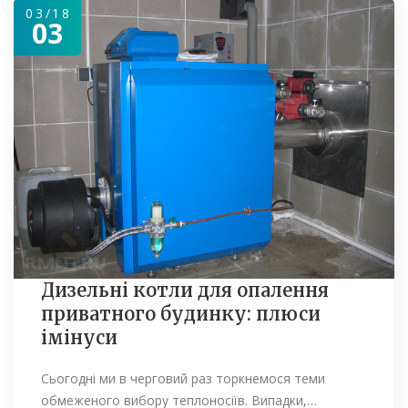
03/18
03
Дизельні котли для опалення
приватного будинку: плюси
імінуси
Сьогодні ми в черговий раз торкнемося теми
обмеженого вибору теплоносіїв. Випадки,…