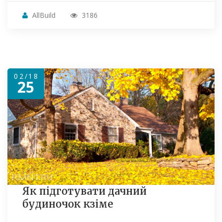
AllBuild
3186
02/18
25
Як підготувати дачний
будиночок кзіме