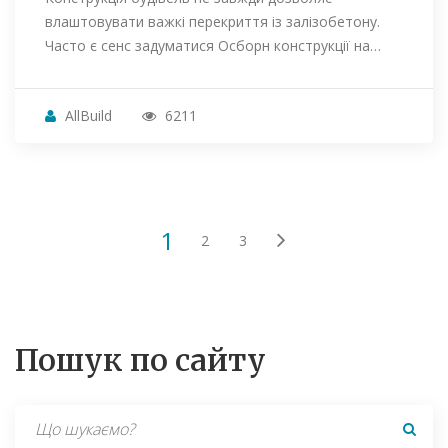
влаштовувати важкі перекриття із залізобетону.
Часто є сенс задуматися Осборн конструкції на…
AllBuild
6211
1
2
3
Пошук по сайту
Search
for: