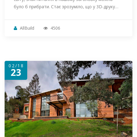
було б прибрати. Стає зрозуміло, що у 3D-друку…
AllBuild
4506
02/18
23