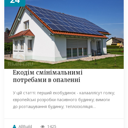
Екодім смінімальнимі
потребами в опаленні
У цій статті: перший екобудинок - калааллісут голку;
європейські розробки пасивного будинку; вимоги
до розташування будинку; теплоізоляція…
AllBuild
1425