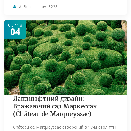
AllBuild
3228
03/18
04
Ландшафтний дизайн:
Вражаючий сад Маркессак
(Château de Marqueyssac)
Château de Marqueyssac створений в 17-м столітті і