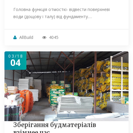
Головна функція отмосткі- відвести поверхневі
води (дощову і талу) від фундаменту.…
AllBuild
4045
03/18
04
Зберігання будматеріалів
взімнее час