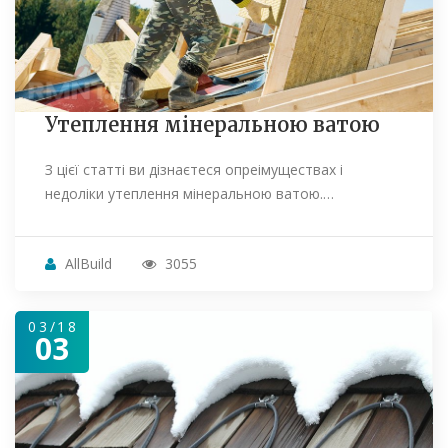
Утеплення мінеральною ватою
З цієї статті ви дізнаєтеся опреімуществах і
недоліки утеплення мінеральною ватою.…
AllBuild
3055
03/18
03