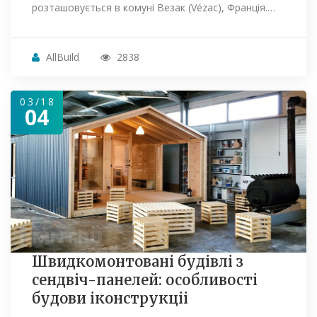
розташовується в комуні Везак (Vézac), Франція.…
AllBuild
2838
03/18
04
Швидкомонтовані будівлі з
сендвіч-панелей: особливості
будови іконструкціі