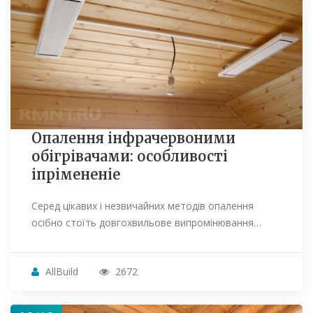
Опалення інфрачервоними
обігрівачами: особливості
іпрімененіе
Серед цікавих і незвичайних методів опалення
осібно стоїть довгохвильове випромінювання…
AllBuild
2672