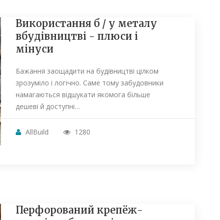
Використання б / у металу
вбудівництві - плюси і
мінуси
Бажання заощадити на будівництві цілком
зрозуміло і логічно. Саме тому забудовники
намагаються відшукати якомога більше
дешеві й доступні…
AllBuild
1280
Перфорований крепёж-