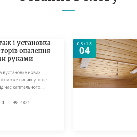
аж і установка
03/18
04
аторів опалення
ми руками
а вустановке нових
рів може виникнути не
під час капітального…
ild
4821