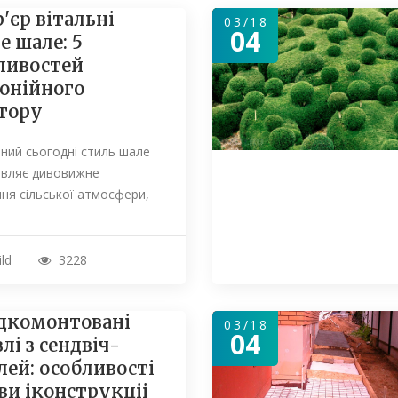
р'єр вітальні
03/18
04
е шале: 5
ливостей
онійного
тору
ний сьогодні стиль шале
авляє дивовижне
ня сільської атмосфери,
ild
3228
комонтовані
03/18
04
лі з сендвіч-
лей: особливості
ви іконструкціі