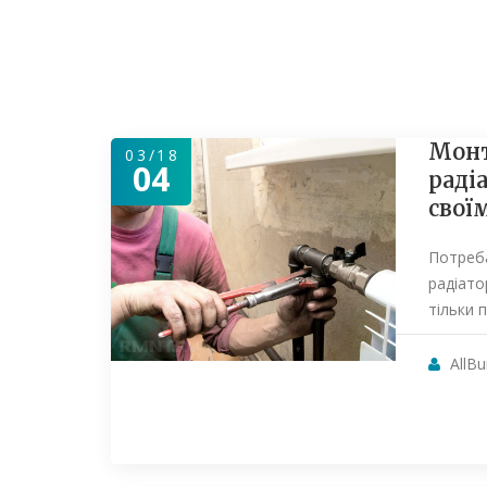
Монт
03/18
04
раді
свої
Потреб
радіато
тільки 
AllBu