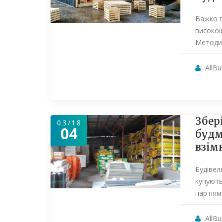
Важко п
високош
Методи
AllBu
Збер
03/18
04
будм
взім
Будівел
купують
партіям
AllBu