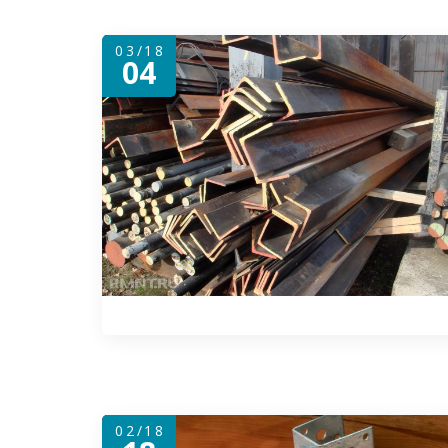
03/18
04
02/18