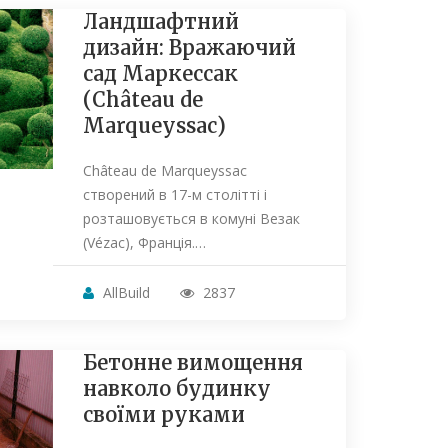
Ландшафтний
дизайн: Вражаючий
сад Маркессак
(Château de
Marqueyssac)
Château de Marqueyssac
створений в 17-м столітті і
розташовується в комуні Везак
(Vézac), Франція.…
AllBuild
2837
Бетонне вимощення
навколо будинку
своїми руками