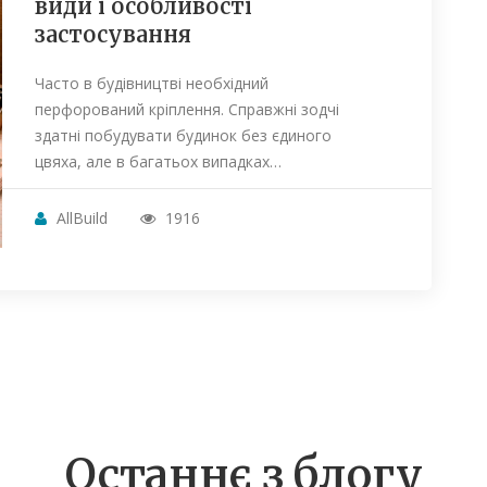
види і особливості
застосування
Часто в будівництві необхідний
перфорований кріплення. Справжні зодчі
здатні побудувати будинок без єдиного
цвяха, але в багатьох випадках…
AllBuild
1916
Останнє з блогу