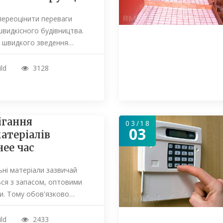
ереоцінити переваги
видкісного будівництва.
 швидкого зведення…
ild
3128
ігання
03/18
03
атеріалів
нее час
ьні матеріали зазвичай
ся з запасом, оптовими
и. Тому обов'язково…
ild
2433