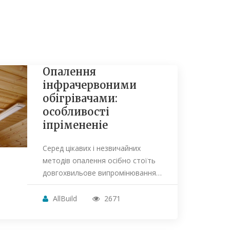
Опалення
інфрачервоними
обігрівачами:
особливості
іпрімененіе
Серед цікавих і незвичайних
методів опалення осібно стоїть
довгохвильове випромінювання…
AllBuild
2671