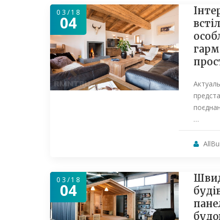
Інте
03/18
04
встіл
особ
гарм
прос
Актуаль
предст
поєднан
…
AllBu
Швид
03/18
04
будів
пане
будо