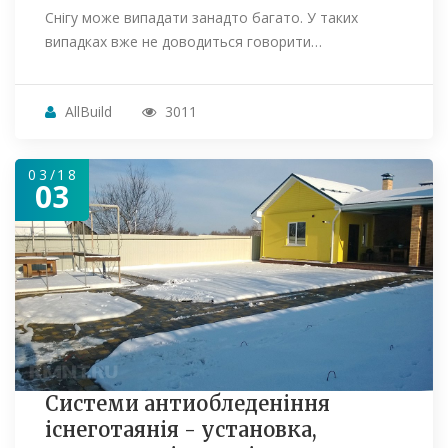
Снігу може випадати занадто багато. У таких
випадках вже не доводиться говорити…
AllBuild
3011
03/18
03
Системи антиобледеніння
існеготаянія - установка,