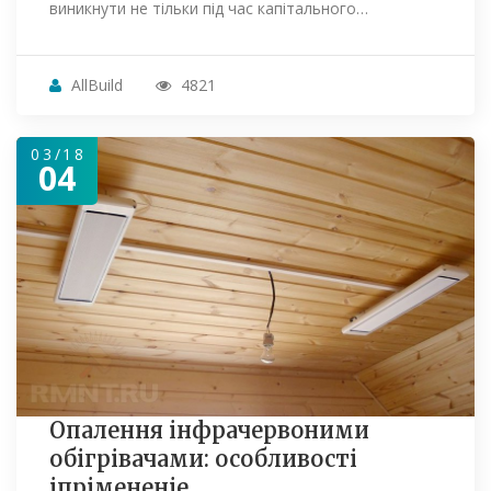
виникнути не тільки під час капітального…
AllBuild
4821
03/18
04
Опалення інфрачервоними
обігрівачами: особливості
іпрімененіе