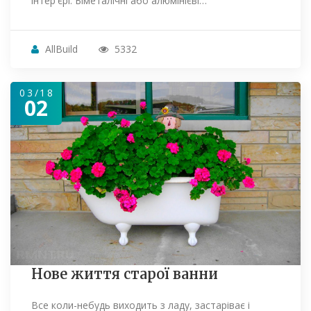
інтер'єрі. Біметалічні або алюмінієві…
AllBuild
5332
03/18
02
Нове життя старої ванни
Все коли-небудь виходить з ладу, застаріває і