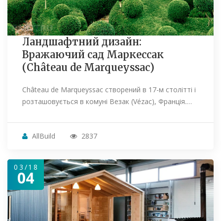
Ландшафтний дизайн:
Вражаючий сад Маркессак
(Château de Marqueyssac)
Château de Marqueyssac створений в 17-м столітті і
розташовується в комуні Везак (Vézac), Франція.…
AllBuild
2837
03/18
04