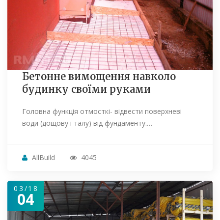
Бетонне вимощення навколо
будинку своїми руками
Головна функція отмосткі- відвести поверхневі
води (дощову і талу) від фундаменту.…
AllBuild
4045
03/18
04