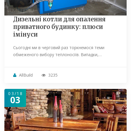
Дизельні котли для опалення
приватного будинку: плюси
імінуси
Сьогодні ми в черговий раз торкнемося теми
обмеженого вибору теплоносіїв. Випадки,…
AllBuild
3235
03/18
03