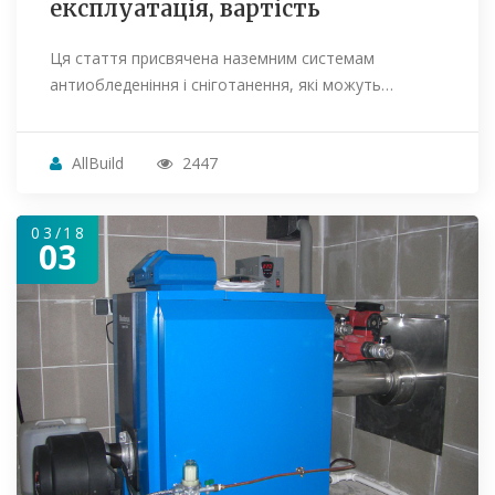
експлуатація, вартість
Ця стаття присвячена наземним системам
антиобледеніння і сніготанення, які можуть…
AllBuild
2447
03/18
03