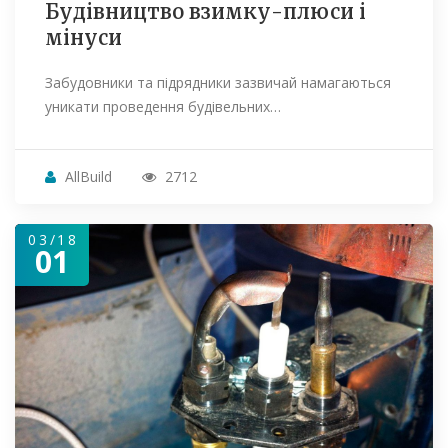
Будівництво взимку-плюси і
мінуси
Забудовники та підрядники зазвичай намагаються
уникати проведення будівельних…
AllBuild
2712
03/18
01