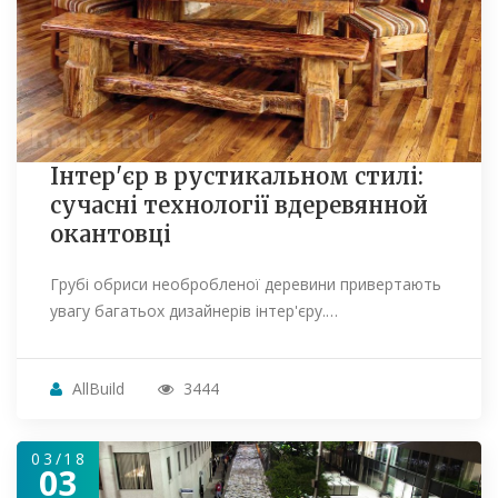
Інтер'єр в рустикальном стилі:
сучасні технології вдеревянной
окантовці
Грубі обриси необробленої деревини привертають
увагу багатьох дизайнерів інтер'єру.…
AllBuild
3444
03/18
03