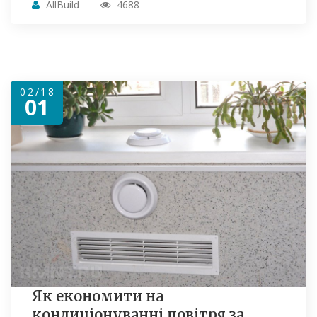
AllBuild
4688
02/18
01
Як економити на
кондиціонуванні повітря за