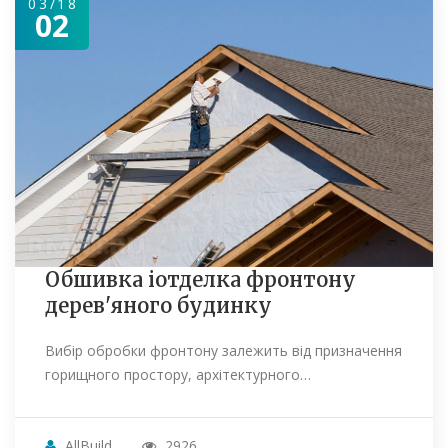
03/18
02
Обшивка іотделка фронтону
дерев'яного будинку
Вибір обробки фронтону залежить від призначення
горищного простору, архітектурного…
AllBuild
2926