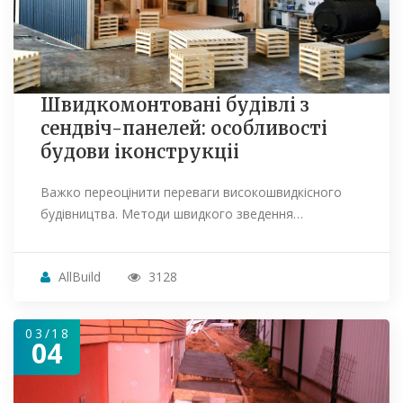
Швидкомонтовані будівлі з
сендвіч-панелей: особливості
будови іконструкціі
Важко переоцінити переваги високошвидкісного
будівництва. Методи швидкого зведення…
AllBuild
3128
03/18
04