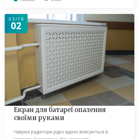
03/18
02
Екран для батареї опалення
своїми руками
Чавунні радіатори рідко вдало вписуються в