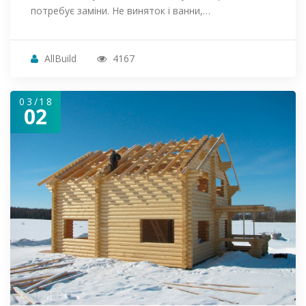
потребує заміни. Не виняток і ванни,…
AllBuild
4167
03/18
02