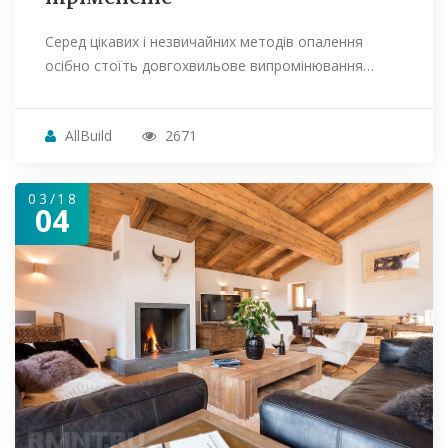
Серед цікавих і незвичайних методів опалення
осібно стоїть довгохвильове випромінювання…
AllBuild
2671
03/18
04