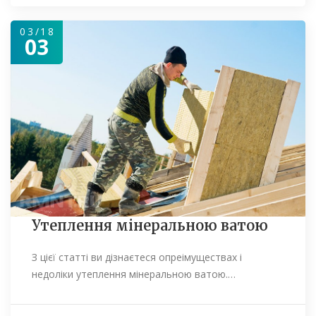
03/18
03
Утеплення мінеральною ватою
З цієї статті ви дізнаєтеся опреімуществах і
недоліки утеплення мінеральною ватою.…