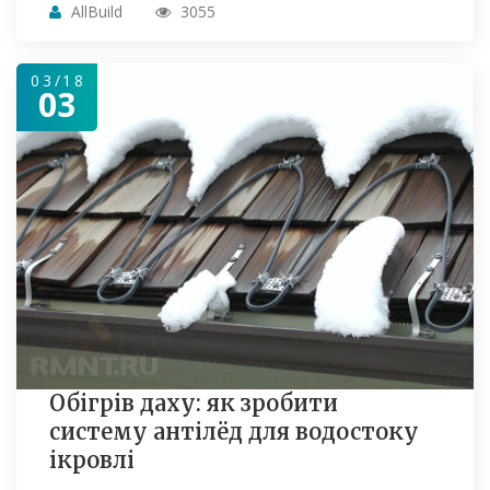
AllBuild
3055
03/18
03
Обігрів даху: як зробити
систему антілёд для водостоку
ікровлі