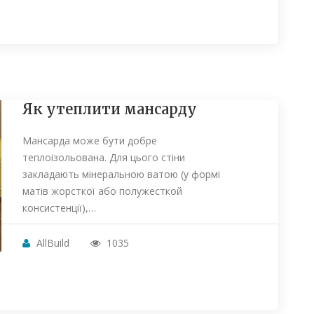
Як утеплити мансарду
Мансарда може бути добре
теплоізольована. Для цього стіни
закладають мінеральною ватою (у формі
матів жорсткої або полужесткой
консистенції),…
AllBuild
1035