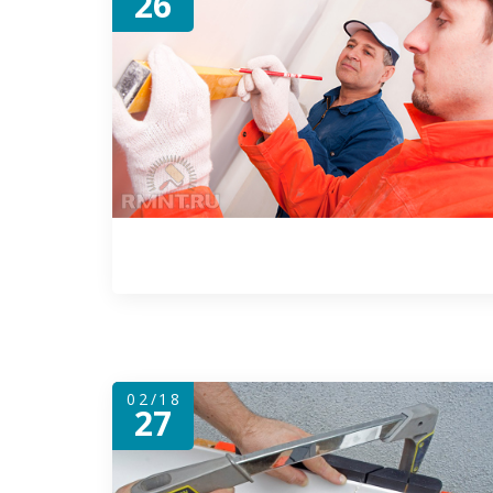
26
02/18
27