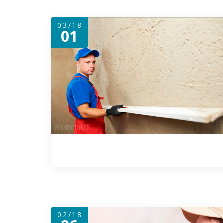
03/18
01
02/18