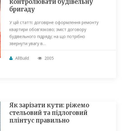
контролювати будівельну
бригаду
У цій статті: договірне оформлення ремонту
квартири обов'язково; зміст договору
будівельного підряду; на що потрібно
звернути увагу в…
AllBuild
2005
Як зарізати кути: ріжемо
стельовий та підлоговий
плінтус правильно