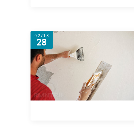
02/18
28