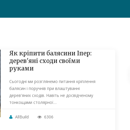
Як кріпити балясини Іпер:
дерев'яні сходи своїми
руками
Сьогодні ми розглянемо питання кріплення
балясин і поручнів при влаштуванні
дерев'яних сходів. Навіть не досвідченому
тонкощами столярної…
AllBuild
6306