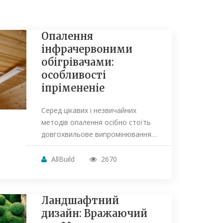
Опалення
інфрачервоними
обігрівачами:
особливості
іпрімененіе
Серед цікавих і незвичайних
методів опалення осібно стоїть
довгохвильове випромінювання…
AllBuild
2670
Ландшафтний
дизайн: Вражаючий