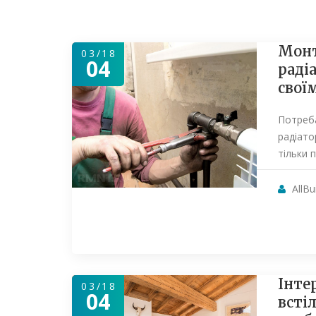
Монт
03/18
04
раді
свої
Потреб
радіато
тільки 
AllBu
Інте
03/18
04
встіл