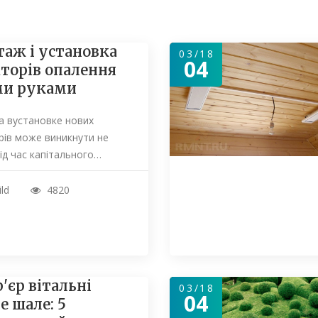
аж і установка
03/18
04
аторів опалення
ми руками
а вустановке нових
рів може виникнути не
під час капітального…
ild
4820
р'єр вітальні
03/18
04
е шале: 5