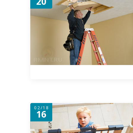
20
02/18
16