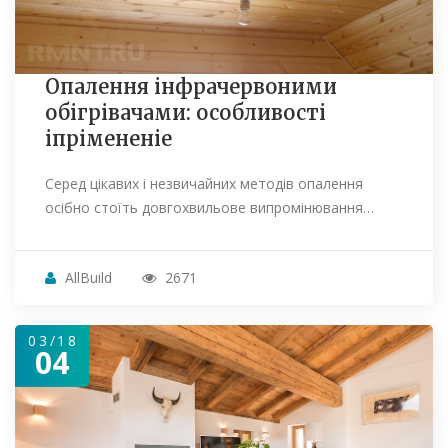
Опалення інфрачервоними
обігрівачами: особливості
іпрімененіе
Серед цікавих і незвичайних методів опалення
осібно стоїть довгохвильове випромінювання…
AllBuild
2671
03/18
04