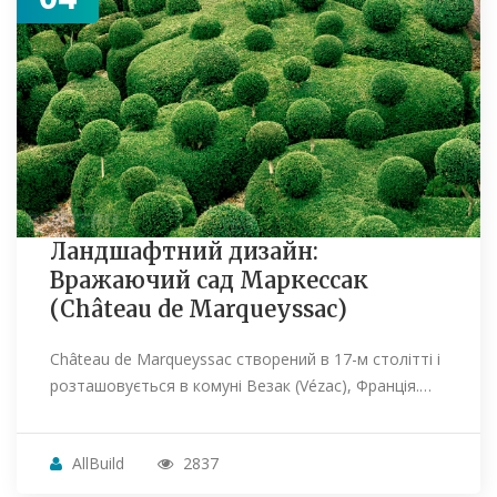
Ландшафтний дизайн:
Вражаючий сад Маркессак
(Château de Marqueyssac)
Château de Marqueyssac створений в 17-м столітті і
розташовується в комуні Везак (Vézac), Франція.…
AllBuild
2837