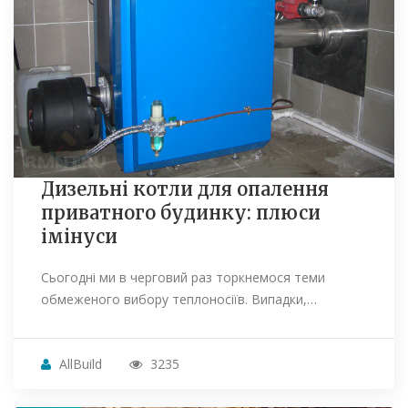
Дизельні котли для опалення
приватного будинку: плюси
імінуси
Сьогодні ми в черговий раз торкнемося теми
обмеженого вибору теплоносіїв. Випадки,…
AllBuild
3235