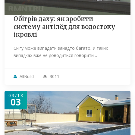
Обігрів даху: як зробити
систему антілёд для водостоку
ікровлі
Снігу може випадати занадто багато. У таких
випадках вже не доводиться говорити…
AllBuild
3011
03/18
03