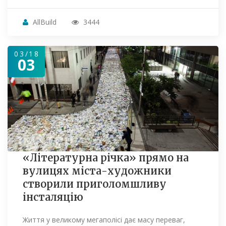
AllBuild
3444
03/18
03
«Літературна річка» прямо на
вулицях міста-художники
створили приголомшливу
інсталяцію
Життя у великому мегаполісі дає масу переваг,