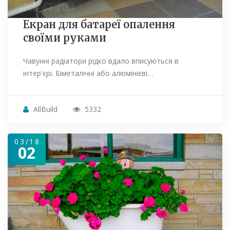
Екран для батареї опалення
своїми руками
Чавунні радіатори рідко вдало вписуються в
інтер'єрі. Біметалічні або алюмінієві…
AllBuild
5332
03/18
02