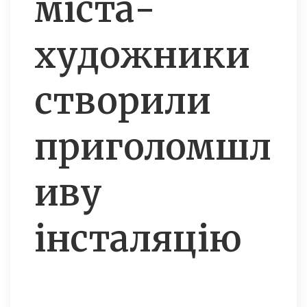
міста-
художники
створили
приголомшл
иву
інсталяцію