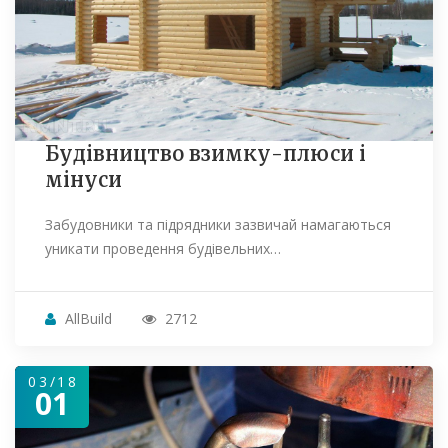
Будівництво взимку-плюси і
мінуси
Забудовники та підрядники зазвичай намагаються
уникати проведення будівельних…
AllBuild
2712
03/18
01