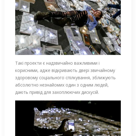
Такі проекти є надзвичайно важливими і
корисними, адже відкривають двері звичайному
здоровому соціального спілкування, зближують
абсолютно незнайомих один з одним людей,
дають привід для захоплюючих дискусій.