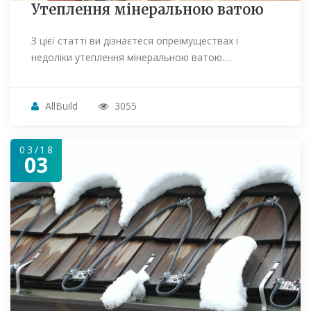
Утеплення мінеральною ватою
З цієї статті ви дізнаєтеся опреімуществах і
недоліки утеплення мінеральною ватою.…
AllBuild
3055
03/18
03