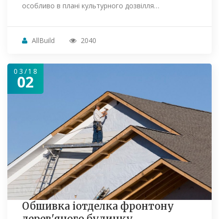
особливо в плані культурного дозвілля…
AllBuild
2040
03/18
02
Обшивка іотделка фронтону
дерев'яного будинку