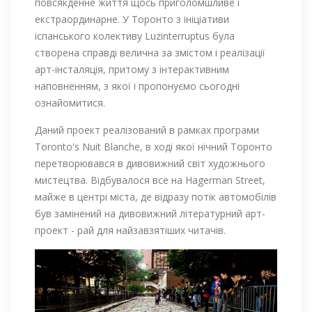
повсякденне життя щось приголомшливе і
екстраординарне. У Торонто з ініціативи
іспанського колективу Luzinterruptus була
створена справді велична за змістом і реалізації
арт-інсталяція, притому з інтерактивним
наповненням, з якої і пропонуємо сьогодні
ознайомитися.
Даний проект реалізований в рамках програми
Toronto's Nuit Blanche, в ході якої нічний Торонто
перетворювався в дивовижний світ художнього
мистецтва. Відбувалося все на Hagerman Street,
майже в центрі міста, де відразу потік автомобілів
був замінений на дивовижний літературний арт-
проект - рай для найзавзятіших читачів.