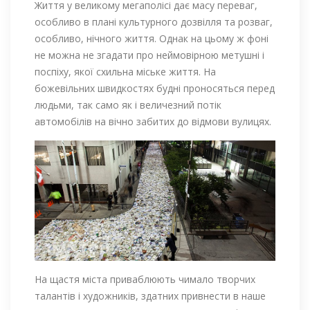
Життя у великому мегаполісі дає масу переваг,
особливо в плані культурного дозвілля та розваг,
особливо, нічного життя. Однак на цьому ж фоні
не можна не згадати про неймовірною метушні і
поспіху, якої схильна міське життя. На
божевільних швидкостях будні проносяться перед
людьми, так само як і величезний потік
автомобілів на вічно забитих до відмови вулицях.
На щастя міста приваблюють чимало творчих
талантів і художників, здатних привнести в наше