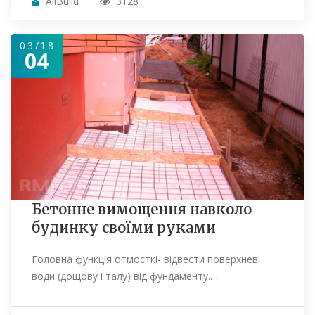
AllBuild
3128
03/18
04
Бетонне вимощення навколо
будинку своїми руками
Головна функція отмосткі- відвести поверхневі
води (дощову і талу) від фундаменту.…