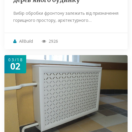
Вибір обробки фронтону залежить від призначення
горищного простору, архітектурного…
AllBuild
2926
03/18
02