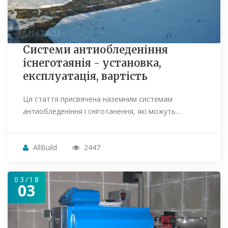
Системи антиобледеніння
існеготаянія - установка,
експлуатація, вартість
Ця стаття присвячена наземним системам
антиобледеніння і сніготанення, які можуть…
AllBuild
2447
03/18
03