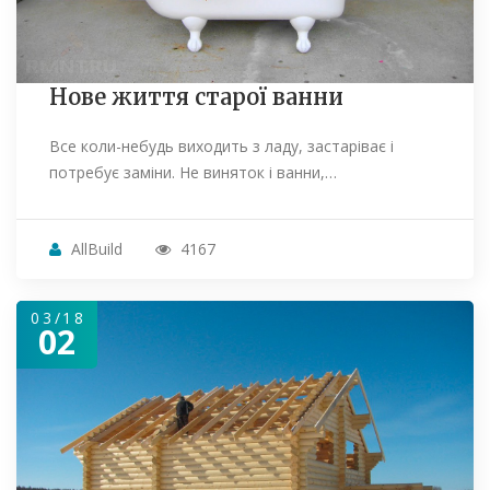
Нове життя старої ванни
Все коли-небудь виходить з ладу, застаріває і
потребує заміни. Не виняток і ванни,…
AllBuild
4167
03/18
02