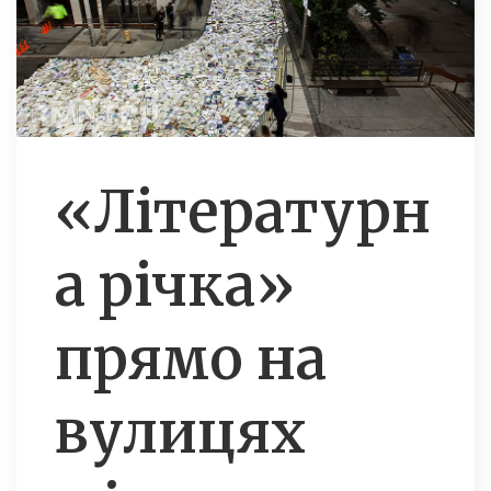
«Літературн
а річка»
прямо на
вулицях