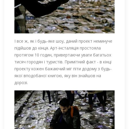
І все ж, як і будь-яке шоу, даний проект неминуче
підійшов до кінця. Арт-інсталяція простояла
протягом 10 годин, привертаючи уваги багатьох
тисяч городян і туристів. Примітний факт - в кінці
проекту кожен бажаючий міг піти додому з будь-
якої вподобаної книгою, яку він знайшов на
дорозі.