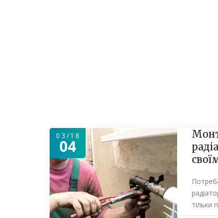
Монт
03/18
04
раді
свої
Потреб
радіато
тільки 