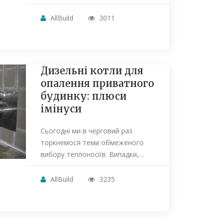
AllBuild
3011
Дизельні котли для
опалення приватного
будинку: плюси
імінуси
Сьогодні ми в черговий раз
торкнемося теми обмеженого
вибору теплоносіїв. Випадки,…
AllBuild
3235