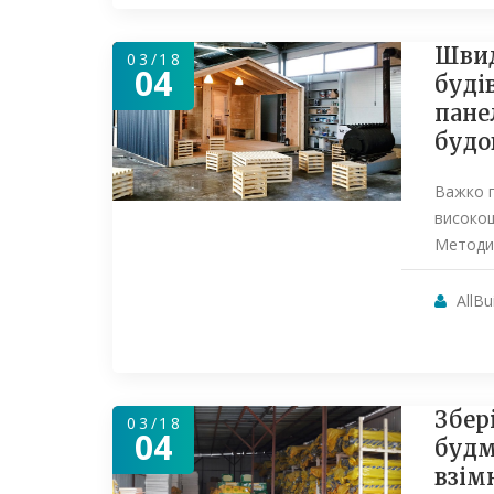
Швид
03/18
04
будів
пане
будо
Важко п
високош
Методи
AllBu
Збер
03/18
04
будм
взім