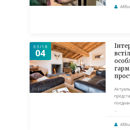
AllBu
Інте
03/18
04
встіл
особ
гарм
прос
Актуаль
предст
поєднан
…
AllBu