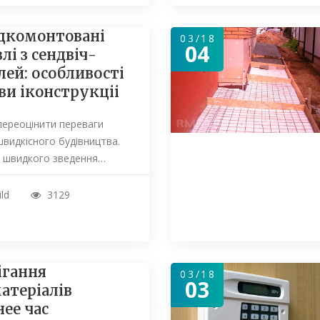
комонтовані
03/18
04
лі з сендвіч-
лей: особливості
ви іконструкціі
ереоцінити переваги
видкісного будівництва.
 швидкого зведення…
ild
3129
ігання
03/18
03
атеріалів
нее час