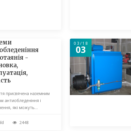
еми
03/18
03
обледеніння
готаянія -
новка,
луатація,
ість
ття присвячена наземним
м антиобледеніння і
нення, які можуть…
ild
2448