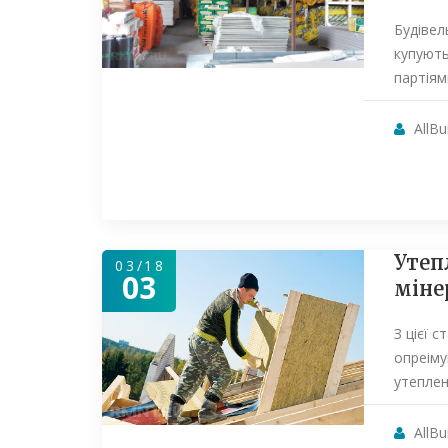
Будівел
купують
партіям
AllBu
Утеп
03/18
03
міне
З цієї с
опреіму
утепле
AllBu