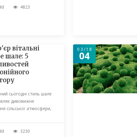
ild
4823
р'єр вітальні
03/18
04
е шале: 5
ливостей
онійного
тору
ний сьогодні стиль шале
авляє дивовижне
ня сільської атмосфери,
ild
3230