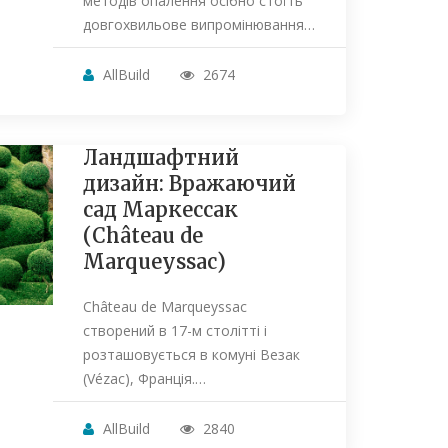
методів опалення осібно стоїть
довгохвильове випромінювання…
AllBuild
2674
Ландшафтний
дизайн: Вражаючий
сад Маркессак
(Château de
Marqueyssac)
Château de Marqueyssac
створений в 17-м столітті і
розташовується в комуні Везак
(Vézac), Франція.…
AllBuild
2840