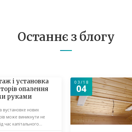
Останнє з блогу
аж і установка
03/18
04
аторів опалення
ми руками
а вустановке нових
рів може виникнути не
під час капітального…