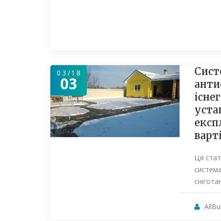
Сист
03/18
03
анти
існе
уста
експ
варт
Ця ста
система
снігота
AllBu