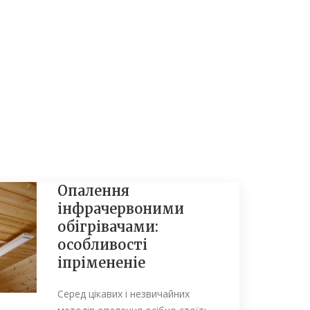
Опалення
інфрачервоними
обігрівачами:
особливості
іпрімененіе
Серед цікавих і незвичайних