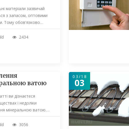
ьні матеріали зазвичай
ся з запасом, оптовими
и. Тому обов'язково…
ild
2434
лення
03/18
03
ральною ватою
татті ви дізнаєтеся
ществах і недоліки
ння мінеральною ватою.…
ild
3056