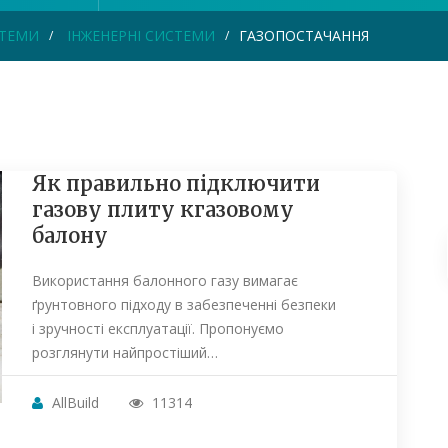
СТЕМИ
ІНЖЕНЕРНІ СИСТЕМИ
ГАЗОПОСТАЧАННЯ
Як правильно підключити
газову плиту кгазовому
балону
Використання балонного газу вимагає
ґрунтовного підходу в забезпеченні безпеки
і зручності експлуатації. Пропонуємо
розглянути найпростіший…
AllBuild
11314