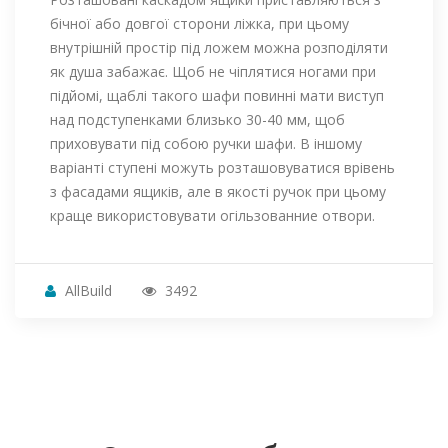
бічної або довгої сторони ліжка, при цьому
внутрішній простір під ложем можна розподіляти
як душа забажає. Щоб не чіплятися ногами при
підйомі, щаблі такого шафи повинні мати виступ
над подступенками близько 30-40 мм, щоб
приховувати під собою ручки шафи. В іншому
варіанті ступені можуть розташовуватися врівень
з фасадами ящиків, але в якості ручок при цьому
краще використовувати огільзованние отвори.
AllBuild
3492