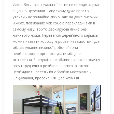
Дещо більшою візуальної легкістю володіє каркас
з цільної деревини. Таку схему дуже просто
уявити - це звичайне ліжко, але на дуже високих
ніжках, пов'язаних між собою перекладинами в
самому низу, тобто двох'ярусна ліжко без
нижнього ложа. Перевагою дерев'яного каркаса
можна назвати хорошу «просвечиваємость» - для
облаштування нижньої робочої зони
необов'язково організовувати місцеве
освітлення. З недоліків особливо виражені значну
вагу і труднощі в розбиранні ліжка, а також
необхідність ретельної обробки матеріалів -
шліфування, просочення, фарбування.