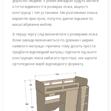
дорослої людини. У різних випадках будуть матися
істотні відмінності в розмірах ложа, міцності
конструкції і тип установки. Ми розглянемо кілька
варіантів пристрою, попутно даючи підказки по
масштабування меблів.
В першу чергу слід визначитися з розмірами ложа.
Вони завжди визначаються по довжині і ширині
наявного матраца і причина тому досить проста:
придбати відповідний матрац і підігнати під нього
конструкцію ліжка набагато простіше, ніж шукати
ортопедичне виріб відповідного формату.