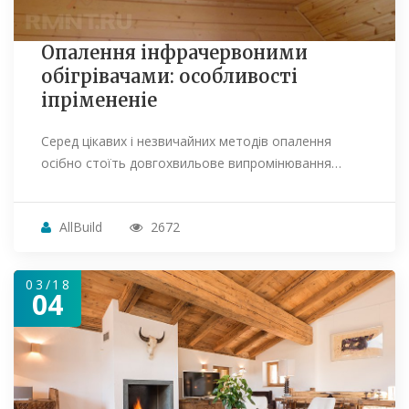
Опалення інфрачервоними
обігрівачами: особливості
іпрімененіе
Серед цікавих і незвичайних методів опалення
осібно стоїть довгохвильове випромінювання…
AllBuild
2672
03/18
04