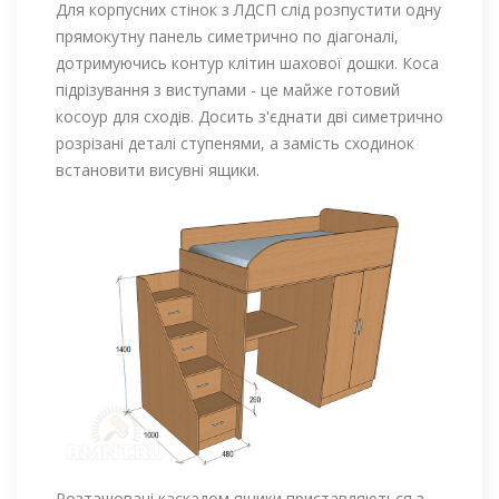
Для корпусних стінок з ЛДСП слід розпустити одну
прямокутну панель симетрично по діагоналі,
дотримуючись контур клітин шахової дошки. Коса
підрізування з виступами - це майже готовий
косоур для сходів. Досить з'єднати дві симетрично
розрізані деталі ступенями, а замість сходинок
встановити висувні ящики.
Розташовані каскадом ящики приставляються з