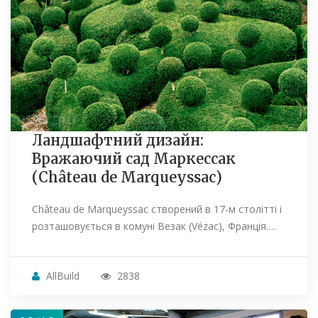
Ландшафтний дизайн:
Вражаючий сад Маркессак
(Château de Marqueyssac)
Château de Marqueyssac створений в 17-м столітті і
розташовується в комуні Везак (Vézac), Франція.…
AllBuild
2838