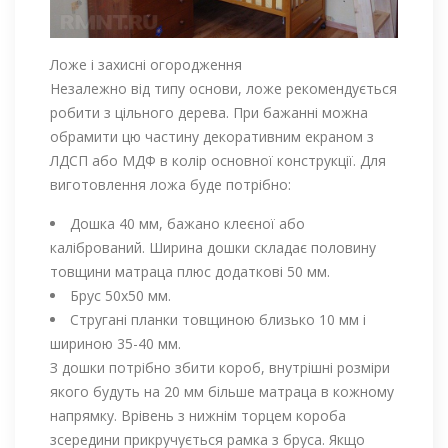
Ложе і захисні огородження
Незалежно від типу основи, ложе рекомендується
робити з цільного дерева. При бажанні можна
обрамити цю частину декоративним екраном з
ЛДСП або МДФ в колір основної конструкції. Для
виготовлення ложа буде потрібно:
Дошка 40 мм, бажано клеєної або
калібрований. Ширина дошки складає половину
товщини матраца плюс додаткові 50 мм.
Брус 50х50 мм.
Стругані планки товщиною близько 10 мм і
шириною 35-40 мм.
З дошки потрібно збити короб, внутрішні розміри
якого будуть на 20 мм більше матраца в кожному
напрямку. Врівень з нижнім торцем короба
зсередини прикручується рамка з бруса. Якщо