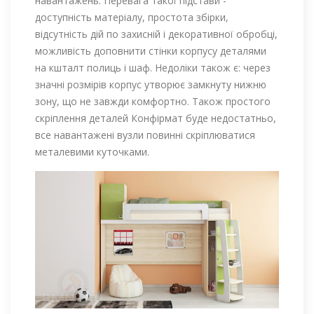
навантажень. Перевага такої підстави -
доступність матеріалу, простота збірки,
відсутність дій по захисній і декоративної обробці,
можливість доповнити стінки корпусу деталями
на кшталт полиць і шаф. Недоліки також є: через
значні розмірів корпус утворює замкнуту нижню
зону, що не завжди комфортно. Також простого
скріплення деталей Конфірмат буде недостатньо,
все навантажені вузли повинні скріплюватися
металевими куточками.