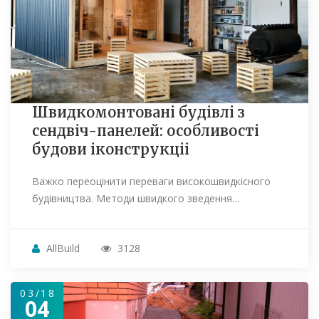
Швидкомонтовані будівлі з
сендвіч-панелей: особливості
будови іконструкціі
Важко переоцінити переваги високошвидкісного
будівництва. Методи швидкого зведення…
AllBuild
3128
03/18
04