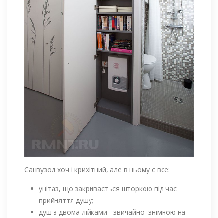
Санвузол хоч і крихітний, але в ньому є все:
унітаз, що закривається шторкою під час
прийняття душу;
душ з двома лійками - звичайної знімною на