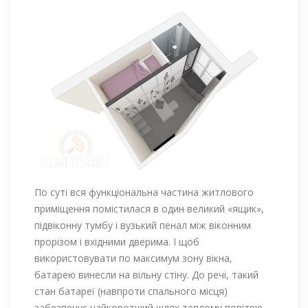
По суті вся функціональна частина житлового
приміщення помістилася в один великий «ящик»,
підвіконну тумбу і вузький пенал між віконним
прорізом і вхідними дверима. І щоб
використовувати по максимум зону вікна,
батарею винесли на вільну стіну. До речі, такий
стан батареї (навпроти спального місця)
забезпечує найкоротший шлях теплому повітрю