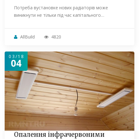
Потреба вустановке нових радіаторів може
виникнути не тільки під час капітального…
AllBuild
4820
03/18
04
Опалення інфрачервоними