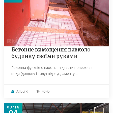
Бетонне вимощення навколо
будинку своїми руками
Головна функція отмосткі- відвести поверхневі
води (дощову і талу) від фундаменту.…
AllBuild
4045
03/18
04