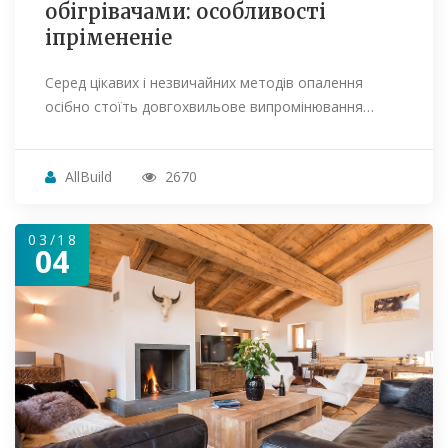
обігрівачами: особливості
іпрімененіе
Серед цікавих і незвичайних методів опалення
осібно стоїть довгохвильове випромінювання…
AllBuild
2670
03/18
04