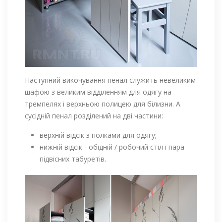
Наступний викочування пенал служить невеликим
шафою з великим відділенням для одягу на
тремпелях і верхньою полицею для білизни. А
сусідній пенал розділений на дві частини:
верхній відсік з полками для одягу;
нижній відсік - обідній / робочий стіл і пара
підвісних табуретів.