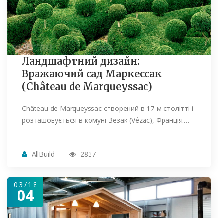
Ландшафтний дизайн:
Вражаючий сад Маркессак
(Château de Marqueyssac)
Château de Marqueyssac створений в 17-м столітті і
розташовується в комуні Везак (Vézac), Франція.…
AllBuild
2837
03/18
04