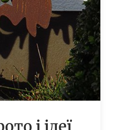
ото і ідеї