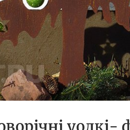
оворічні yoлкі- ф