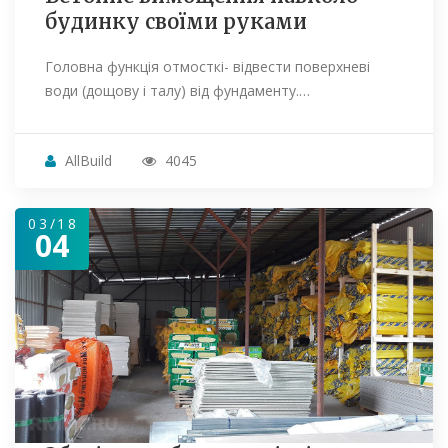
будинку своїми руками
Головна функція отмосткі- відвести поверхневі
води (дощову і талу) від фундаменту.…
AllBuild
4045
03/18
04