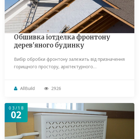
Обшивка іотделка фронтону
дерев'яного будинку
Вибір обробки фронтону залежить від призначення
горищного простору, архітектурного…
AllBuild
2926
03/18
02