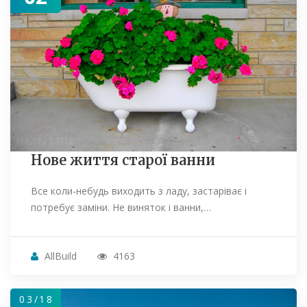
Нове життя старої ванни
Все коли-небудь виходить з ладу, застаріває і
потребує заміни. Не виняток і ванни,…
AllBuild
4163
03/18