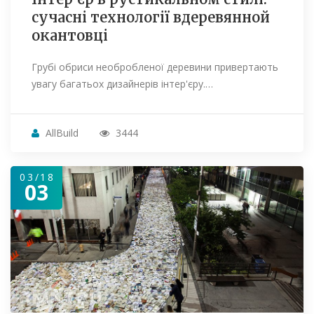
сучасні технології вдеревянной
окантовці
Грубі обриси необробленої деревини привертають
увагу багатьох дизайнерів інтер'єру.…
AllBuild
3444
03/18
03