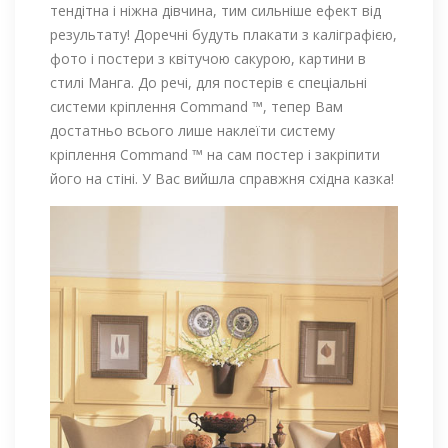
тендітна і ніжна дівчина, тим сильніше ефект від
результату! Доречні будуть плакати з каліграфією,
фото і постери з квітучою сакурою, картини в
стилі Манга. До речі, для постерів є спеціальні
системи кріплення Command ™, тепер Вам
достатньо всього лише наклеїти систему
кріплення Command ™ на сам постер і закріпити
його на стіні. У Вас вийшла справжня східна казка!