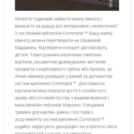
Можете годинами займати ванну кімнату і
вважаєте за краще все експресивне і еклектичне?
З системами кріплення Command ™ Вашу ванну
кімнату можна перетворити на справжній
Марракеш. Відтворити колорит допоможуть
деталі. Темні рушники насичених глибоких
відтінків, оксамитові драпірування, металеві
предмети з карбованого срібла або бронзи, за
лічені хвилини розвішені у ванній за допомогою
систем кріплення Command ™. Для повноти
картини можна повісити фото з особистого
архіву або готовий постер з видами вуличок і
мальовничих пейзажів Марокко. Спеціальні
тримачі для картин, рамок і постерів з
асортименту систем кріплення Command ™
надійно зафіксують декорацію і не втратять своїх
властивостей з часом, а в мерехтінні