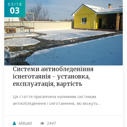
03/18
03
Системи антиобледеніння
існеготаянія - установка,
експлуатація, вартість
Ця стаття присвячена наземним системам
антиобледеніння і сніготанення, які можуть…
AllBuild
2447