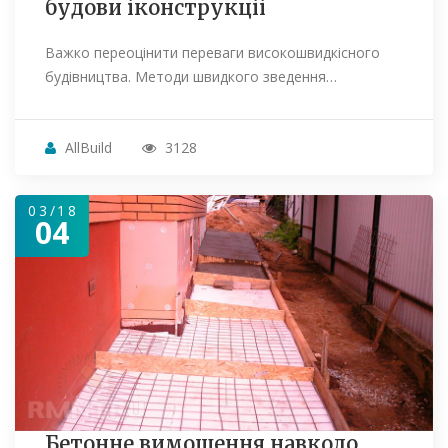
будови іконструкціі
Важко переоцінити переваги високошвидкісного
будівництва. Методи швидкого зведення…
AllBuild
3128
03/18
04
Бетонне вимощення навколо