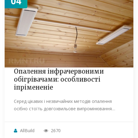
04
Опалення інфрачервоними
обігрівачами: особливості
іпрімененіе
Серед цікавих і незвичайних методів опалення
осібно стоїть довгохвильове випромінювання…
AllBuild
2670