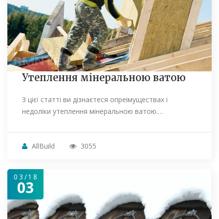
Утеплення мінеральною ватою
З цієї статті ви дізнаєтеся опреімуществах і
недоліки утеплення мінеральною ватою.…
AllBuild
3055
03/18
03