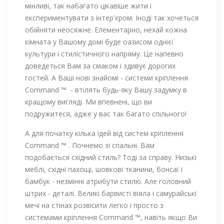
мінливі, так набагато цікавіше жити і
експериментувати з інтер'єром. Іноді так хочеться
обійняти неосяжне. Елементарно, нехай кожна
кімната у Вашому домі буде оазисом однієї
культури і стилістичного напряму. Це напевно
доведеться Вам за смаком і здивує дорогих
гостей. А Ваші нові знайомі - системи кріплення
Command ™ - втілять будь-яку Вашу задумку в
кращому вигляді. Ми впевнені, що ви
подружитеся, адже у вас так багато спільного!
А для початку кілька ідей від систем кріплення
Command ™ . Почнемо зі спальні. Вам
подобається східний стиль? Тоді за справу. Низькі
меблі, східні пахощі, шовкові тканини, бонсаї і
бамбук - незмінні атрибути стилю. Але головний
штрих - деталі. Великі барвисті віяла і самурайські
мечі на стінах розвісити легко і просто з
системами кріплення Command ™, навіть якщо Ви