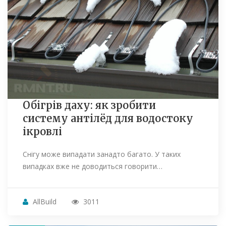
Обігрів даху: як зробити
систему антілёд для водостоку
ікровлі
Снігу може випадати занадто багато. У таких
випадках вже не доводиться говорити…
AllBuild
3011