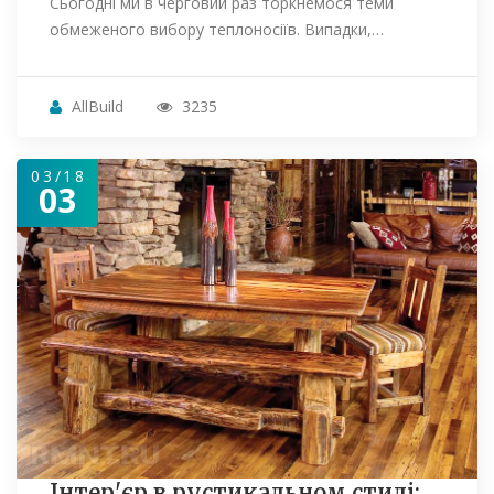
Сьогодні ми в черговий раз торкнемося теми
обмеженого вибору теплоносіїв. Випадки,…
AllBuild
3235
03/18
03
Інтер'єр в рустикальном стилі: