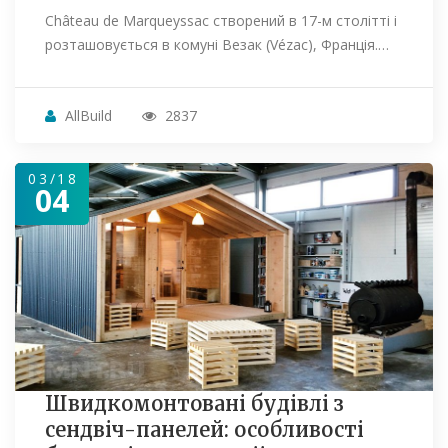
Château de Marqueyssac створений в 17-м столітті і
розташовується в комуні Везак (Vézac), Франція.…
AllBuild
2837
03/18
04
Швидкомонтовані будівлі з
сендвіч-панелей: особливості