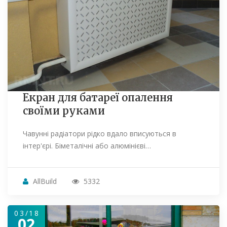
Екран для батареї опалення
своїми руками
Чавунні радіатори рідко вдало вписуються в
інтер'єрі. Біметалічні або алюмінієві…
AllBuild
5332
03/18
02