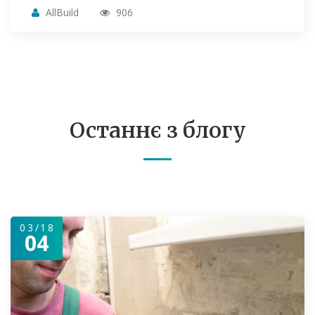
AllBuild
906
Останнє з блогу
03/18
04