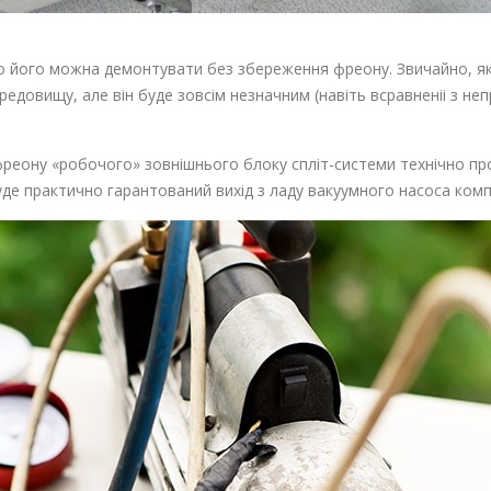
то його можна демонтувати без збереження фреону. Звичайно, як
едовищу, але він буде зовсім незначним (навіть всравненіі з не
ону «робочого» зовнішнього блоку спліт-системи технічно прос
уде практично гарантований вихід з ладу вакуумного насоса ком