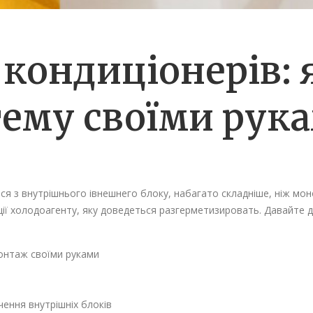
кондиціонерів: 
тему своїми рук
ся з внутрішнього івнешнего блоку, набагато складніше, ніж мо
ії холодоагенту, яку доведеться разгерметизировать. Давайте 
онтаж своїми руками
ення внутрішніх блоків