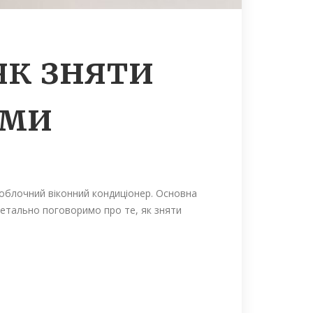
як зняти
ами
ноблочний віконний кондиціонер. Основна
детально поговоримо про те, як зняти