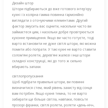
Дизайн штор
Штори підбираються до вже готового інтер'єру
кухні і їх колірна гамма повинна гармонійно
виглядати з оточуючими елементами. Другий
фактор змусить вас оцінити, наскільки часто ви
займаєтеся цим, і наскільки добре провітрюється
кухонне приміщення. Якщо ви часто готуєте, тоді
варто встановити не дуже світлі штори, які можна
помити або попрати. У такі кухні не варто ставити
солом'яні ролети, дерев'яні жалюзі і інші штори
складної конструкції, які до того ж сильно
вбирають запахи.
світлопропускання
Щоб підібрати правильні штори, ви повинні
визначитися стем, який рівень захисту від сонця
вам потрібен. Якщо кухня темна, то не варто
забирати ще більше світла, навпаки, повісьте
прозорі фіранки, світлі ролети, ролети «день-ніч»,