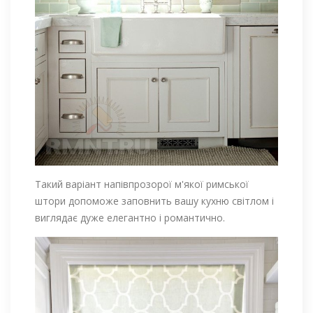
Такий варіант напівпрозорої м'якої римської
штори допоможе заповнить вашу кухню світлом і
виглядає дуже елегантно і романтично.