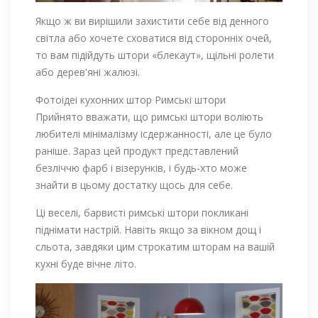
Якщо ж ви вирішили захистити себе від денного
світла або хочете сховатися від сторонніх очей,
то вам підійдуть штори «блекаут», щільні ролети
або дерев'яні жалюзі.
Фотоідеі кухонних штор Римські штори
Прийнято вважати, що римські штори воліють
любителі мінімалізму ісдержанності, але це було
раніше. Зараз цей продукт представлений
безліччю фарб і візерунків, і будь-хто може
знайти в цьому достатку щось для себе.
Ці веселі, барвисті римські штори покликані
піднімати настрій. Навіть якщо за вікном дощ і
сльота, завдяки цим строкатим шторам на вашій
кухні буде вічне літо.