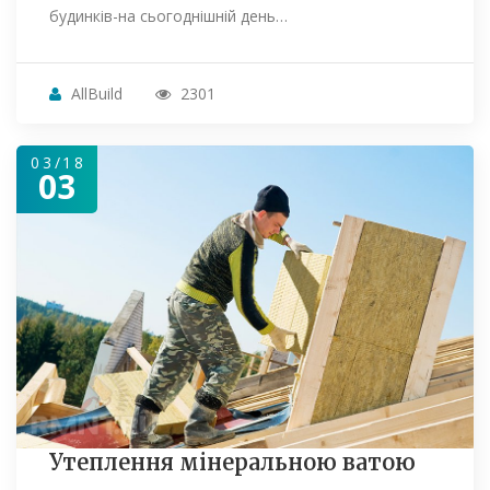
будинків-на сьогоднішній день…
AllBuild
2301
03/18
03
Утеплення мінеральною ватою