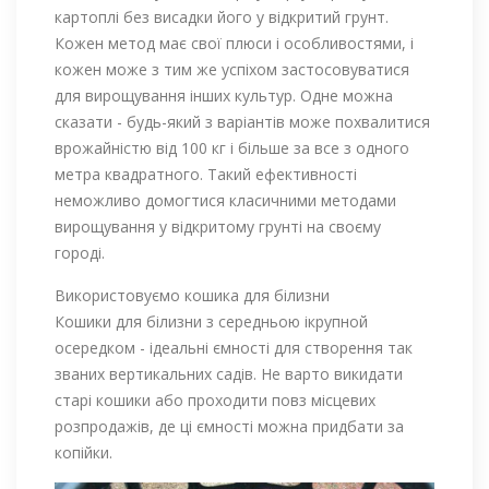
картоплі без висадки його у відкритий грунт.
Кожен метод має свої плюси і особливостями, і
кожен може з тим же успіхом застосовуватися
для вирощування інших культур. Одне можна
сказати - будь-який з варіантів може похвалитися
врожайністю від 100 кг і більше за все з одного
метра квадратного. Такий ефективності
неможливо домогтися класичними методами
вирощування у відкритому грунті на своєму
городі.
Використовуємо кошика для білизни
Кошики для білизни з середньою ікрупной
осередком - ідеальні ємності для створення так
званих вертикальних садів. Не варто викидати
старі кошики або проходити повз місцевих
розпродажів, де ці ємності можна придбати за
копійки.