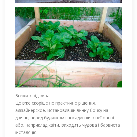
Бочки з-під вина
Це вже скоріше не практичне рішення,
адізайнерское. Встановивши винну бочку на
ділянці перед будинком і посадивши в неї овочі
або, наприклад квіти, виходить чудова і барвиста
інсталяція.