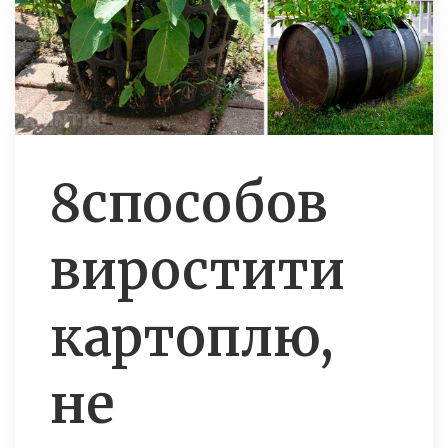
8способов
виростити
картоплю,
не