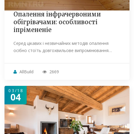
Опалення інфрачервоними
обігрівачами: особливості
іпрімененіе
Серед цікавих і незвичайних методів опалення
осібно стоїть довгохвильове випромінювання…
AllBuild
2669
03/18
04