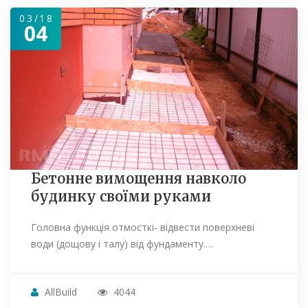
03/18
04
Бетонне вимощення навколо
будинку своїми руками
Головна функція отмосткі- відвести поверхневі
води (дощову і талу) від фундаменту.…
AllBuild
4044