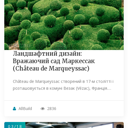
Ландшафтний дизайн:
Вражаючий сад Маркессак
(Château de Marqueyssac)
Château de Marqueyssac створений в 17-м столітті і
розташовується в комуні Везак (Vézac), Франція.…
AllBuild
2836
03/18