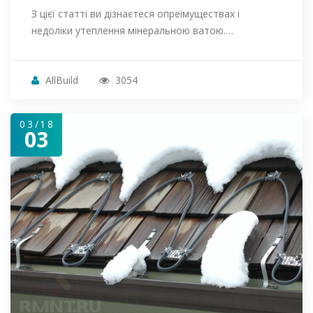
З цієї статті ви дізнаєтеся опреімуществах і
недоліки утеплення мінеральною ватою.…
AllBuild
3054
03/18
03