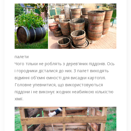
палети
Чого тільки не роблять з дерев'яних піддонів. Ось
і городники дісталися до них. З палет виходять
відмінні об'ємні ємності для висадки картоплі.
Головне упевнитися, що використовуються
піддони і не виконує жодних неабиякою кількістю
хімії.