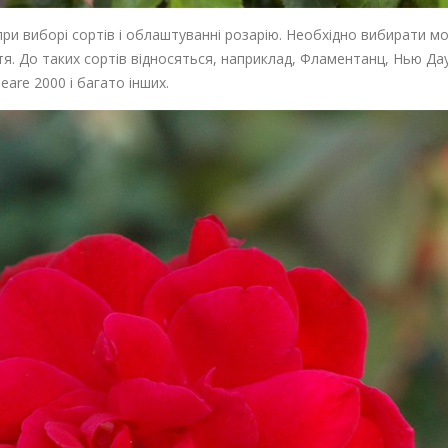
ри виборі сортів і облаштуванні розарію. Необхідно вибирати мо
тя. До таких сортів відносяться, наприклад, Фламентанц, Нью Да
peare 2000 і багато інших.