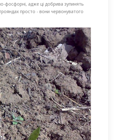
но-фосфорні, адже ці добрива зупинять
 трояндах просто - вони червонуватого