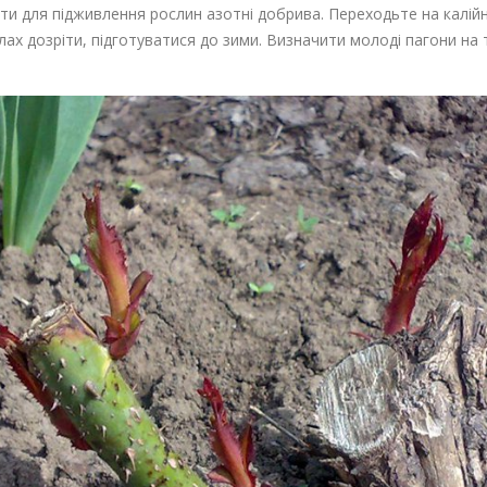
ати для підживлення рослин азотні добрива. Переходьте на калій
лах дозріти, підготуватися до зими. Визначити молоді пагони на