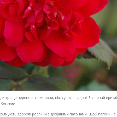
ди краще переносять морози, ніж сучасні садові. Зазвичай при мі
рбонские.
зимують здорові рослини з дозрілими пагонами. Щоб пагони не з