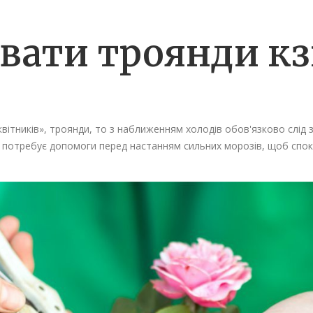
увати троянди кз
квітників», троянди, то з наближенням холодів обов'язково слід
д потребує допомоги перед настанням сильних морозів, щоб спок