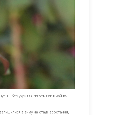
нус 10 без укриття гинуть ніжні чайно-
алишилися в зиму на стадії зростання,