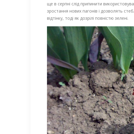
ще в серпні слід припинити використовув
зростання нових пагонів і дозволять стеб
відтінку, тоді як дозрілі повністю зелені.