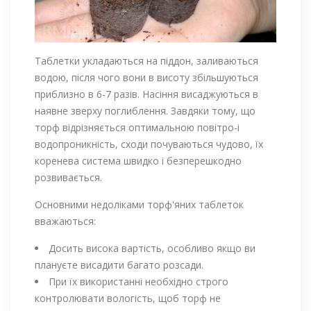
Таблетки укладаються на піддон, заливаються
водою, після чого вони в висоту збільшуються
приблизно в 6-7 разів. Насіння висаджуються в
наявне зверху поглиблення. Завдяки тому, що
торф відрізняється оптимальною повітро-і
водопроникність, сходи почуваються чудово, їх
коренева система швидко і безперешкодно
розвивається.
Основними недоліками торф'яних таблеток
вважаються:
Досить висока вартість, особливо якщо ви
плануєте висадити багато розсади.
При їх використанні необхідно строго
контролювати вологість, щоб торф не