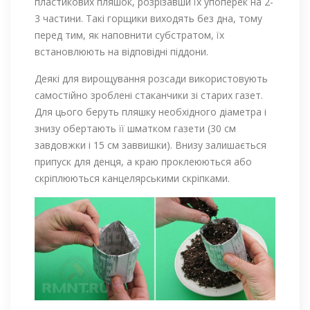
пластикових пляшок, розрізавши їх упоперек на 2-
3 частини. Такі горщики виходять без дна, тому
перед тим, як наповнити субстратом, їх
встановлюють на відповідні піддони.
Деякі для вирощування розсади використовують
самостійно зроблені стаканчики зі старих газет.
Для цього беруть пляшку необхідного діаметра і
знизу обертають її шматком газети (30 см
завдовжки і 15 см заввишки). Внизу залишається
припуск для денця, а краю проклеюються або
скріплюються канцелярськими скріпками.