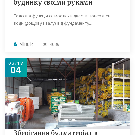
будинку своїми руками
Головна функція отмосткі- відвести поверхневі
води (дощову і талу) від фундаменту.…
AllBuild
4036
03/18
04
Зберігання будматеріалів