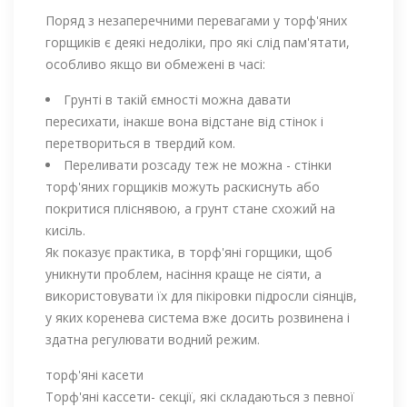
Поряд з незаперечними перевагами у торф'яних
горщиків є деякі недоліки, про які слід пам'ятати,
особливо якщо ви обмежені в часі:
Грунті в такій ємності можна давати
пересихати, інакше вона відстане від стінок і
перетвориться в твердий ком.
Переливати розсаду теж не можна - стінки
торф'яних горщиків можуть раскиснуть або
покритися пліснявою, а грунт стане схожий на
кисіль.
Як показує практика, в торф'яні горщики, щоб
уникнути проблем, насіння краще не сіяти, а
використовувати їх для пікіровки підросли сіянців,
у яких коренева система вже досить розвинена і
здатна регулювати водний режим.
торф'яні касети
Торф'яні кассети- секції, які складаються з певної