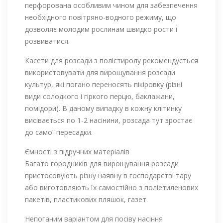
перфорована особливим чином для забезпечення
необхідного повітряно-водного режиму, що
дозволяє молодим рослинам швидко рости і
розвиватися.
Касети для розсади з полістиролу рекомендується
використовувати для вирощування розсади
культур, які погано переносять пікіровку (різні
види солодкого і гіркого перцю, баклажани,
помідори). В даному випадку в кожну клітинку
висівається по 1-2 насінини, розсада тут зростає
до самої пересадки.
Ємності з підручних матеріалів
Багато городників для вирощування розсади
пристосовують різну наявну в господарстві тару
або виготовляють їх самостійно з поліетиленових
пакетів, пластикових пляшок, газет.
Непоганим варіантом для посіву насіння