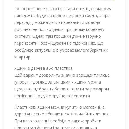
Головною перевагою цієї тари є те, що в даному
випадку не буде потрібно пікіровки сходів, а при
пересадці можна легко перевалити молода
рослина, не пошкодивши при цьому кореневу
систему. Однак такі горщики дуже незручно
переносити і розміщувати на підвіконнях, що
особливо актуально в умовах малогабаритних
квартир.
Ящики з дерева або пластика
Цей варіант дозволить значно заощадити місце
іупростіт догляд за сіянцями - ящики можна
ідеально підібрати або виготовити за розміром
підвіконня, їх дуже зручно переносити.
Пластикові ящики можна купити в магазині, а
дерев'яні легко збиваються зі звичайних дощок.
При виготовленні необхідно також зробити
підставку з фанери і застелити дно ящика