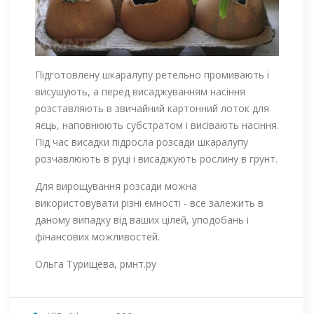
Підготовлену шкаралупу ретельно промивають і
висушують, а перед висаджуванням насіння
розставляють в звичайний картонний лоток для
яєць, наповнюють субстратом і висівають насіння.
Під час висадки підросла розсади шкаралупу
розчавлюють в руці і висаджують рослину в грунт.
Для вирощування розсади можна
використовувати різні ємності - все залежить в
даному випадку від ваших цілей, уподобань і
фінансових можливостей.
Ольга Турищева, рмнт.ру