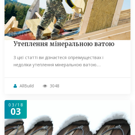
Утеплення мінеральною ватою
З цієї статті ви дізнаєтеся опреімуществах і
недоліки утеплення мінеральною ватою.…
AllBuild
3048
03/18
03