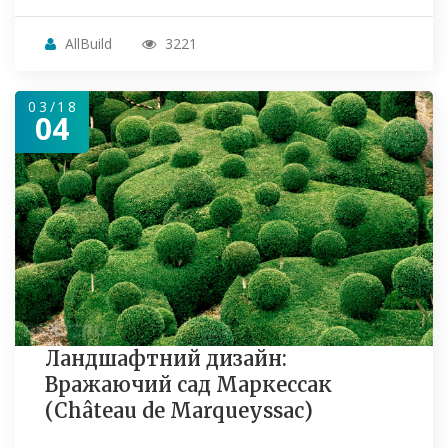
AllBuild
3221
03/18
04
Ландшафтний дизайн:
Вражаючий сад Маркессак
(Château de Marqueyssac)