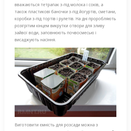
вважаються тетрапак з-під молока і соків, а
також пластикові баночки з-під йогуртів, сметани,
коробки з-під тортів і рулетів. На дні проробляють
розігрітим кінцем викрутки отвори для зливу
зайвої води, заповнюють почвосмесью і
висаджують насіння.
Виготовити ємність для розсади можна з