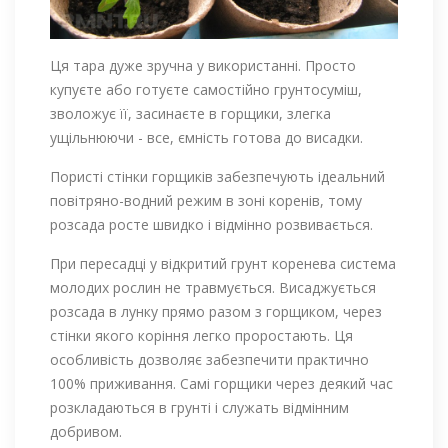
Ця тара дуже зручна у використанні. Просто
купуєте або готуєте самостійно грунтосуміш,
зволожує її, засинаєте в горщики, злегка
ущільнюючи - все, ємність готова до висадки.
Пористі стінки горщиків забезпечують ідеальний
повітряно-водний режим в зоні коренів, тому
розсада росте швидко і відмінно розвивається.
При пересадці у відкритий грунт коренева система
молодих рослин не травмується. Висаджується
розсада в лунку прямо разом з горщиком, через
стінки якого коріння легко проростають. Ця
особливість дозволяє забезпечити практично
100% приживання. Самі горщики через деякий час
розкладаються в грунті і служать відмінним
добривом.