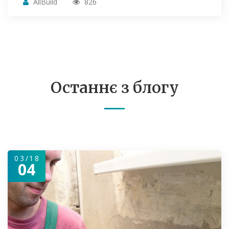
AllBuild
826
Останнє з блогу
03/18
04