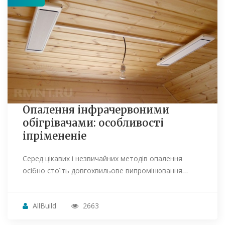
Опалення інфрачервоними
обігрівачами: особливості
іпрімененіе
Серед цікавих і незвичайних методів опалення
осібно стоїть довгохвильове випромінювання…
AllBuild
2663