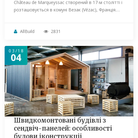
Château de Marqueyssac створений в 17-м столітті і
розташовується в комуні Везак (Vézac), Франція.…
AllBuild
2831
03/18
04
Швидкомонтовані будівлі з
сендвіч-панелей: особливості
будови іконструкціі