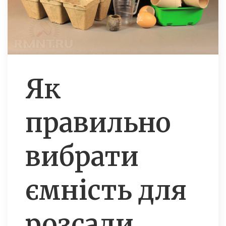
Як
правильно
вибрати
ємність для
розсади