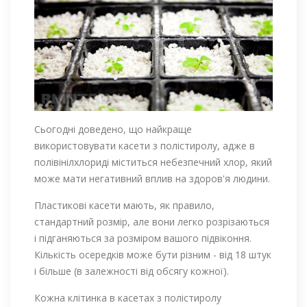
Сьогодні доведено, що найкраще
використовувати касети з полістиролу, адже в
полівінілхлориді міститься небезпечний хлор, який
може мати негативний вплив на здоров'я людини.
Пластикові касети мають, як правило,
стандартний розмір, але вони легко розрізаються
і підганяються за розміром вашого підвіконня.
Кількість осередків може бути різним - від 18 штук
і більше (в залежності від обсягу кожної).
Кожна клітинка в касетах з полістиролу