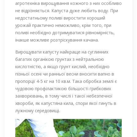
агротехніка вирощування кожного з них особливо
не відрізняється. Капуста дуже любить воду. При
недостатньому поливі виростити хороший
урожай практично неможливо, крім того, при
поливі необхідно дотримуватися рівномірність,
інакше можливе розтріскування качана.
Вирощувати капусту найкраще на суглинних
багатих органікою грунтах з нейтральною
кислотністю, а якщо грунт кислий, необхідно
пізньої осені чи ранньої весни вносити вапно в
пропорції 4-5 кг на 10 кв.м. Така обробка землі є
чудовою профілактикою більшості грибкових
захворювань, в тому числі і такої небезпечної
хвороби, як капустяна кила, спори якої гинуть в
лужному середовищі.