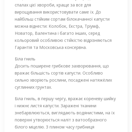
спалах цієї хвороби, краще за все для
вирощування використовувати саме їх. До
найбільш стійким сортам білокачанної капусти
можна віднести: Колобок, Екстра, Тріумф,
Новатор, Валентина і багато інших, серед
кольоровий особливою стійкістю відрізняються
Гарантія та Московська консервна.
Біла гниль
Досить поширене грибкове захворювання, що
вражає більшість сортів капусти. Особливо
сильно хворіють рослини, посаджені натяжёлих
суглинних грунтах.
Біла гниль, в першу чергу, вражає кореневу шийку
і нижнє листя капусти. Заражені тканини
знебарвлюються, виглядають водянистими, на їх
поверхні утворюється наліт з ватообразного
білого міцелію. З плином часу грибниця