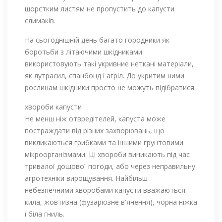
шорстким листям не пропустить до капусти
слимаків.
На сьогоднішній день багато городники як
боротьби з літаючими шкідниками
використовують такі укривние неткані матеріали,
як лутрасил, спанбонд і агріл. До укритим ними
рослинам шкідники просто не можуть підібратися.
хвороби капусти
Не менш ніж отвредітелей, капуста може
постраждати від різних захворювань, що
викликаються грибками та іншими грунтовими
мікроорганізмами. Ці хвороби виникають під час
тривалої дощової погоди, або через неправильну
агротехніки вирощування. Найбільш
небезпечними хворобами капусти вважаються:
кила, жовтизна (фузаріозне в'янення), чорна ніжка
і біла гниль.