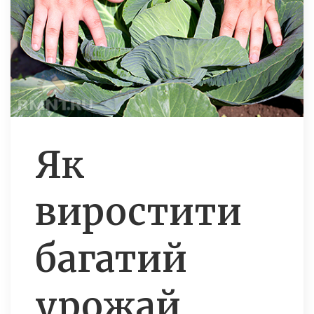
Як
виростити
багатий
урожай