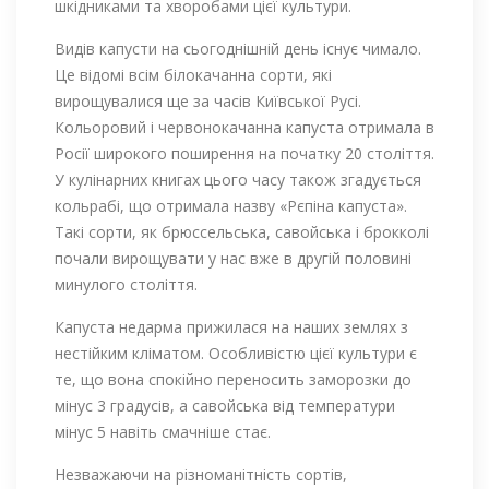
шкідниками та хворобами цієї культури.
Видів капусти на сьогоднішній день існує чимало.
Це відомі всім білокачанна сорти, які
вирощувалися ще за часів Київської Русі.
Кольоровий і червонокачанна капуста отримала в
Росії широкого поширення на початку 20 століття.
У кулінарних книгах цього часу також згадується
кольрабі, що отримала назву «Рєпіна капуста».
Такі сорти, як брюссельська, савойська і брокколі
почали вирощувати у нас вже в другій половині
минулого століття.
Капуста недарма прижилася на наших землях з
нестійким кліматом. Особливістю цієї культури є
те, що вона спокійно переносить заморозки до
мінус 3 градусів, а савойська від температури
мінус 5 навіть смачніше стає.
Незважаючи на різноманітність сортів,