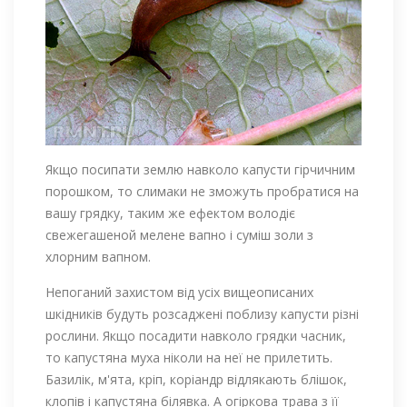
Якщо посипати землю навколо капусти гірчичним
порошком, то слимаки не зможуть пробратися на
вашу грядку, таким же ефектом володіє
свежегашеной мелене вапно і суміш золи з
хлорним вапном.
Непоганий захистом від усіх вищеописаних
шкідників будуть розсаджені поблизу капусти різні
рослини. Якщо посадити навколо грядки часник,
то капустяна муха ніколи на неї не прилетить.
Базилік, м'ята, кріп, коріандр відлякають блішок,
клопів і капустяна білявка. А огіркова трава з її