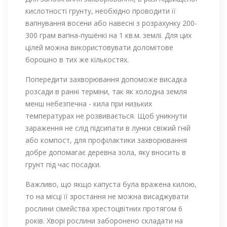
кислотності грунту, необхідно проводити її
вапнування восени або навесні з розрахунку 200-
300 грам вапна-пушёнкі на 1 кв.м. землі. Для цих
цілей можна використовувати доломітове
борошно в тих же кількостях.
Попередити захворювання допоможе висадка
розсади в ранні терміни, так як холодна земля
менш небезпечна - кила при низьких
температурах не розвивається. Щоб уникнути
зараження не слід підсипати в лунки свіжий гній
або компост, для профілактики захворювання
добре допомагає деревна зола, яку вносить в
грунт під час посадки.
Важливо, що якщо капуста була вражена килою,
то на місці її зростання не можна висаджувати
рослини сімейства хрестоцвітних протягом 6
років. Хворі рослини заборонено складати на