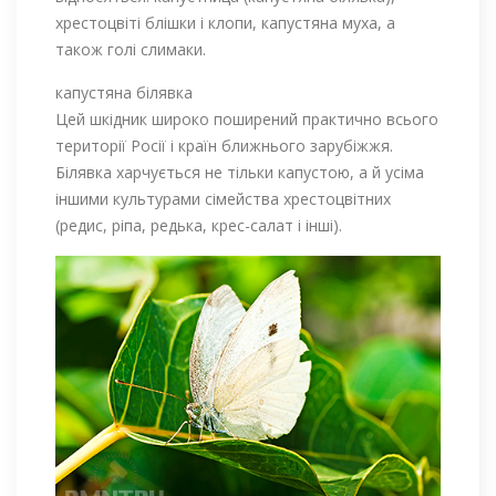
хрестоцвіті блішки і клопи, капустяна муха, а
також голі слимаки.
капустяна білявка
Цей шкідник широко поширений практично всього
території Росії і країн ближнього зарубіжжя.
Білявка харчується не тільки капустою, а й усіма
іншими культурами сімейства хрестоцвітних
(редис, ріпа, редька, крес-салат і інші).