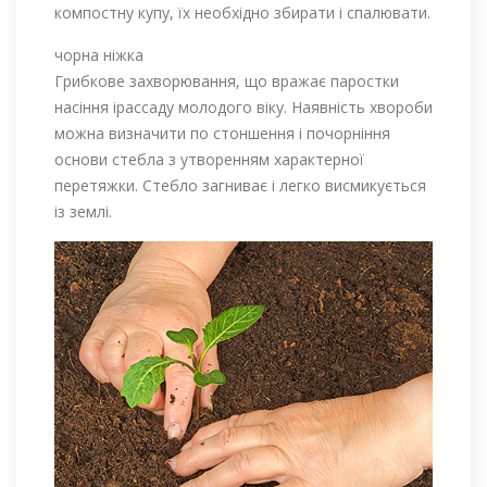
компостну купу, їх необхідно збирати і спалювати.
чорна ніжка
Грибкове захворювання, що вражає паростки
насіння ірассаду молодого віку. Наявність хвороби
можна визначити по стоншення і почорніння
основи стебла з утворенням характерної
перетяжки. Стебло загниває і легко висмикується
із землі.