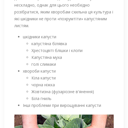
нескладно, однак для цього необхідно
розібратися, яким хворобам схильна ця культура і
які шкідники не проти «похрумтіти» капустяним
листям.
шкідники капусти
капустяна білявка
Хрестоцвіті блішки і клопи
Капустяна муха
голі слимаки
хвороби капусти
Кіла капусти
чорна ніжка
Жовтизна (фузаріозне в'янення)
Біла гниль
Інші проблеми при вирощуванні капусти