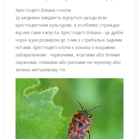
Хрестоцвіті блішки і клопи
Ці шкідники завдають відчутної шкоди всім
крестоцветним культурам, а особливо страждає
від них саме капуста. Хрестоцвіті блішки - це дрібні
чорні жуки розміром до 3 мм з стрибальні задніми
ногами. Хрестоцвіті клопи є комаха з яскравим
забарвленням - червоними, жовтими або білими
смужками, плямами або рисками на чорному або
зелено-металевому тлі.