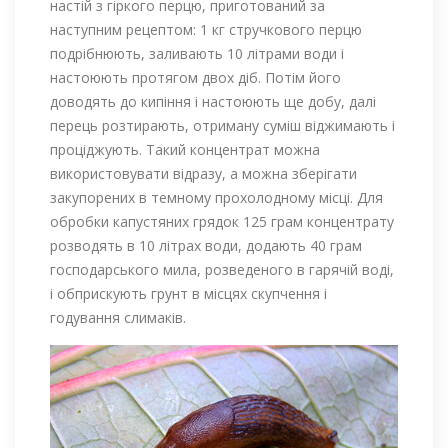
настій з гіркого перцю, приготований за
наступним рецептом: 1 кг стручкового перцю
подрібнюють, заливають 10 літрами води і
настоюють протягом двох діб. Потім його
доводять до кипіння і настоюють ще добу, далі
перець розтирають, отриману суміш віджимають і
проціджують. Такий концентрат можна
використовувати відразу, а можна зберігати
закупорених в темному прохолодному місці. Для
обробки капустяних грядок 125 грам концентрату
розводять в 10 літрах води, додають 40 грам
господарського мила, розведеного в гарячій воді,
і обприскують грунт в місцях скупчення і
годування слимаків.