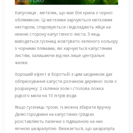
Капусниця - метелик, що має білі крила з чорної
облямівкою. Ці метелики харчуються квітковим
нектаром, спаровуються і відкладають яйця на
нижню сторону капустяного листа. З яєць
виводяться гусениці жовтувато-зеленого кольору
з чорними плямами, які харчуються капустяним
листям, залишаючи від них лише центральні
жилки.
Хороший ефект в боротьбі з цим шкідником дає
обприскування капусти розчином деревної золи з
розрахунку: 2 склянки золи і столова ложка
рідкого мила на 10 літрів води.
Якщо гусениць трохи, їх можна збирати вручну.
Деякі городники на капустяних грядках
розставляють палички з підвішеною на них
яєчною шкаралупою. Вважається, що шкаралупа