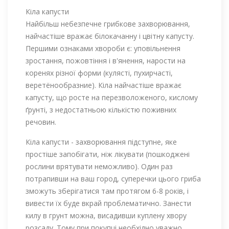
Кіла капусти
Найбільш небезпечне грибкове захворювання,
найчастіше вражає білокачанну і цвітну капусту.
Першими ознаками хвороби є: уповільнення
зростання, пожовтіння і в'янення, нарости на
коренях різної форми (кулясті, пухирчасті,
веретёнообразние). Кіла найчастіше вражає
капусту, що росте на перезволоженого, кислому
ґрунті, з недостатньою кількістю поживних
речовин.
Кіла капусти - захворювання підступне, яке
простіше запобігати, ніж лікувати (пошкоджені
рослини врятувати неможливо). Один раз
потрапивши на ваш город, суперечки цього гриба
зможуть зберігатися там протягом 6-8 років, і
вивести їх буде вкрай проблематично. Занести
килу в грунт можна, висадивши куплену хвору
розсаду. Тому при покупці необхідно уважно