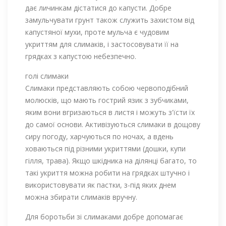
дає личинкам дістатися до капусти. Добре
замульчувати грунт також служить захистом від
капустяної мухи, проте мульча є чудовим
укриттям для слимаків, і застосовувати її на
грядках з капустою небезпечно.
голі слимаки
Слимаки представляють собою червоподібний
молюсків, що мають гострий язик з зубчиками,
яким вони вгризаються в листя і можуть з'їсти їх
до самої основи. Активізуються слимаки в дощову
сиру погоду, харчуються по ночах, а вдень
ховаються під різними укриттями (дошки, купи
гілля, трава). Якщо шкідника на ділянці багато, то
такі укриття можна робити на грядках штучно і
використовувати як пастки, з-під яких днем ​​
можна збирати слимаків вручну.
Для боротьби зі слимаками добре допомагає