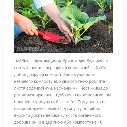
Найбільш підходящим добривом для будь-якого
сорту капусти є перепрілий коров'ячий гній або
добре дозрілий компост. Застосування ж
незрілого компосту або свіжого гною роблять
листя водянистими, несмачними і нестійкими до
різних захворювань. Щоб качан виріс великий, він
повинен отримувати багато їжі. Тому навіть на
високородючих землях під капусту потрібно
вносити досить велика кількість органічного
добрива (8-10 відер гною або компосту на 10