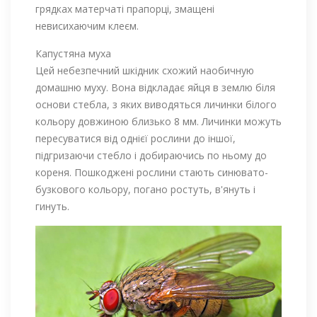
грядках матерчаті прапорці, змащені
невисихаючим клеєм.
Капустяна муха
Цей небезпечний шкідник схожий наобичную
домашню муху. Вона відкладає яйця в землю біля
основи стебла, з яких виводяться личинки білого
кольору довжиною близько 8 мм. Личинки можуть
пересуватися від однієї рослини до іншої,
підгризаючи стебло і добираючись по ньому до
кореня. Пошкоджені рослини стають синювато-
бузкового кольору, погано ростуть, в'януть і
гинуть.