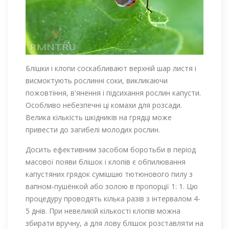
Блішки і клопи соскабливают верхній шар листя і
висмоктують рослинні соки, викликаючи
пожовтіння, в'янення і підсихання рослин капусти.
Особливо небезпечні ці комахи для розсади.
Велика кількість шкідників на грядці може
привести до загибелі молодих рослин.
Досить ефективним засобом боротьби в період
масової появи блішок і клопів є обпилювання
капустяних грядок сумішшю тютюнового пилу з
вапном-пушёнкой або золою в пропорції 1: 1. Цю
процедуру проводять кілька разів з інтервалом 4-
5 днів. При невеликій кількості клопів можна
збирати вручну, а для лову блішок розставляти на