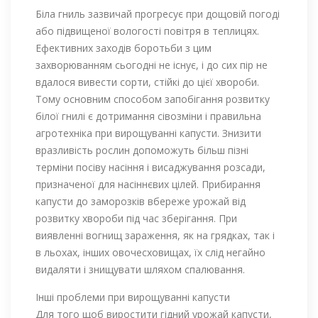
Біла гниль зазвичай прогресує при дощовій погоді
або підвищеної вологості повітря в теплицях.
Ефективних заходів боротьби з цим
захворюванням сьогодні не існує, і до сих пір не
вдалося вивести сорти, стійкі до цієї хвороби.
Тому основним способом запобігання розвитку
білої гнилі є дотримання сівозміни і правильна
агротехніка при вирощуванні капусти. Знизити
вразливість рослин допоможуть більш пізні
терміни посіву насіння і висаджування розсади,
призначеної для насіннєвих цілей. Прибирання
капусти до заморозків вбереже урожай від
розвитку хвороби під час зберігання. При
виявленні вогнищ зараження, як на грядках, так і
в льохах, інших овочесховищах, їх слід негайно
видаляти і знищувати шляхом спалювання.
Інші проблеми при вирощуванні капусти
Для того щоб виростити гідний урожай капусти,