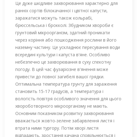
Це дуже шкідливе захворювання характерно для
ранніх сортів білокачанної і цвітної капусти,
заражатися можуть також кольрабі,
брюссельська і брокколі. Збудником хвороби є
грунтовий мікроорганізм, здатний проникати
через коріння або пошкодження рослини в його
наземну частину. Це ускладнює пересування води
всередині культури і капуста в'яне. Особливо
небезпечно це захворювання в суху спекотну
погоду. В цей час фузаріозне в'янення може
привести до повної загибелі вашої грядки.
Оптимальна температура грунту для зараження
становить 15-17 градусів, а температура і
вологість повітря особливого значення для цього
хвороботворного мікроорганізму не мають.
Основним показником розвитку захворювання
вважається жовто-зелене забарвлення листя і
втрата ними тургору. Потім хворі листя
відпадають, зростання качана сповільнюється і