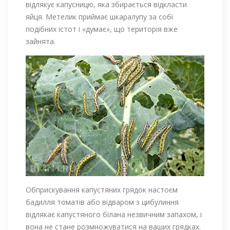
відлякує капусницю, яка збирається відкласти
яйця. Метелик приймає шкаралупу за собі
подібних істот і «думає», що територія вже
зайнята.
Обприскування капустяних грядок настоєм
бадилля томатів або відваром з цибулиння
відлякає капустяного білана незвичним запахом, і
вона не стане розмножуватися на ваших грядках.