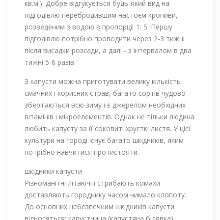
кв.м.). Добре відгукується будь-який вид на
підгодівлю перебродившим настоєм кропиви,
розведеним з водою в пропорції 1: 5. Першу
підгодівлю потрібно проводити через 2-3 тижні
після висадки розсади, а далі - з інтервалом в два
тижні 5-6 разів.
З капусти можна приготувати велику кількість
смачних і корисних страв, багато сортів чудово
зберігаються всю зиму і є джерелом необхідних
вітамінів і мікроелементів. Однак не тільки людина
любить капусту за її соковиті хрусткі листя. У цієї
культури на городі існує багато шкідників, яким
потрібно навчитися протистояти.
шкідники капусти
Різноманітні літаючі і стрибають комахи
доставляють городнику часом чимало клопоту.
До основних небезпечним шкідників капусти
відносяться: капустница (капустяна білявка),