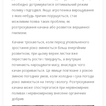
необхідно дотримуватися оптимальний режим
поливу і підгодівлі. Якщо агротехніка вирощування
з яких-небудь причин порушується, стає
можливим поява таких проблем, як
розтріскування качана або розвиток вершинної
гнилизни.
Качани тріскаються, коли період уповільненого
зростання різко змінюється більш енергійним
розвитком, при цьому верхні листки вже
перестають рости і тверднуть, а внутрішні
починають нарощувати масу, внаслідок чого
качан розривається. Це явище пов'язане з різкою
зміною погодних умов, коли холодна і суха погода
різко змінюється на теплу і вологу. Розтріскування
качана може спостерігатися при нерівномірних
поливах і нерівномірному внесенні органічних
добрив.