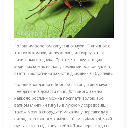
Головним ворогом капустяної мухи і її личинок є
такі хижі комахи, як жужелиці, які харчуються
личинками шкідника. Про те, як залучити цих
корисних комах на нашу землю ми розповідали в
статті «Біологічний захист від шкідників і бур'янів».
Головне завдання в боротьбі з капустяної мухою
- не дати їй відкласти яйця. Для цього землю
навколо рослини можна посипати золою або
вапном (личинки гинуть в лужному середовищі),
також можна спорудити механічну перешкоду у
вигляді картонного комірця 10 см в діаметрі, який
одягають на підставу стебла. Така перешкода не