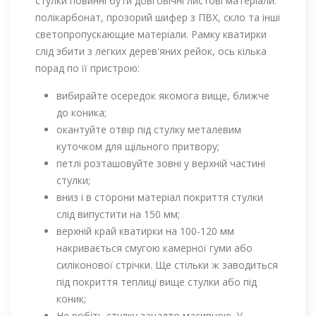
стулки повинні бути довговічні листові матеріали:
полікарбонат, прозорий шифер з ПВХ, скло та інші
светопропускающие матеріали. Рамку кватирки
слід збити з легких дерев'яних рейок, ось кілька
порад по її пристрою:
вибирайте осередок якомога вище, ближче
до коника;
окантуйте отвір під стулку металевим
куточком для щільного притвору;
петлі розташовуйте зовні у верхній частині
стулки;
вниз і в сторони матеріал покриття стулки
слід випустити на 150 мм;
верхній край кватирки на 100-120 мм
накривається смугою камерної гуми або
силіконової стрічки. Ще стільки ж заводиться
під покриття теплиці вище стулки або під
коник;
Не робіть стулку занадто масивною. У