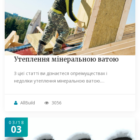
Утеплення мінеральною ватою
З цієї статті ви дізнаєтеся опреімуществах і
недоліки утеплення мінеральною ватою.…
AllBuild
3056
03/18
03