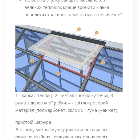
великих теплицях краще зробити кілька
невеликих кватирок замість однієї величезної.
1 - каркас теплиці; 2 - металлічсекій куточок; 3 -
рама з дерев'яної рейки; 4 - світлопрозорий
матеріал (полікарбонат, скло); 5 - гума (манжет)
пристрій шарніра
В основу механізму відкривання покладено
принцип лінійних штовхачів для орних воріт.