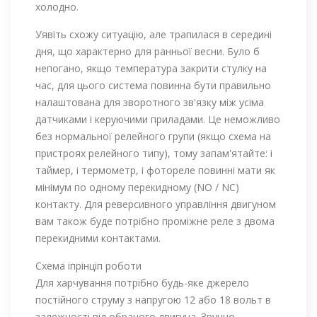
холодно.
Уявіть схожу ситуацію, але трапилася в середині
дня, що характерно для ранньої весни. Було б
непогано, якщо температура закрити стулку на
час, для цього система повинна бути правильно
налаштована для зворотного зв'язку між усіма
датчиками і керуючими приладами. Це неможливо
без нормальної релейного групи (якщо схема на
пристроях релейного типу), тому запам'ятайте: і
таймер, і термометр, і фотореле повинні мати як
мінімум по одному перекидному (NO / NC)
контакту. Для реверсивного управління двигуном
вам також буде потрібно проміжне реле з двома
перекидними контактами.
Схема іпрінціп роботи
Для харчування потрібно будь-яке джерело
постійного струму з напругою 12 або 18 вольт в
залежності від обраного двигуна. Зручно,