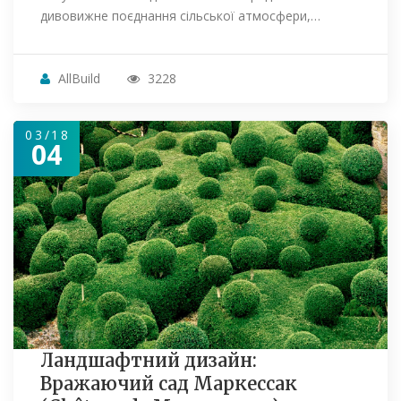
дивовижне поєднання сільської атмосфери,…
AllBuild
3228
03/18
04
Ландшафтний дизайн:
Вражаючий сад Маркессак