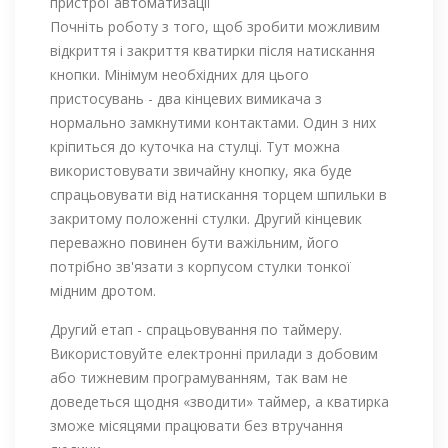
пристрої автоматизації
Почніть роботу з того, щоб зробити можливим
відкриття і закриття кватирки після натискання
кнопки. Мінімум необхідних для цього
пристосувань - два кінцевих вимикача з
нормально замкнутими контактами. Один з них
кріпиться до куточка на стулці. Тут можна
використовувати звичайну кнопку, яка буде
спрацьовувати від натискання торцем шпильки в
закритому положенні стулки. Другий кінцевик
переважно повинен бути важільним, його
потрібно зв'язати з корпусом стулки тонкої
мідним дротом.
Другий етап - спрацьовування по таймеру.
Використовуйте електронні прилади з добовим
або тижневим програмуванням, так вам не
доведеться щодня «зводити» таймер, а кватирка
зможе місяцями працювати без втручання