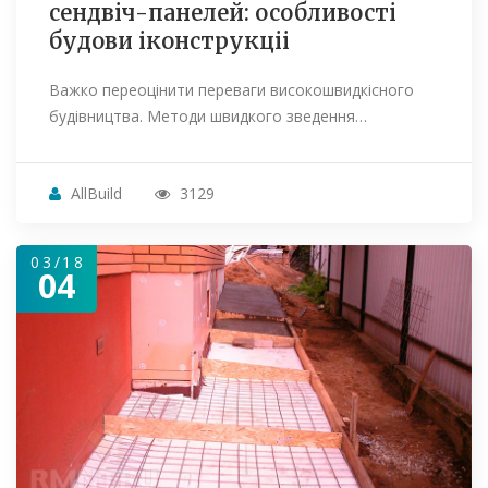
сендвіч-панелей: особливості
будови іконструкціі
Важко переоцінити переваги високошвидкісного
будівництва. Методи швидкого зведення…
AllBuild
3129
03/18
04