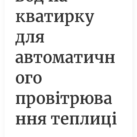
кватирку
для
автоматичн
ого
провітрюва
ння теплиці