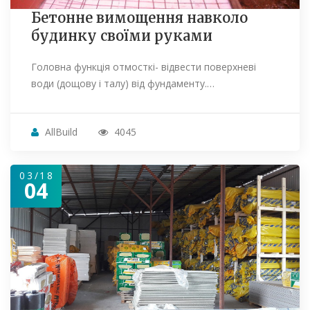
Бетонне вимощення навколо
будинку своїми руками
Головна функція отмосткі- відвести поверхневі
води (дощову і талу) від фундаменту.…
AllBuild
4045
03/18
04