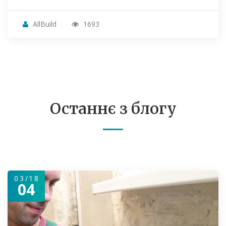
AllBuild
1693
Останнє з блогу
03/18
04