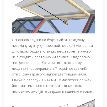
Основною трудністю буде знайти підходящу
перехідну муфту для соосной передачі між валом і
шпилькою. Якщо зі стандартних варіантів нічого
не підходить, проявимо кмітливість і відведемо
час філігранної роботи. Затисніть шпильку в
лещатах і просвердлите в її торці поздовжній
отвір, діаметр якого відповідає товщині вала.
Глибина отвору - 12-14 мм, намагайтеся робити
його максимально співвісним зі шпилькою,
періодично змочуйте свердло машинним маслом.