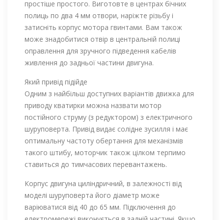
простіше простого. Виготовте в центрах бічних
полиць по два 4 мм отвори, наріжте різьбу і
затисніть корпус мотора гвинтами. Вам також
може знадобитися отвір в центральній полиці
оправлення для зручного підведення кабелів
живлення до задньої частини двигуна.
Який привід підійде
Одним з найбільш доступних варіантів движка для
приводу кватирки можна назвати мотор
постійного струму (з редуктором) з електричного
шуруповерта. Привід видає солідне зусилля і має
оптимальну частоту обертання для механізмів
такого штибу, моторчик також цілком терпимо
ставиться до тимчасових перевантажень.
Корпус двигуна циліндричний, в залежності від
моделі шуруповерта його діаметр може
варіюватися від 40 до 65 мм. Підключення до
електромережі виконується в задній частині. Якщо