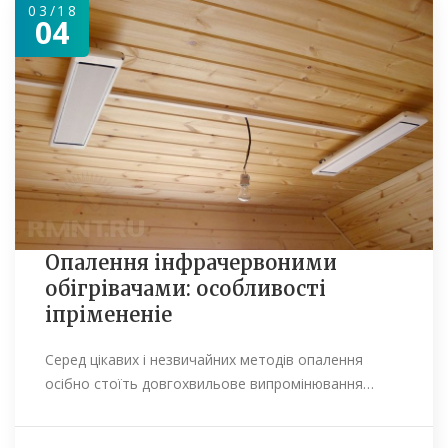
03/18
04
Опалення інфрачервоними
обігрівачами: особливості
іпрімененіе
Серед цікавих і незвичайних методів опалення
осібно стоїть довгохвильове випромінювання…