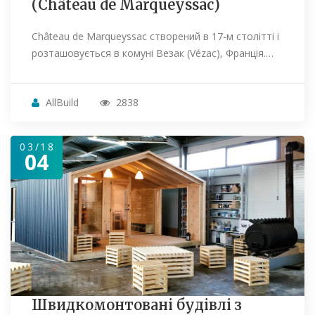
(Château de Marqueyssac)
Château de Marqueyssac створений в 17-м столітті і
розташовується в комуні Везак (Vézac), Франція.…
AllBuild
2838
03/18
04
Швидкомонтовані будівлі з