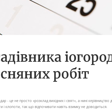
адівника іогород
есняних робіт
ндар - це не просто «розклад вихідних і свят», а нині керівництво 
ти і клопоти, так що відпочивати навіть взимку не доводиться.