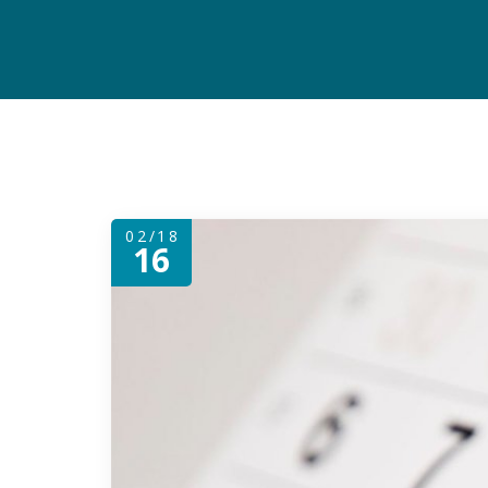
02/18
16