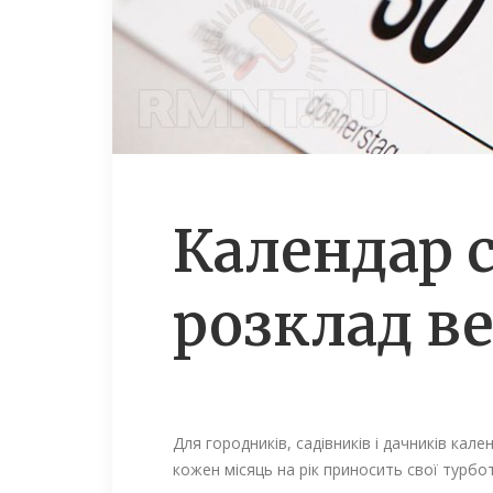
Календар с
розклад в
Для городників, садівників і дачників кале
кожен місяць на рік приносить свої турбо