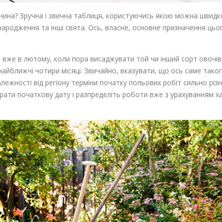
ина? Зручна і звична таблиця, користуючись якою можна швидко
 народження та інші свята. Ось, власне, основне призначення ць
и вже в лютому, коли пора висаджувати той чи інший сорт овочів
айближчі чотири місяці. Звичайно, вказувати, що ось саме таког
залежності від регіону терміни початку польових робіт сильно рі
рати початкову дату і разпределіть роботи вже з урахуванням х