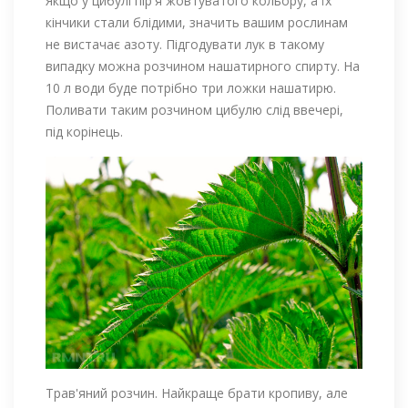
Якщо у цибулі пір'я жовтуватого кольору, а їх
кінчики стали блідими, значить вашим рослинам
не вистачає азоту. Підгодувати лук в такому
випадку можна розчином нашатирного спирту. На
10 л води буде потрібно три ложки нашатирю.
Поливати таким розчином цибулю слід ввечері,
під корінець.
Трав'яний розчин. Найкраще брати кропиву, але