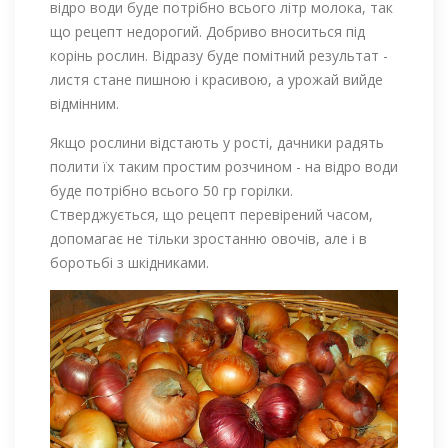
відро води буде потрібно всього літр молока, так
що рецепт недорогий. Добриво вноситься під
корінь рослин. Відразу буде помітний результат -
листя стане пишною і красивою, а урожай вийде
відмінним.
Якщо рослини відстають у рості, дачники радять
полити їх таким простим розчином - на відро води
буде потрібно всього 50 гр горілки.
Стверджується, що рецепт перевірений часом,
допомагає не тільки зростанню овочів, але і в
боротьбі з шкідниками.