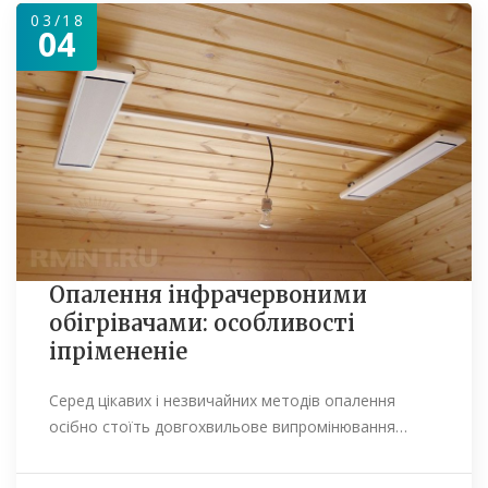
03/18
04
Опалення інфрачервоними
обігрівачами: особливості
іпрімененіе
Серед цікавих і незвичайних методів опалення
осібно стоїть довгохвильове випромінювання…