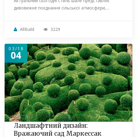
Актуальний сьогодні стиль шале представляє
дивовижне поєднання сільської атмосфери,…
AllBuild
3229
03/18
04
Ландшафтний дизайн:
Вражаючий сад Маркессак