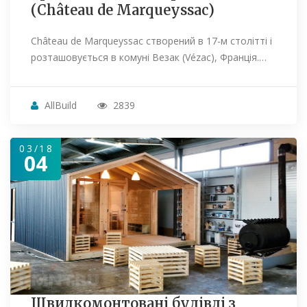
(Château de Marqueyssac)
Château de Marqueyssac створений в 17-м столітті і
розташовується в комуні Везак (Vézac), Франція.…
AllBuild
2839
03/18
04
Швидкомонтовані будівлі з