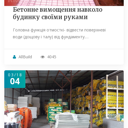
Бетонне вимощення навколо
будинку своїми руками
Головна функція отмосткі- відвести поверхневі
води (дощову і талу) від фундаменту.…
AllBuild
4045
03/18
04