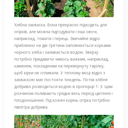
Хлібна закваска. Вона прекрасно підходить для
огірків, але можна підгодувати і інші овочі,
наприклад, томати і перець. Звичайне відро
приблизно на дві третини заповнюється корками
чорного хліба і заливається водою. Зверху
потрібно придавити чимось важким, наприклад,
каменем, покладеним на перевернуту тарілку,
щоб кірки не спливали. У теплому місці відро з
закваскою має постояти тиждень. Потім хлібне
добриво розводиться водою в пропорції 1: 3. Цим
розчином поливають грядки весь період цвітіння і
плодоношення. Під кожен корінь огірка потрібно
півлітра добрива.