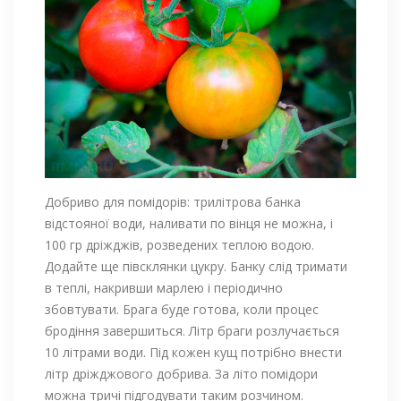
Добриво для помідорів: трилітрова банка
відстояної води, наливати по вінця не можна, і
100 гр дріжджів, розведених теплою водою.
Додайте ще півсклянки цукру. Банку слід тримати
в теплі, накривши марлею і періодично
збовтувати. Брага буде готова, коли процес
бродіння завершиться. Літр браги розлучається
10 літрами води. Під кожен кущ потрібно внести
літр дріжджового добрива. За літо помідори
можна тричі підгодувати таким розчином.