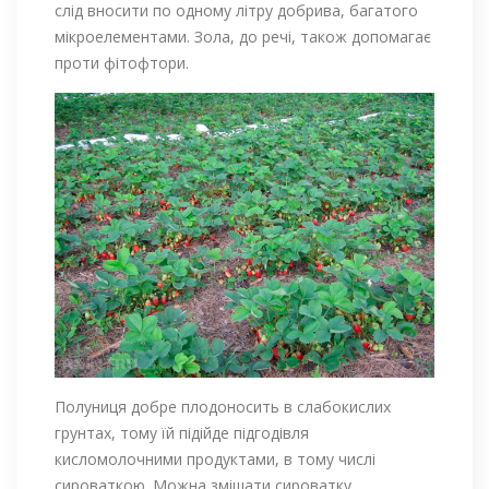
слід вносити по одному літру добрива, багатого
мікроелементами. Зола, до речі, також допомагає
проти фітофтори.
Полуниця добре плодоносить в слабокислих
грунтах, тому їй підійде підгодівля
кисломолочними продуктами, в тому числі
сироваткою. Можна змішати сироватку