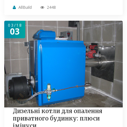
AllBuild
2448
03/18
03
Дизельні котли для опалення
приватного будинку: плюси
імінуси