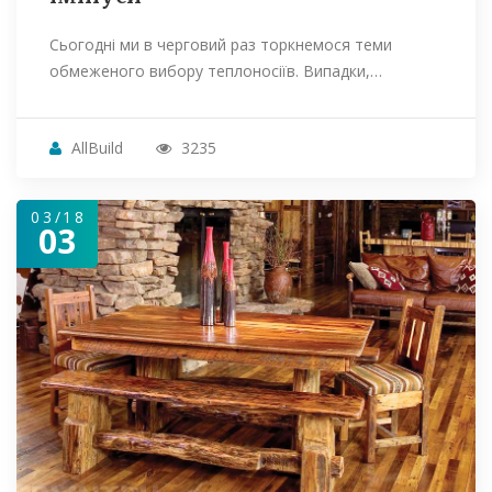
Сьогодні ми в черговий раз торкнемося теми
обмеженого вибору теплоносіїв. Випадки,…
AllBuild
3235
03/18
03