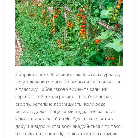
Добриво з золи. Звичайно, слід брати натуральну
золу з деревини, органіки, якщо ви палили сміття
з пластику - обов'язково викиньте залишки
горіння. 1,5-2 л золи розводять в п'яти літрах
окропу, ретельно перемішують. Коли вода
остигає, додають ще трохи води, щоб загальна
кількість досягла 10 літрів. Суміш настоюється
добу. На відро чистої води знадобиться літр такої
настойки на попелі. Під корінь томатів і полуниці