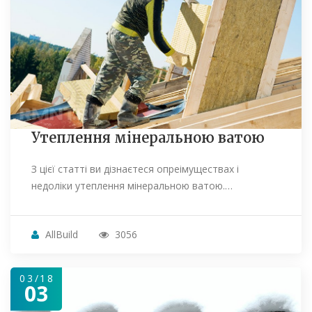
Утеплення мінеральною ватою
З цієї статті ви дізнаєтеся опреімуществах і
недоліки утеплення мінеральною ватою.…
AllBuild
3056
03/18
03