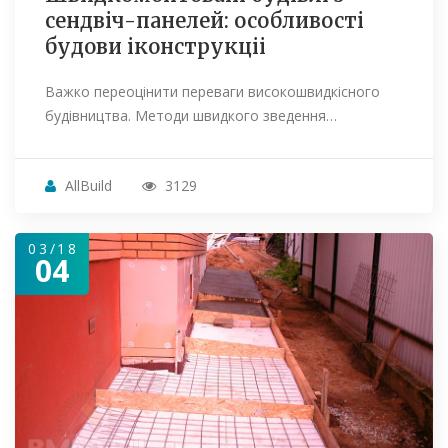
сендвіч-панелей: особливості
будови іконструкціі
Важко переоцінити переваги високошвидкісного
будівництва. Методи швидкого зведення…
AllBuild
3129
03/18
04