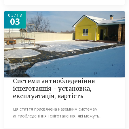
03/18
03
Системи антиобледеніння
існеготаянія - установка,
експлуатація, вартість
Ця стаття присвячена наземним системам
антиобледеніння і сніготанення, які можуть…