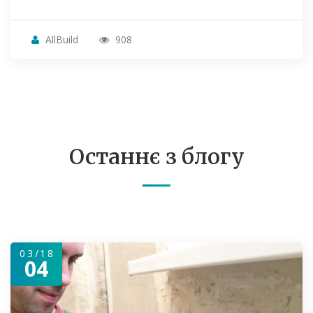
AllBuild
908
Останнє з блогу
03/18
04