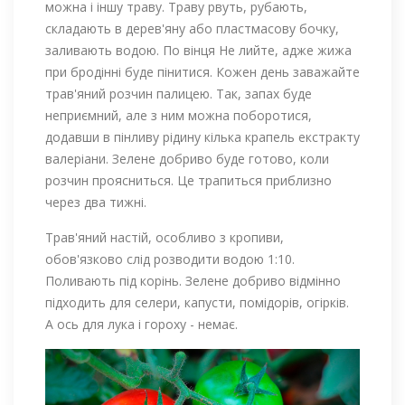
можна і іншу траву. Траву рвуть, рубають,
складають в дерев'яну або пластмасову бочку,
заливають водою. По вінця Не лийте, адже жижа
при бродінні буде пінитися. Кожен день заважайте
трав'яний розчин палицею. Так, запах буде
неприємний, але з ним можна поборотися,
додавши в пінливу рідину кілька крапель екстракту
валеріани. Зелене добриво буде готово, коли
розчин проясниться. Це трапиться приблизно
через два тижні.
Трав'яний настій, особливо з кропиви,
обов'язково слід розводити водою 1:10.
Поливають під корінь. Зелене добриво відмінно
підходить для селери, капусти, помідорів, огірків.
А ось для лука і гороху - немає.