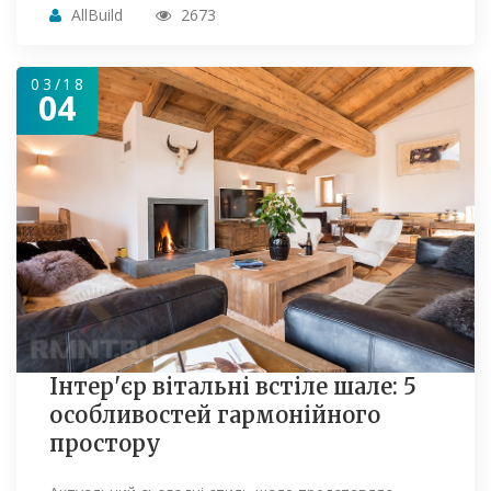
AllBuild
2673
03/18
04
Інтер'єр вітальні встіле шале: 5
особливостей гармонійного
простору