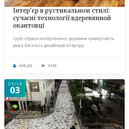
Інтер'єр в рустикальном стилі:
сучасні технології вдеревянной
окантовці
Грубі обриси необробленої деревини привертають
увагу багатьох дизайнерів інтер'єру.…
AllBuild
3446
03/18
03