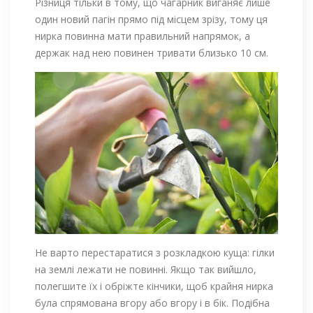
Різниця тільки в тому, що чагарник виганяє лише
один новий пагін прямо під місцем зрізу, тому ця
нирка повинна мати правильний напрямок, а
держак над нею повинен тривати близько 10 см.
Не варто перестаратися з розкладкою куща: гілки
на землі лежати не повинні. Якщо так вийшло,
полегшите їх і обріжте кінчики, щоб крайня нирка
була спрямована вгору або вгору і в бік. Подібна