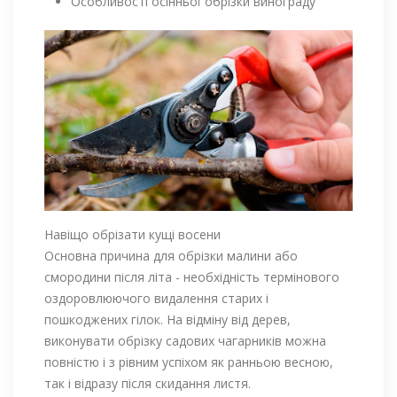
Особливості осінньої обрізки винограду
Навіщо обрізати кущі восени
Основна причина для обрізки малини або
смородини після літа - необхідність термінового
оздоровлюючого видалення старих і
пошкоджених гілок. На відміну від дерев,
виконувати обрізку садових чагарників можна
повністю і з рівним успіхом як ранньою весною,
так і відразу після скидання листя.