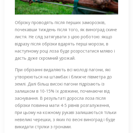
Обрізку проводять після перших заморозків,
почекавши тиждень після того, як виноград скине
листя. Не слід затягувати з цією роботою: якщо
відразу після обрізки вдарять перші морози, в
наступному році лоза буде розростатися мляво і
дасть дуже скромний урожай.
При обрізанні видаляють всі молоді пагони, які
утворюються на штамбах і ближче півметра до
землі. Далі більш високі пагони підрізають із
залишком в 10-15% їх довжини, починаючи від
заснування. В результаті доросла лоза після
обрізки повинна мати 4-5 рівнів розгалуження,
при цьому на кожному рукаві залишаються тільки
невеликі черешки, з яких по весні виноград і буде
викидати стрілки з гронами.