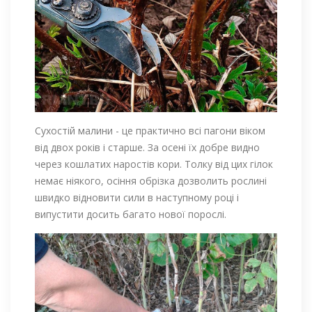
Сухостій малини - це практично всі пагони віком
від двох років і старше. За осені їх добре видно
через кошлатих наростів кори. Толку від цих гілок
немає ніякого, осіння обрізка дозволить рослині
швидко відновити сили в наступному році і
випустити досить багато нової порослі.