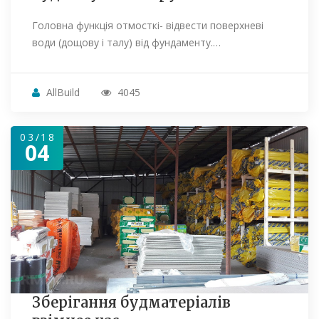
Головна функція отмосткі- відвести поверхневі
води (дощову і талу) від фундаменту.…
AllBuild
4045
03/18
04
Зберігання будматеріалів