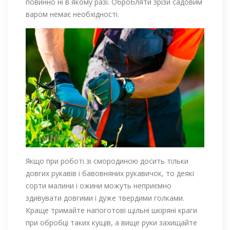
повинно ні в якому разі. Обробляти зрізи садовим
варом немає необхідності.
Якщо при роботі зі смородиною досить тільки
довгих рукавів і бавовняних рукавичок, то деякі
сорти малини і ожини можуть неприємно
здивувати довгими і дуже твердими голками.
Краще тримайте напоготові щільні шкіряні краги
при обробці таких кущів, а вище руки захищайте