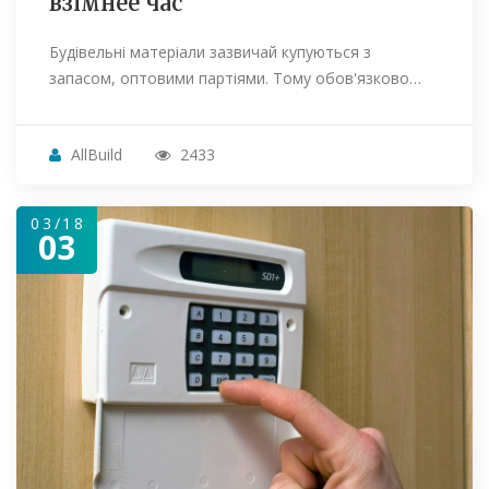
взімнее час
Будівельні матеріали зазвичай купуються з
запасом, оптовими партіями. Тому обов'язково…
AllBuild
2433
03/18
03