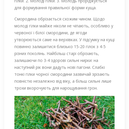
гілки. 2. Молоді гілки. 3. Молодь проріджується
для формування правильної форми куща.
Смородина обрізається схожим чином. Щодо
молоді гілки майже ніколи не чіпають, особливо у
червоної і білої смородини, де ягоди
утворюються саме на верхівках. У підсумку на кущі
повинно залишитися близько 15-20 гілок з 4-5
різних поколінь. Найбільш старі обрізають,
залишаючи по 3-4 здорові сильні нирки: на
наступний рік вони дадуть нові пагони. Слабкі
тонкі гілки чорної смородини зазвичай зрізають
повністю незалежно від віку, а більш сильні лише
трохи вкорочують для нарощування грон.