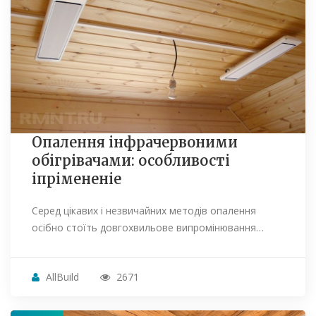
Опалення інфрачервоними
обігрівачами: особливості
іпрімененіе
Серед цікавих і незвичайних методів опалення
осібно стоїть довгохвильове випромінювання…
AllBuild
2671