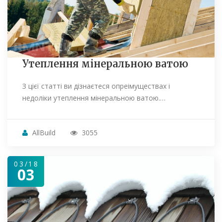
Утеплення мінеральною ватою
З цієї статті ви дізнаєтеся опреімуществах і
недоліки утеплення мінеральною ватою.…
AllBuild
3055
03/18
03