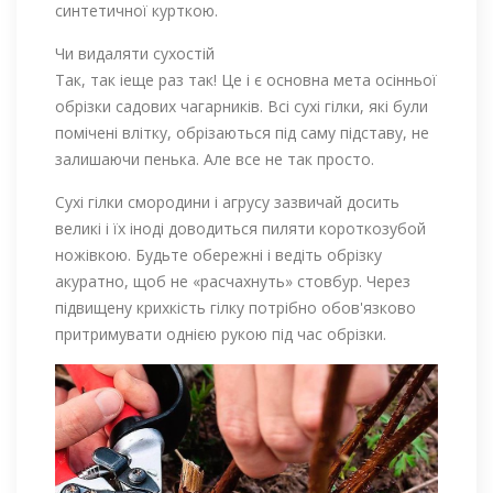
синтетичної курткою.
Чи видаляти сухостій
Так, так іеще раз так! Це і є основна мета осінньої
обрізки садових чагарників. Всі сухі гілки, які були
помічені влітку, обрізаються під саму підставу, не
залишаючи пенька. Але все не так просто.
Сухі гілки смородини і агрусу зазвичай досить
великі і їх іноді доводиться пиляти короткозубой
ножівкою. Будьте обережні і ведіть обрізку
акуратно, щоб не «расчахнуть» стовбур. Через
підвищену крихкість гілку потрібно обов'язково
притримувати однією рукою під час обрізки.