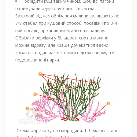
Прорідити кущ таким чином, щоб всі пагони
отримували однакову кількість світла.
Зазвичай під час обрізання малини залишають по
7-8 стебел при кущовий способі посадки і по 3-4
при посадці прікапиваніем або на шпалеру.
Обрізати верхівки у більшості сортів малини
можна відразу, але краще дочекатися весни і
зрізати за один раз не тільки підсохлі верху, а й
недорозвинені нирки.
Схема обрізки куща смородини. 1. Лежачі і старі