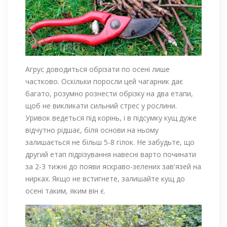
Агрус доводиться обрізати по осені лише
частково. Оскільки поросли цей чагарник дає
багато, розумно рознести обрізку на два етапи,
щоб не викликати сильний стрес у рослини.
Уривок ведеться під корінь, і в підсумку кущ дуже
відчутно рідшає, біля основи на ньому
залишається не більш 5-8 гілок. Не забудьте, що
другий етап підрізування навесні варто починати
за 2-3 тижні до появи яскраво-зелених зав'язей на
нирках. Якщо не встигнете, залишайте кущ до
осені таким, яким він є.