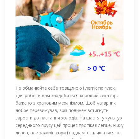
Не обманюйте себе товщиною і легкістю гілок.
Для роботи вам знадобиться хороший секатор,
бажано з храповим механізмом. Щоб чагарник
добре перезимував, зріз повинен встигнути
зарости до настання холодів. На щастя, у культур
середнього ярусу цей процес протікає легше, ніж у
дерев, але задирів кори і надламів залишатися не