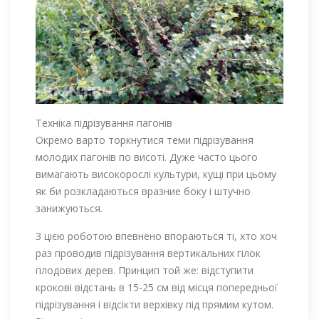
Техніка підрізування пагонів
Окремо варто торкнутися теми підрізування
молодих пагонів по висоті. Дуже часто цього
вимагають високорослі культури, кущі при цьому
як би розкладаються вразние боку і штучно
занижуються.
З цією роботою впевнено впораються ті, хто хоч
раз проводив підрізування вертикальних гілок
плодових дерев. Принцип той же: відступити
крокові відстань в 15-25 см від місця попередньої
підрізування і відсікти верхівку під прямим кутом.