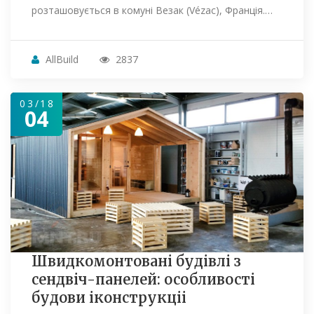
розташовується в комуні Везак (Vézac), Франція.…
AllBuild
2837
03/18
04
Швидкомонтовані будівлі з
сендвіч-панелей: особливості
будови іконструкціі