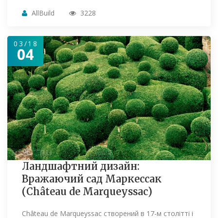
AllBuild
3228
03/18
04
Ландшафтний дизайн:
Вражаючий сад Маркессак
(Château de Marqueyssac)
Château de Marqueyssac створений в 17-м столітті і