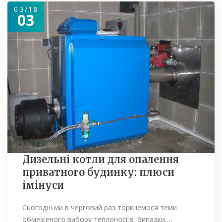
03/18
03
Дизельні котли для опалення
приватного будинку: плюси
імінуси
Сьогодні ми в черговий раз торкнемося теми
обмеженого вибору теплоносіїв. Випадки,…