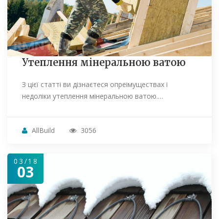
Утеплення мінеральною ватою
З цієї статті ви дізнаєтеся опреімуществах і
недоліки утеплення мінеральною ватою.…
AllBuild
3056
03/18
03