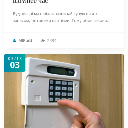
взімнее час
Будівельні матеріали зазвичай купуються з
запасом, оптовими партіями. Тому обов'язково…
AllBuild
2434
03/18
03