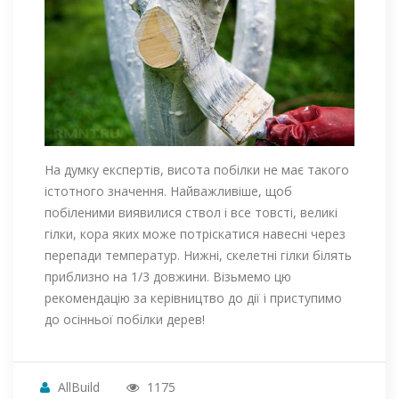
На думку експертів, висота побілки не має такого
істотного значення. Найважливіше, щоб
побіленими виявилися ствол і все товсті, великі
гілки, кора яких може потріскатися навесні через
перепади температур. Нижні, скелетні гілки білять
приблизно на 1/3 довжини. Візьмемо цю
рекомендацію за керівництво до дії і приступимо
до осінньої побілки дерев!
AllBuild
1175