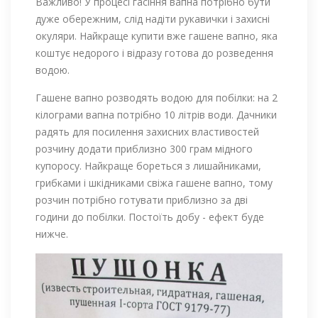
Важливо! У процесі гасіння вапна потрібно бути
дуже обережним, слід надіти рукавички і захисні
окуляри. Найкраще купити вже гашене вапно, яка
коштує недорого і відразу готова до розведення
водою.
Гашене вапно розводять водою для побілки: на 2
кілограми вапна потрібно 10 літрів води. Дачники
радять для посилення захисних властивостей
розчину додати приблизно 300 грам мідного
купоросу. Найкраще бореться з лишайниками,
грибками і шкідниками свіжа гашене вапно, тому
розчин потрібно готувати приблизно за дві
години до побілки. Постоїть добу - ефект буде
нижче.