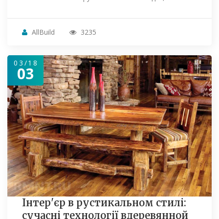
AllBuild
3235
03/18
03
Інтер'єр в рустикальном стилі:
сучасні технології вдеревянной