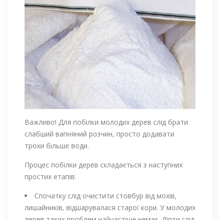
Важливо! Для побілки молодих дерев слід брати
слабший вапняний розчин, просто додавати
трохи більше води.
Процес побілки дерев складається з наступних
простих етапів:
Спочатку слід очистити стовбур від мохів,
лишайників, відшарувалася старої кори. У молодих
дерев таких проблем найчастіше немає. Діяти слід