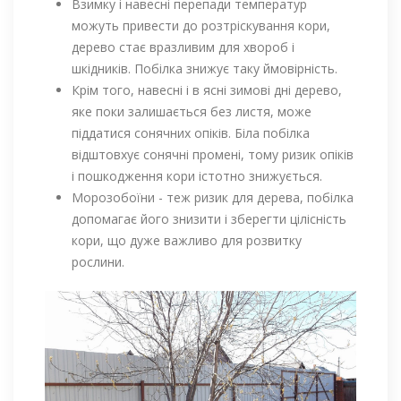
Взимку і навесні перепади температур
можуть привести до розтріскування кори,
дерево стає вразливим для хвороб і
шкідників. Побілка знижує таку ймовірність.
Крім того, навесні і в ясні зимові дні дерево,
яке поки залишається без листя, може
піддатися сонячних опіків. Біла побілка
відштовхує сонячні промені, тому ризик опіків
і пошкодження кори істотно знижується.
Морозобоїни - теж ризик для дерева, побілка
допомагає його знизити і зберегти цілісність
кори, що дуже важливо для розвитку
рослини.