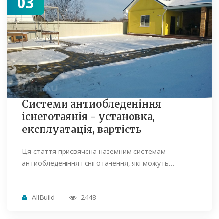
03
Системи антиобледеніння
існеготаянія - установка,
експлуатація, вартість
Ця стаття присвячена наземним системам
антиобледеніння і сніготанення, які можуть…
AllBuild
2448