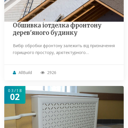
Обшивка іотделка фронтону
дерев'яного будинку
Вибір обробки фронтону залежить від призначення
горищного простору, архітектурного…
AllBuild
2926
03/18
02