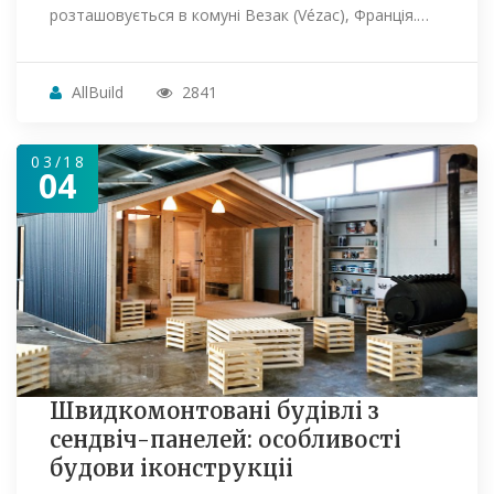
розташовується в комуні Везак (Vézac), Франція.…
AllBuild
2841
03/18
04
Швидкомонтовані будівлі з
сендвіч-панелей: особливості
будови іконструкціі