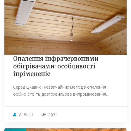
Опалення інфрачервоними
обігрівачами: особливості
іпрімененіе
Серед цікавих і незвичайних методів опалення
осібно стоїть довгохвильове випромінювання…
AllBuild
2674