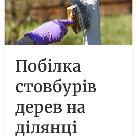
Побілка
стовбурів
дерев на
ділянці