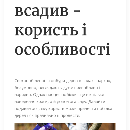
всадив -
користь і
особливості
Свіжопобіленої стовбури дерев в садах і парках,
безумовно, виглядають дуже привабливо і
нарядно. Однак процес побілки - це не тільки
наведення краси, а й допомога саду. Давайте
подивимося, яку користь може принести побілка
дерев і як правильно її провести.