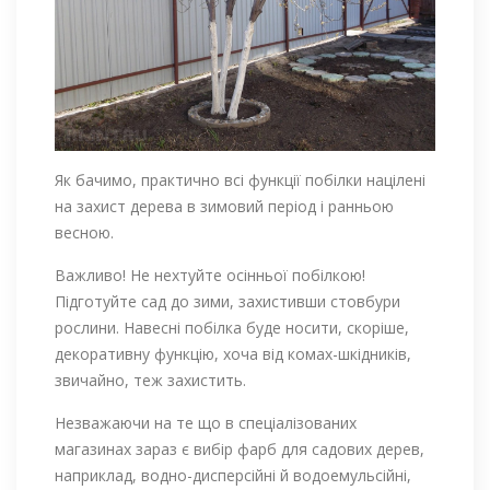
Як бачимо, практично всі функції побілки націлені
на захист дерева в зимовий період і ранньою
весною.
Важливо! Не нехтуйте осінньої побілкою!
Підготуйте сад до зими, захистивши стовбури
рослини. Навесні побілка буде носити, скоріше,
декоративну функцію, хоча від комах-шкідників,
звичайно, теж захистить.
Незважаючи на те що в спеціалізованих
магазинах зараз є вибір фарб для садових дерев,
наприклад, водно-дисперсійні й водоемульсійні,