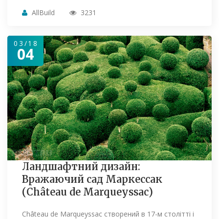
AllBuild
3231
03/18
04
Ландшафтний дизайн:
Вражаючий сад Маркессак
(Château de Marqueyssac)
Château de Marqueyssac створений в 17-м столітті і