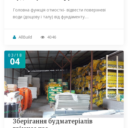
Головна функція отмосткі- відвести поверхневі
води (дощову і талу) від фундаменту.…
AllBuild
4046
03/18
04
Зберігання будматеріалів