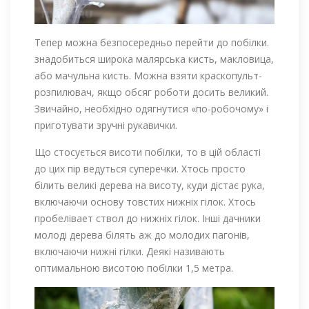
Тепер можна безпосередньо перейти до побілки.
знадобиться широка малярська кисть, макловица,
або мачульна кисть. Можна взяти краскопульт-
розпилювач, якщо обсяг роботи досить великий.
Звичайно, необхідно одягнутися «по-робочому» і
приготувати зручні рукавички.
Що стосується висоти побілки, то в цій області
до цих пір ведуться суперечки. Хтось просто
білить великі дерева на висоту, куди дістає рука,
включаючи основу товстих нижніх гілок. Хтось
пробелівает ствол до нижніх гілок. Інші дачники
молоді дерева білять аж до молодих пагонів,
включаючи нижні гілки. Деякі називають
оптимальною висотою побілки 1,5 метра.