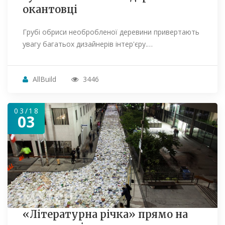
окантовці
Грубі обриси необробленої деревини привертають
увагу багатьох дизайнерів інтер'єру.…
AllBuild
3446
03/18
03
«Літературна річка» прямо на