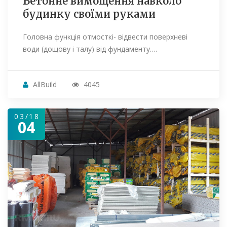
Бетонне вимощення навколо
будинку своїми руками
Головна функція отмосткі- відвести поверхневі
води (дощову і талу) від фундаменту.…
AllBuild
4045
03/18
04