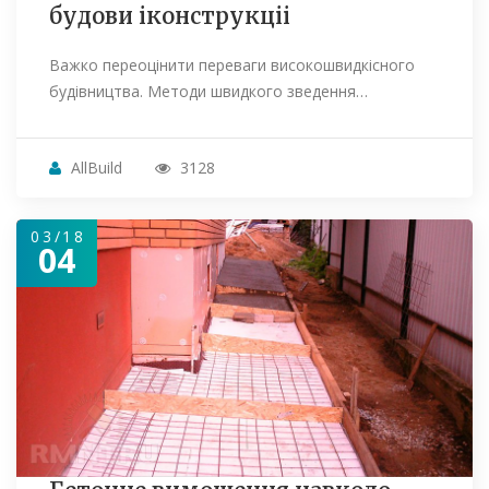
будови іконструкціі
Важко переоцінити переваги високошвидкісного
будівництва. Методи швидкого зведення…
AllBuild
3128
03/18
04