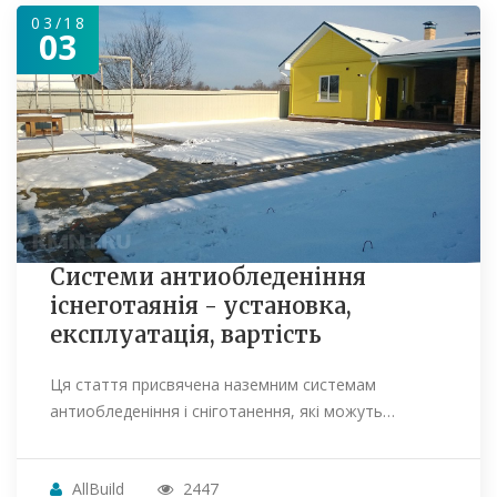
03/18
03
Системи антиобледеніння
існеготаянія - установка,
експлуатація, вартість
Ця стаття присвячена наземним системам
антиобледеніння і сніготанення, які можуть…
AllBuild
2447