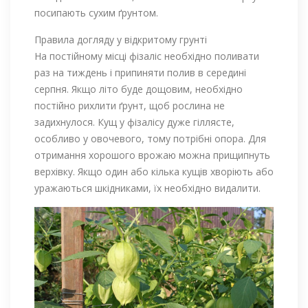
посипають сухим ґрунтом.
Правила догляду у відкритому грунті
На постійному місці фізаліс необхідно поливати
раз на тиждень і припиняти полив в середині
серпня. Якщо літо буде дощовим, необхідно
постійно рихлити ґрунт, щоб рослина не
задихнулося. Кущ у фізалісу дуже гіллясте,
особливо у овочевого, тому потрібні опора. Для
отримання хорошого врожаю можна прищипнуть
верхівку. Якщо один або кілька кущів хворіють або
уражаються шкідниками, їх необхідно видалити.