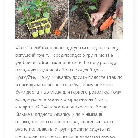
Фізаліс необхідно пересаджувати в підготовлену,
вспушенй грунт. Перед посадкою грунт можна
удобрити і обов'язково полити. Готову розсаду
висаджують увечері або в похмурий день.
Врахуйте, що кущ фізалісу досить гіллясте і так як
в пасинкуванні він не потребує, йому повинно
бути достатньо місця для гарного розвитку. Тому
висаджують розсаду з розрахунку на 1 метр
квадратний 3-4 паростка овочевого або не
більше 6 ягідного фізалісу. Для мінімізації
пошкодження коренів розсаду перед висадкою
рясно поливають. У грунт рослина садять по
сім'ядольні листочки, потім поливають і зверху