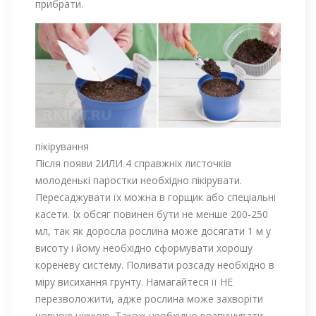
прибрати.
пікірування
Після появи 2ИЛИ 4 справжніх листочків
молоденькі паростки необхідно пікірувати.
Пересаджувати їх можна в горщик або спеціальні
касети. Їх обсяг повинен бути не менше 200-250
мл, так як доросла рослина може досягати 1 м у
висоту і йому необхідно сформувати хорошу
кореневу систему. Поливати розсаду необхідно в
міру висихання грунту. Намагайтеся її НЕ
перезволожити, адже рослина може захворіти
чорною ніжкою. Також необхідно розпушувати