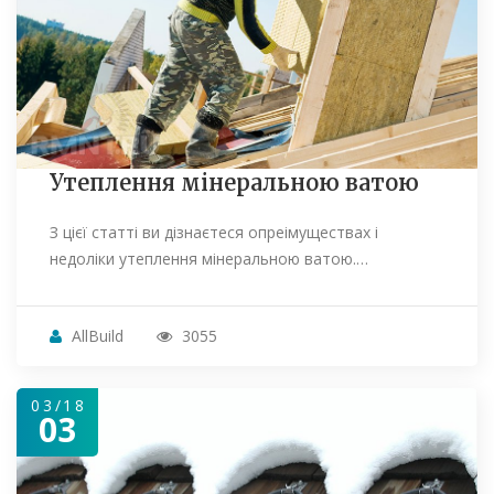
Утеплення мінеральною ватою
З цієї статті ви дізнаєтеся опреімуществах і
недоліки утеплення мінеральною ватою.…
AllBuild
3055
03/18
03