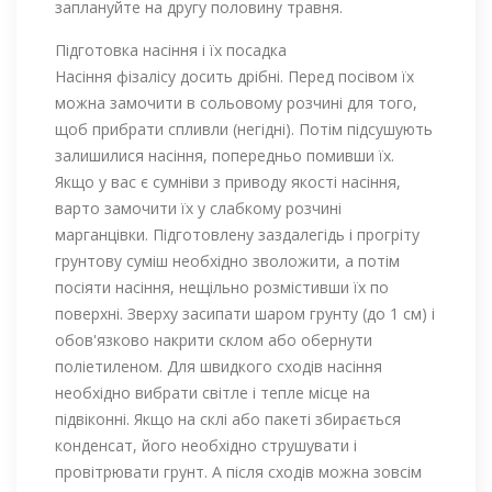
заплануйте на другу половину травня.
Підготовка насіння і їх посадка
Насіння фізалісу досить дрібні. Перед посівом їх
можна замочити в сольовому розчині для того,
щоб прибрати спливли (негідні). Потім підсушують
залишилися насіння, попередньо помивши їх.
Якщо у вас є сумніви з приводу якості насіння,
варто замочити їх у слабкому розчині
марганцівки. Підготовлену заздалегідь і прогріту
грунтову суміш необхідно зволожити, а потім
посіяти насіння, нещільно розмістивши їх по
поверхні. Зверху засипати шаром грунту (до 1 см) і
обов'язково накрити склом або обернути
поліетиленом. Для швидкого сходів насіння
необхідно вибрати світле і тепле місце на
підвіконні. Якщо на склі або пакеті збирається
конденсат, його необхідно струшувати і
провітрювати грунт. А після сходів можна зовсім