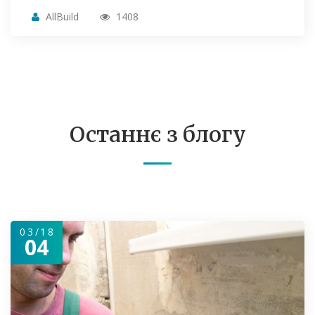
AllBuild
1408
Останнє з блогу
03/18
04