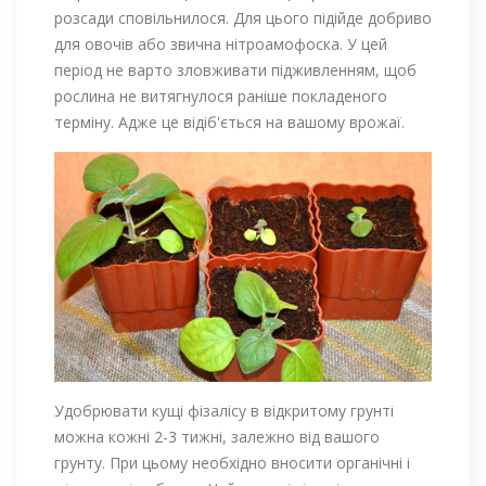
розсади сповільнилося. Для цього підійде добриво
для овочів або звична нітроамофоска. У цей
період не варто зловживати підживленням, щоб
рослина не витягнулося раніше покладеного
терміну. Адже це відіб'ється на вашому врожаї.
Удобрювати кущі фізалісу в відкритому грунті
можна кожні 2-3 тижні, залежно від вашого
грунту. При цьому необхідно вносити органічні і