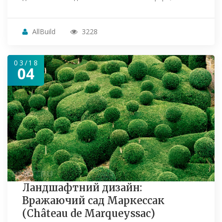
AllBuild
3228
03/18
04
Ландшафтний дизайн:
Вражаючий сад Маркессак
(Château de Marqueyssac)