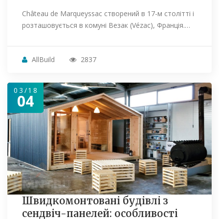
Château de Marqueyssac створений в 17-м столітті і
розташовується в комуні Везак (Vézac), Франція.…
AllBuild
2837
03/18
04
Швидкомонтовані будівлі з
сендвіч-панелей: особливості