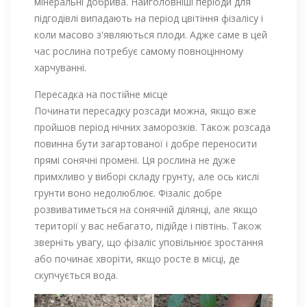
мінеральні добрива. Найголовніші періоди для
підгодівлі випадають на період цвітіння фізалісу і
коли масово з'являються плоди. Адже саме в цей
час рослина потребує самому повноцінному
харчуванні.
Пересадка на постійне місце
Починати пересадку розсади можна, якщо вже
пройшов період нічних заморозків. Також розсада
повинна бути загартованої і добре переносити
прямі сонячні промені. Ця рослина не дуже
примхливо у виборі складу грунту, але ось кислі
грунти воно недолюблює. Фізаліс добре
розвиватиметься на сонячній ділянці, але якщо
території у вас небагато, підійде і півтінь. Також
зверніть увагу, що фізаліс уповільнює зростання
або починає хворіти, якщо росте в місці, де
скупчується вода.