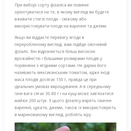
При виборі сорту фізаліса ви повинні
орієнтуватися на те, в якому вигляді ви будете
вживати стиглі плоди - свіжому або
використовувати плоди на варення та джеми.
Якщо ви віддаєте перевагу ягоди в
переробленому вигляді, вам підійде овочевий
фізаліс. Він відрізняється більш високою
врожайністю і більшими розмірами плодів у
порівнянні з ягідними сортами. Не дарма його
називають мексиканським томатом, адже іноді
маса плодів досягає 150 г, правда це при
ідеальних умовах вирощування. А в середньому
їхня вага сягає 30-80 г і на кущі може зав'язатися
майже 200 штук. З цього фізалісу варять смачне
варення, цукати, джеми, також їх використовують
в маринованому вигляді, роблять ікру.