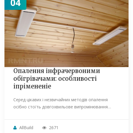
04
Опалення інфрачервоними
обігрівачами: особливості
іпрімененіе
Серед цікавих і незвичайних методів опалення
осібно стоїть довгохвильове випромінювання…
AllBuild
2671