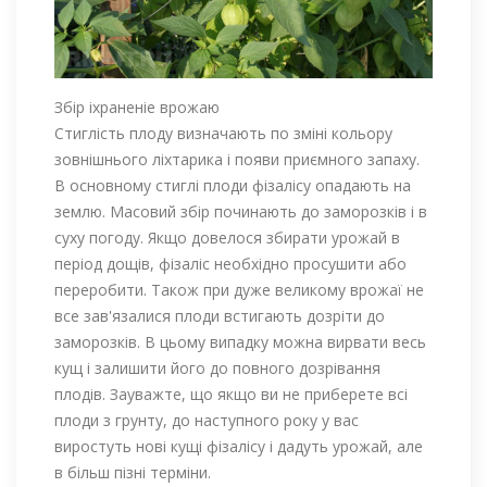
Збір іхраненіе врожаю
Стиглість плоду визначають по зміні кольору
зовнішнього ліхтарика і появи приємного запаху.
В основному стиглі плоди фізалісу опадають на
землю. Масовий збір починають до заморозків і в
суху погоду. Якщо довелося збирати урожай в
період дощів, фізаліс необхідно просушити або
переробити. Також при дуже великому врожаї не
все зав'язалися плоди встигають дозріти до
заморозків. В цьому випадку можна вирвати весь
кущ і залишити його до повного дозрівання
плодів. Зауважте, що якщо ви не приберете всі
плоди з грунту, до наступного року у вас
виростуть нові кущі фізалісу і дадуть урожай, але
в більш пізні терміни.