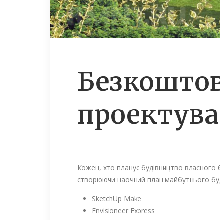
Безкоштов
проектува
Кожен, хто планує будівництво власного б
створюючи наочний план майбутнього буди
SketchUp Make
Envisioneer Express