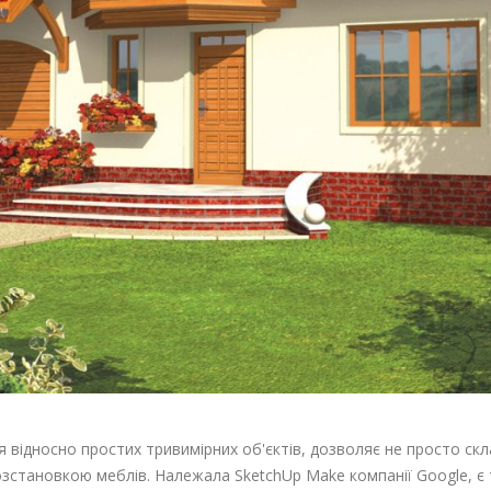
відносно простих тривимірних об'єктів, дозволяє не просто скла
зстановкою меблів. Належала SketchUp Make компанії Google, є т