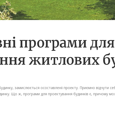
ні програми для
ння житлових б
удинку, замислюється осоставленіі проекту. Приємно відчути себ
нку. Що ж, програми для проектування будинків є, причому мож