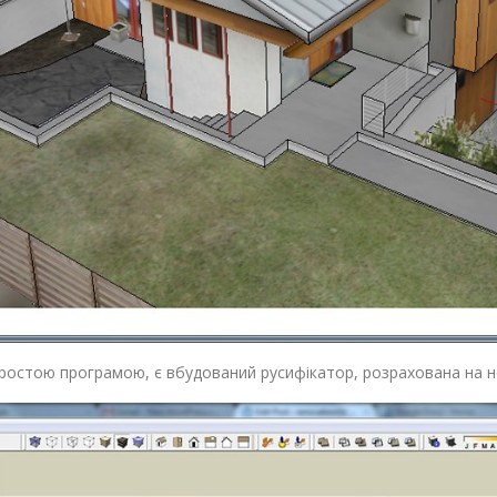
простою програмою, є вбудований русифікатор, розрахована на н