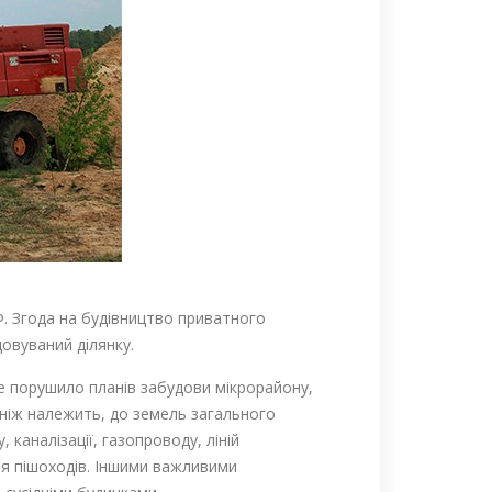
Ф. Згода на будівництво приватного
довуваний ділянку.
е порушило планів забудови мікрорайону,
 ніж належить, до земель загального
 каналізації, газопроводу, ліній
ння пішоходів. Іншими важливими