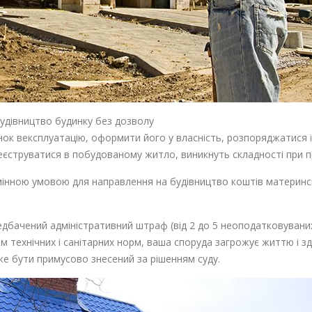
будівництво будинку без дозволу
ок вексплуатацію, оформити його у власність, розпоряджатися 
еєструватися в побудованому житло, виникнуть складності при п
мінною умовою для направлення на будівництво коштів материнс
едбачений адміністративний штраф (від 2 до 5 неоподатковуваних
 технічних і санітарних норм, ваша споруда загрожує життю і з
же бути примусово знесений за рішенням суду.