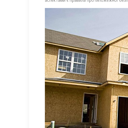
аспектами є правила протипожежної безпе