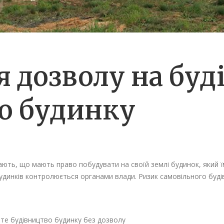
 дозволу на буд
о будинку
ють, що мають право побудувати на своїй землі будинок, який ї
динків контролюється органами влади. Ризик самовільного буді
ете будівництво будинку без дозволу