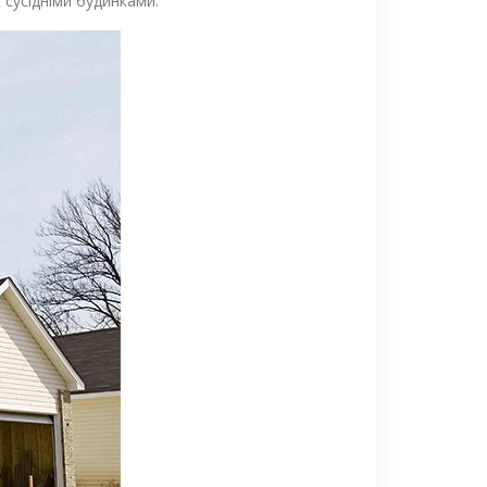
сусідніми будинками.