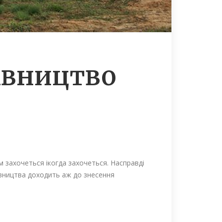
івництво
м захочеться ікогда захочеться. Насправді
вництва доходить аж до знесення