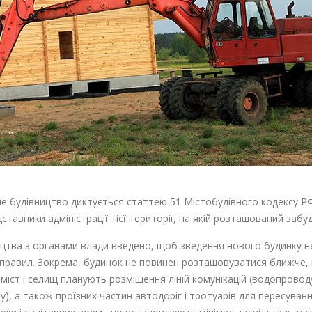
не будівництво диктується статтею 51 Містобудівного кодексу Р
тавники адміністрації тієї території, на якій розташований забу
цтва з органами влади введено, щоб зведення нового будинку н
их правил. Зокрема, будинок не повинен розташовуватися ближче,
 міст і селищ планують розміщення ліній комунікацій (водопроводу,
у), а також проїзних частин автодоріг і тротуарів для пересува