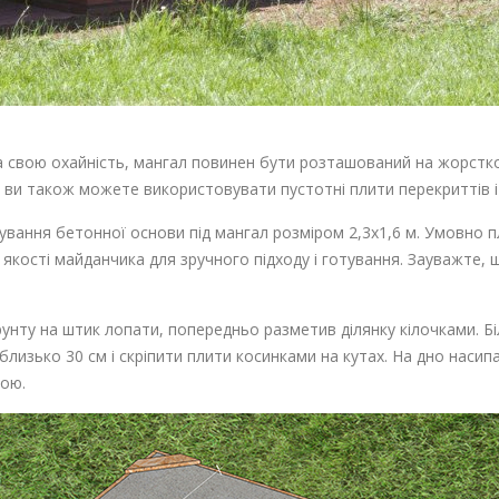
 свою охайність, мангал повинен бути розташований на жорстком
ви також можете використовувати пустотні плити перекриттів і і
ання бетонної основи під мангал розміром 2,3х1,6 м. Умовно пл
в якості майданчика для зручного підходу і готування. Зауважте
унту на штик лопати, попередньо разметив ділянку кілочками. Б
лизько 30 см і скріпити плити косинками на кутах. На дно насипа
дою.