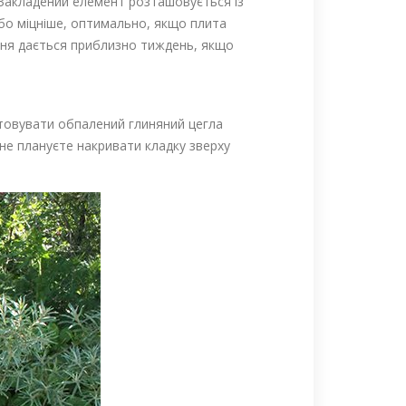
 Закладений елемент розташовується із
або міцніше, оптимально, якщо плита
ання дається приблизно тиждень, якщо
товувати обпалений глиняний цегла
не плануєте накривати кладку зверху