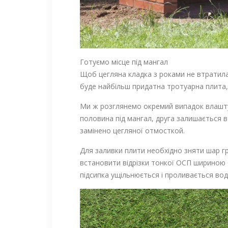
Готуємо місце під мангал
Щоб цегляна кладка з роками не втратила
буде найбільш придатна тротуарна плита, 
Ми ж розглянемо окремий випадок влаштув
половина під мангал, друга залишається 
замінено цегляної отмосткой.
Для заливки плити необхідно зняти шар гр
встановити відрізки тонкої ОСП шириною б
підсипка ущільнюється і проливається во