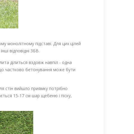
у монолітному підставі. Для цих цілей
нші відповідні ЗБВ.
ита ділиться вздовж навпіл - одна
, що частково бетонування може бути
іля стін вийшло приямку потрібно
ється 15-17 см шар щебеню і піску,