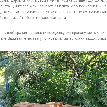
одним шаром сітки з прутом 8 мм і вічком не більше 120х120 мм.
а дистанційних пробках. Заливається плита бетоном марки В-15 
ту, тобто загальна висота стяжки становить 12-15 см. На висих
етон - укрийте його плівкою і шифером.
аменю, щоб правильно скласти порядовку. Ми пропонуємо викорис
 мм. Віддавайте перевагу полнотелим матеріалами, якщо тільки 