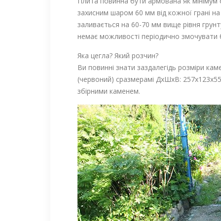
Плита повинна бути армована як мінімум 
захисним шаром 60 мм від кожної грані н
заливається на 60-70 мм вище рівня грун
немає можливості періодично змочувати б
Яка цегла? Який розчин?
Ви повинні знати заздалегідь розміри к
(червоний) сразмерамі ДхШхВ: 257х123х55
збірними каменем.