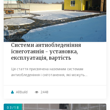
Системи антиобледеніння
існеготаянія - установка,
експлуатація, вартість
Ця стаття присвячена наземним системам
антиобледеніння і сніготанення, які можуть…
AllBuild
2448
03/18