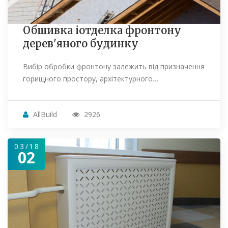
Обшивка іотделка фронтону
дерев'яного будинку
Вибір обробки фронтону залежить від призначення
горищного простору, архітектурного…
AllBuild
2926
03/18
02