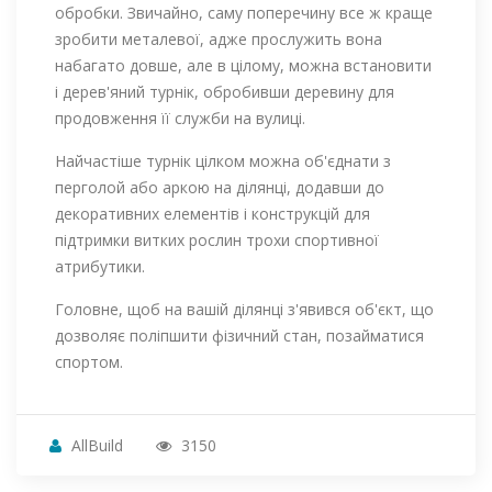
обробки. Звичайно, саму поперечину все ж краще
зробити металевої, адже прослужить вона
набагато довше, але в цілому, можна встановити
і дерев'яний турнік, обробивши деревину для
продовження її служби на вулиці.
Найчастіше турнік цілком можна об'єднати з
перголой або аркою на ділянці, додавши до
декоративних елементів і конструкцій для
підтримки витких рослин трохи спортивної
атрибутики.
Головне, щоб на вашій ділянці з'явився об'єкт, що
дозволяє поліпшити фізичний стан, позайматися
спортом.
AllBuild
3150