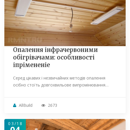
Опалення інфрачервоними
обігрівачами: особливості
іпрімененіе
Серед цікавих і незвичайних методів опалення
осібно стоїть довгохвильове випромінювання…
AllBuild
2673
03/18
04