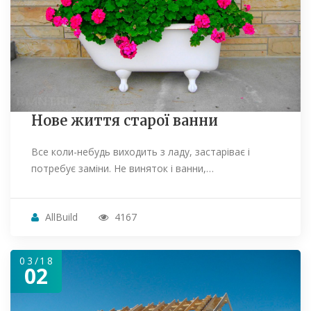
Нове життя старої ванни
Все коли-небудь виходить з ладу, застаріває і
потребує заміни. Не виняток і ванни,…
AllBuild
4167
03/18
02