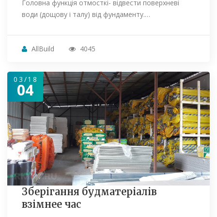
Головна функція отмосткі- відвести поверхневі
води (дощову і талу) від фундаменту.…
AllBuild
4045
03/18
04
Зберігання будматеріалів
взімнее час