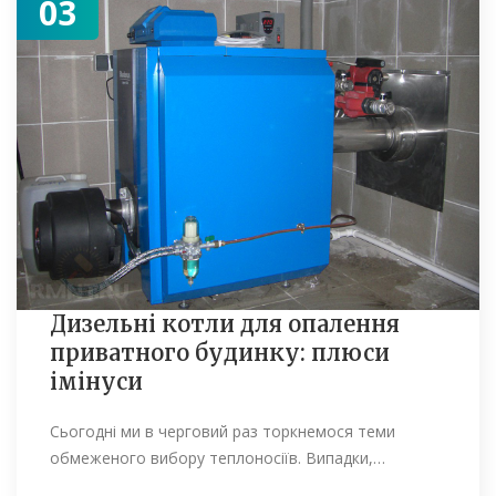
03
Дизельні котли для опалення
приватного будинку: плюси
імінуси
Сьогодні ми в черговий раз торкнемося теми
обмеженого вибору теплоносіїв. Випадки,…