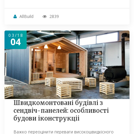
AllBuild
2839
03/18
04
Швидкомонтовані будівлі з
сендвіч-панелей: особливості
будови іконструкціі
Важко переоцінити переваги високошвидкісного