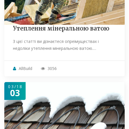
Утеплення мінеральною ватою
З цієї статті ви дізнаєтеся опреімуществах і
недоліки утеплення мінеральною ватою.…
AllBuild
3056
03/18
03