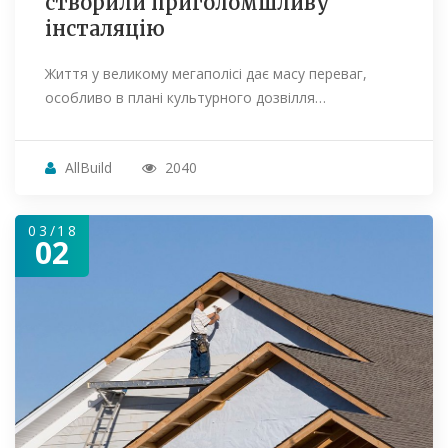
створили приголомшливу
інсталяцію
Життя у великому мегаполісі дає масу переваг,
особливо в плані культурного дозвілля…
AllBuild
2040
03/18
02