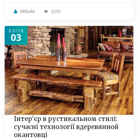
AllBuild
3235
03/18
03
Інтер'єр в рустикальном стилі:
сучасні технології вдеревянной
окантовці