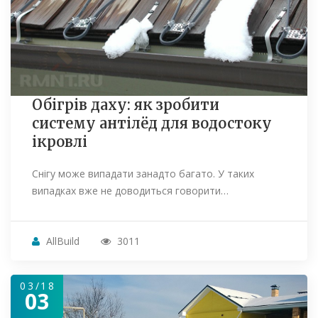
Обігрів даху: як зробити
систему антілёд для водостоку
ікровлі
Снігу може випадати занадто багато. У таких
випадках вже не доводиться говорити…
AllBuild
3011
03/18
03