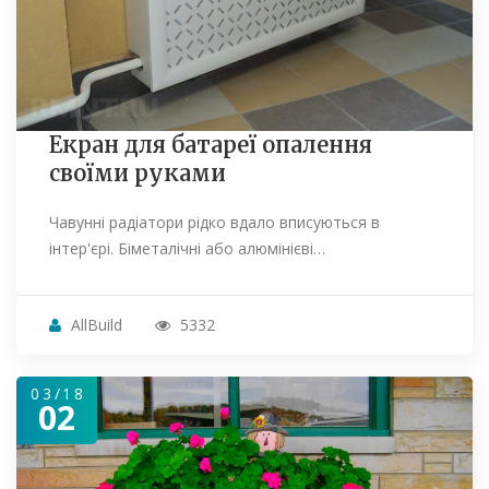
Екран для батареї опалення
своїми руками
Чавунні радіатори рідко вдало вписуються в
інтер'єрі. Біметалічні або алюмінієві…
AllBuild
5332
03/18
02