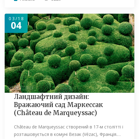
03/18
04
Ландшафтний дизайн:
Вражаючий сад Маркессак
(Château de Marqueyssac)
Château de Marqueyssac створений в 17-м столітті і
розташовується в комуні Везак (Vézac), Франція.…