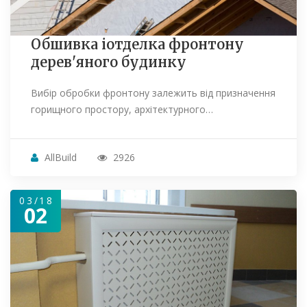
Обшивка іотделка фронтону
дерев'яного будинку
Вибір обробки фронтону залежить від призначення
горищного простору, архітектурного…
AllBuild
2926
03/18
02