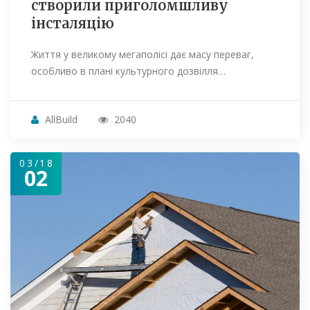
створили приголомшливу
інсталяцію
Життя у великому мегаполісі дає масу переваг,
особливо в плані культурного дозвілля…
AllBuild
2040
03/18
02