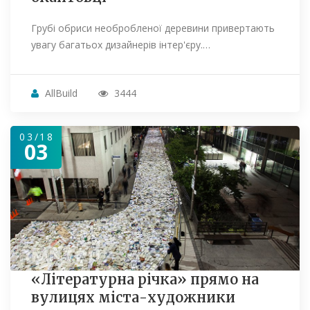
Грубі обриси необробленої деревини привертають
увагу багатьох дизайнерів інтер'єру.…
AllBuild
3444
03/18
03
«Літературна річка» прямо на
вулицях міста-художники