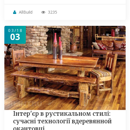
AllBuild
3235
03/18
03
Інтер'єр в рустикальном стилі:
сучасні технології вдеревянной
окантовці