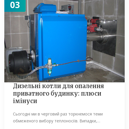
03
Дизельні котли для опалення
приватного будинку: плюси
імінуси
Сьогодні ми в черговий раз торкнемося теми
обмеженого вибору теплоносіїв. Випадки,…