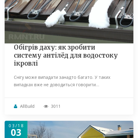
Обігрів даху: як зробити
систему антілёд для водостоку
ікровлі
Снігу може випадати занадто багато. У таких
випадках вже не доводиться говорити…
AllBuild
3011
03/18
03