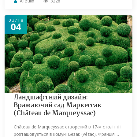
AllBuild
3228
03/18
04
Ландшафтний дизайн:
Вражаючий сад Маркессак
(Château de Marqueyssac)
Château de Marqueyssac створений в 17-м столітті і
розташовується в комуні Везак (Vézac), Франція.…