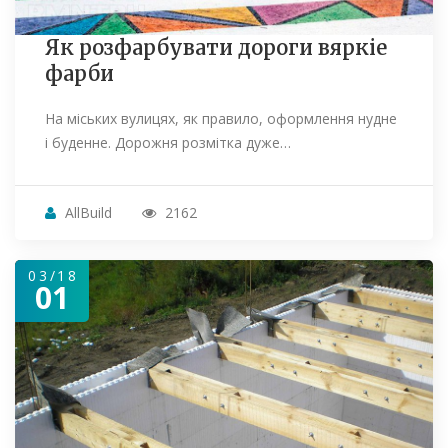
Як розфарбувати дороги вяркіе
фарби
На міських вулицях, як правило, оформлення нудне
і буденне. Дорожня розмітка дуже…
AllBuild
2162
03/18
01