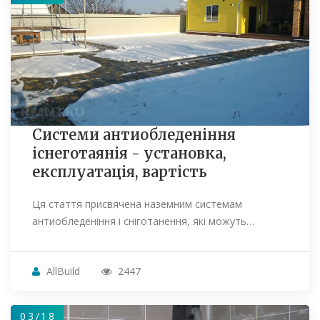
Системи антиобледеніння
існеготаянія - установка,
експлуатація, вартість
Ця стаття присвячена наземним системам
антиобледеніння і сніготанення, які можуть…
AllBuild
2447
03/18