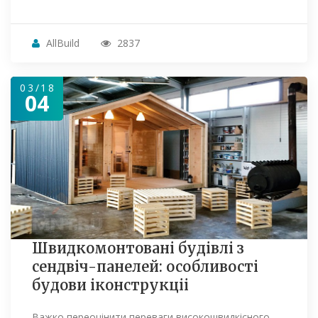
AllBuild
2837
03/18
04
Швидкомонтовані будівлі з
сендвіч-панелей: особливості
будови іконструкціі
Важко переоцінити переваги високошвидкісного