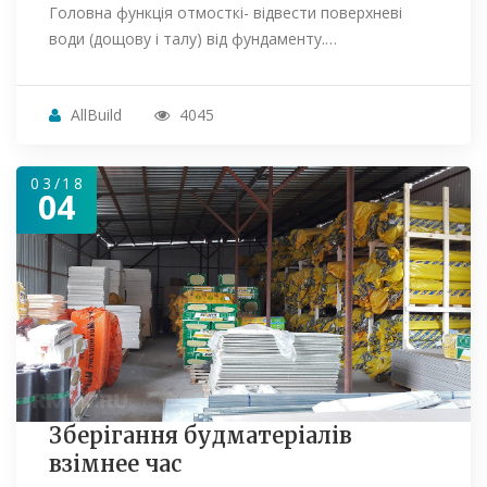
Головна функція отмосткі- відвести поверхневі
води (дощову і талу) від фундаменту.…
AllBuild
4045
03/18
04
Зберігання будматеріалів
взімнее час