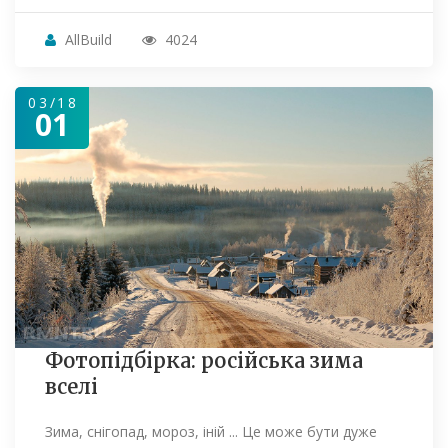
AllBuild
4024
03/18
01
Фотопідбірка: російська зима
вселі
Зима, снігопад, мороз, іній ... Це може бути дуже