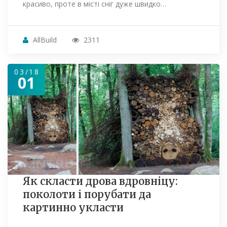
красиво, проте в місті сніг дуже швидко…
AllBuild
2311
03/18
01
Як скласти дрова вдровніцу:
поколоти і порубати да
картинно укласти