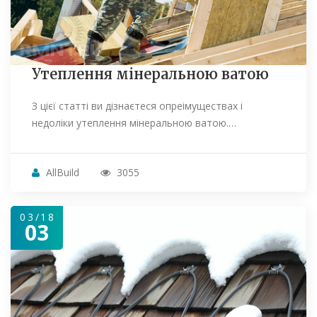
Утеплення мінеральною ватою
З цієї статті ви дізнаєтеся опреімуществах і
недоліки утеплення мінеральною ватою.…
AllBuild
3055
03/18
03