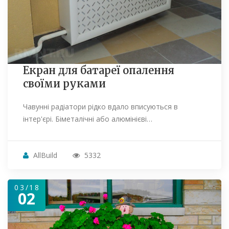
Екран для батареї опалення
своїми руками
Чавунні радіатори рідко вдало вписуються в
інтер'єрі. Біметалічні або алюмінієві…
AllBuild
5332
03/18
02