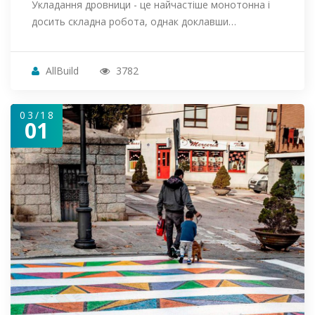
Укладання дровници - це найчастіше монотонна і
досить складна робота, однак доклавши…
AllBuild
3782
03/18
01