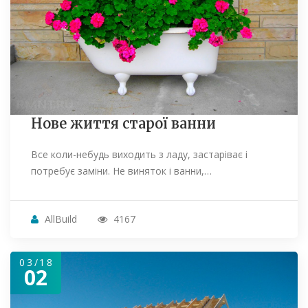
Нове життя старої ванни
Все коли-небудь виходить з ладу, застаріває і
потребує заміни. Не виняток і ванни,…
AllBuild
4167
03/18
02