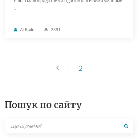
більш малопридатними гідрогеологічними умовами.
…
AllBuild
2891
2
1
Пошук по сайту
Search
for: