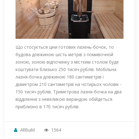
Що стосується ціни готових лазень-бочок, то
будова довжиною шість метрів з помивочной
зоною, зоною відпочинку з містким столом буде
коштувати близько 250 тисяч рублів. Мобільна
лазня-бочка довжиною 180 сантиметрів і
діаметром 210 сантиметрів на чотирьох чоловік -
150 тисяч рублів. Триметрова лазня-бочка на два
відділення з невеликою верандою обійдеться
приблизно в 170 тисяч рублів.
AllBuild
1564