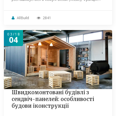
AllBuild
2841
03/18
04
Швидкомонтовані будівлі з
сендвіч-панелей: особливості
будови іконструкціі