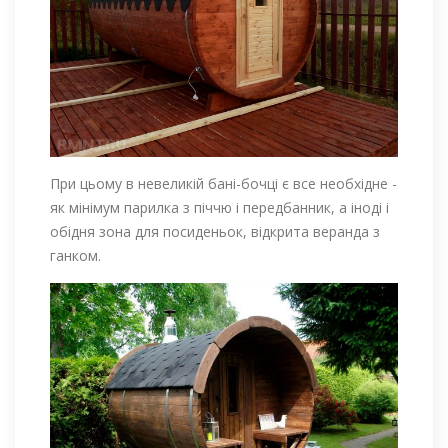
При цьому в невеликій бані-бочці є все необхідне -
як мінімум парилка з піччю і передбанник, а іноді і
обідня зона для посиденьок, відкрита веранда з
ганком.