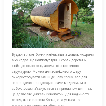
Будують лазні-бочки найчастіше з дощок модрини
або кедра. Це найпопулярніші сорти деревини,
стійкі до вологості, ароматні, з красивою
структурою. Можна для зовнішнього шару
використовувати більш дешеву сосну, але для
парної ідеально підходить саме модрина. Між
собою дошки з'єднуються за принципом шип-паз,
це дозволяє уникати конопатки. Для надійності
лазня, як і справжня бочка, стягується по
діаметру металевими обручами.