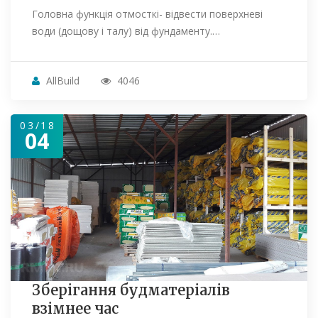
Головна функція отмосткі- відвести поверхневі
води (дощову і талу) від фундаменту.…
AllBuild
4046
03/18
04
Зберігання будматеріалів
взімнее час