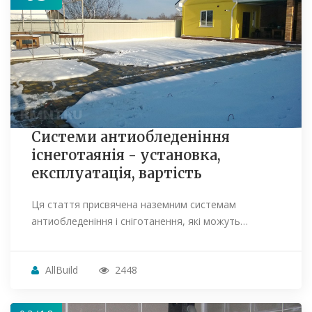
Системи антиобледеніння
існеготаянія - установка,
експлуатація, вартість
Ця стаття присвячена наземним системам
антиобледеніння і сніготанення, які можуть…
AllBuild
2448