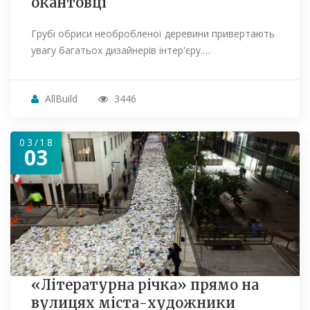
окантовці
Грубі обриси необробленої деревини привертають
увагу багатьох дизайнерів інтер'єру.…
AllBuild
3446
03/18
03
«Літературна річка» прямо на
вулицях міста-художники