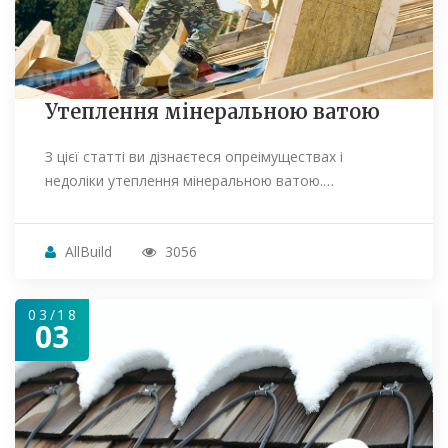
Утеплення мінеральною ватою
З цієї статті ви дізнаєтеся опреімуществах і
недоліки утеплення мінеральною ватою.…
AllBuild
3056
03/18
03