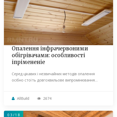
Опалення інфрачервоними
обігрівачами: особливості
іпрімененіе
Серед цікавих і незвичайних методів опалення
осібно стоїть довгохвильове випромінювання…
AllBuild
2674
03/18