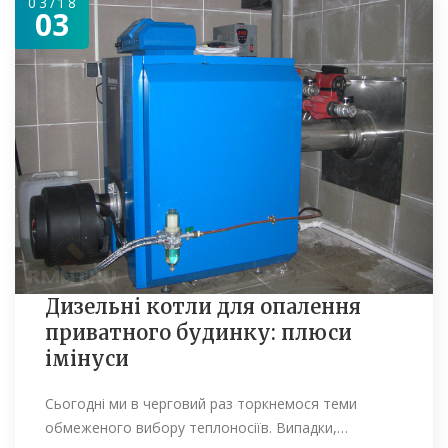
03/18
03
Дизельні котли для опалення
приватного будинку: плюси
імінуси
Сьогодні ми в черговий раз торкнемося теми
обмеженого вибору теплоносіїв. Випадки,…