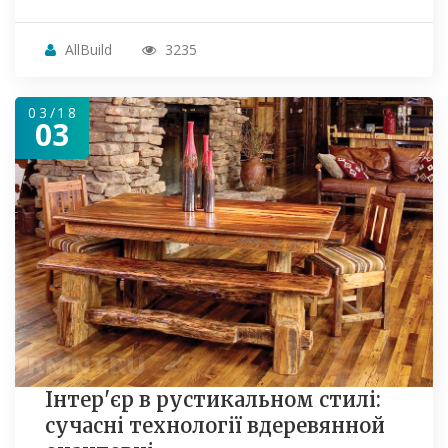
AllBuild
3235
03/18
03
Інтер'єр в рустикальном стилі:
сучасні технології вдеревянной