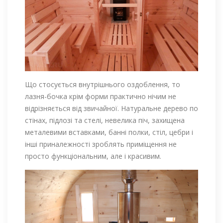
Що стосується внутрішнього оздоблення, то
лазня-бочка крім форми практично нічим не
відрізняється від звичайної. Натуральне дерево по
стінах, підлозі та стелі, невелика піч, захищена
металевими вставками, банні полки, стіл, цебри і
інші приналежності зроблять приміщення не
просто функціональним, але і красивим.