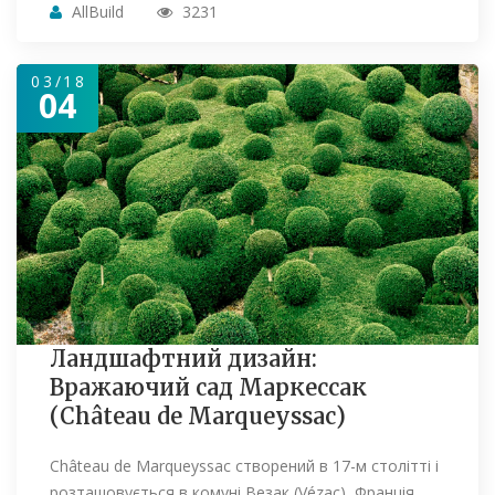
AllBuild
3231
03/18
04
Ландшафтний дизайн:
Вражаючий сад Маркессак
(Château de Marqueyssac)
Château de Marqueyssac створений в 17-м столітті і
розташовується в комуні Везак (Vézac), Франція.…