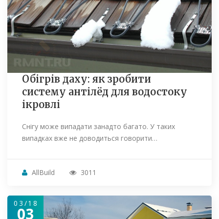
Обігрів даху: як зробити
систему антілёд для водостоку
ікровлі
Снігу може випадати занадто багато. У таких
випадках вже не доводиться говорити…
AllBuild
3011
03/18
03