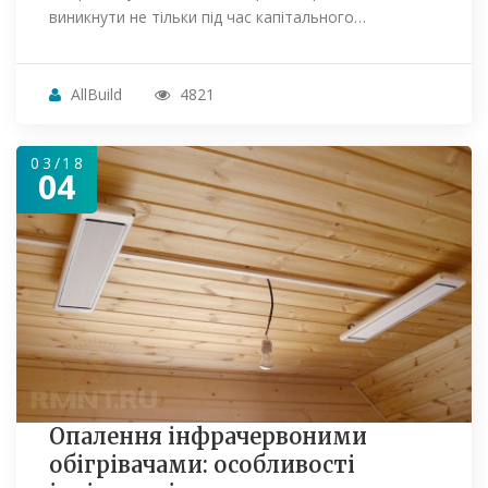
виникнути не тільки під час капітального…
AllBuild
4821
03/18
04
Опалення інфрачервоними
обігрівачами: особливості