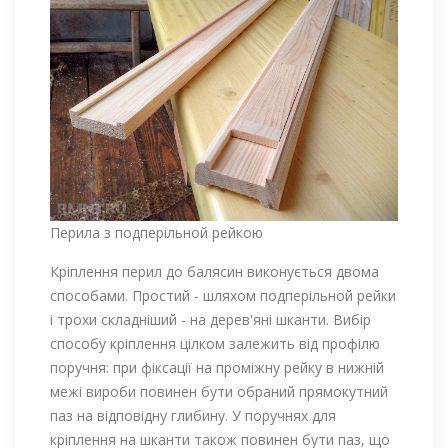
Перила з подперільной рейкою
Кріплення перил до балясин виконується двома
способами. Простий - шляхом подперільной рейки
і трохи складніший - на дерев'яні шканти. Вибір
способу кріплення цілком залежить від профілю
поручня: при фіксації на проміжну рейку в нижній
межі вироби повинен бути обраний прямокутний
паз на відповідну глибину. У поручнях для
кріплення на шканти також повинен бути паз, що