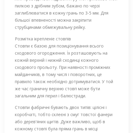
пилкою з дрібним зубом, бажано по черзі
заглиблюватися в кожну грань по 3-5 мм. Для
більшої впевненості можна закріпити
струбцинами обмежувальну рейку.
Розмітка ікрепленіе стовпів
Стовпи є базою для позиціонування всього
сходового огородження. Їх розташовують на
кожній верхній і нижній сходинці кожного
сходового прольоту. При наявності проміжних
майданчиків, в тому числі і поворотних, це
правило також необхідно дотримуватися. У той
же час граничну верхню стовп може бути
загальним для перил і балюстради.
Стовпи фабричні бувають двох типів: цілісні і
коробчаті, тобто склеєні з смуг товстої фанери
або дерев'яних щитів. Дуже важливо, щоб в
кожному стовпі була пряма грань в місці