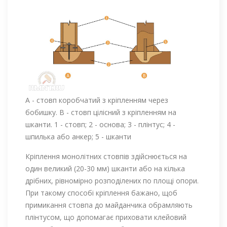
А - стовп коробчатий з кріпленням через
бобишку. В - стовп цілісний з кріпленням на
шканти. 1 - стовп; 2 - основа; 3 - плінтус; 4 -
шпилька або анкер; 5 - шканти
Кріплення монолітних стовпів здійснюється на
один великий (20-30 мм) шканти або на кілька
дрібних, рівномірно розподілених по площі опори.
При такому способі кріплення бажано, щоб
примикання стовпа до майданчика обрамляють
плінтусом, що допомагає приховати клейовий