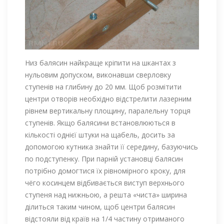
Низ балясин найкраще кріпити на шкантах з
нульовим допуском, виконавши сверловку
ступенів на глибину до 20 мм. Щоб розмітити
центри отворів необхідно відстрелити лазерним
рівнем вертикальну площину, паралельну торця
ступенів. Якщо балясини встановлюються в
кількості однієї штуки на щабель, досить за
допомогою кутника знайти її середину, базуючись
по подступенку. При парній установці балясин
потрібно домогтися їх рівномірного кроку, для
чёго косинцем відбивається виступ верхнього
ступеня над нижньою, а решта «чиста» ширина
ділиться таким чином, щоб центри балясин
відстояли від країв на 1/4 частину отриманого