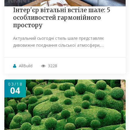
Інтер'єр вітальні встіле шале: 5
особливостей гармонійного
простору
Актуальний сьогодні стиль шале представляє
дивовижне поєднання сільської атмосфери,…
AllBuild
3228
03/18
04