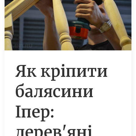
Як кріпити
балясини
Іпер:
дерев'яні