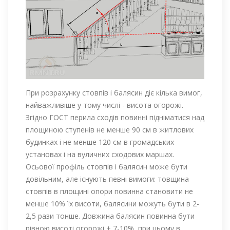
При розрахунку стовпів і балясин діє кілька вимог,
найважливіше у тому числі - висота огорожi.
Згідно ГОСТ перила сходів повинні підніматися над
площиною ступенів не менше 90 см в житлових
будинках і не менше 120 см в громадських
установах і на вуличних сходових маршах.
Осьової профіль стовпів і балясин може бути
довільним, але існують певні вимоги: товщина
стовпів в площині опори повинна становити не
менше 10% їх висоти, балясини можуть бути в 2-
2,5 рази тонше. Довжина балясин повинна бути
рівною висоті огорожі + 7-10%, при цьому в