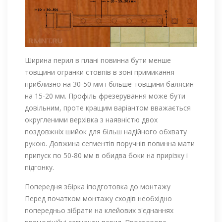
Ширина перил в плані повинна бути менше
товщини огранки стовпів в зоні примикання
приблизно на 30-50 мм і більше товщини балясин
на 15-20 мм. Профіль фрезерування може бути
довільним, проте кращим варіантом вважається
округленими верхівка з наявністю двох
поздовжніх шийок для більш надійного обхвату
рукою. Довжина сегментів поручнів повинна мати
припуск по 50-80 мм в обидва боки на прирізку і
підгонку.
Попередня збірка іподготовка до монтажу
Перед початком монтажу сходів необхідно
попередньо зібрати на клейових з'єднаннях