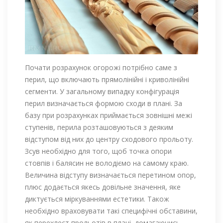
Почати розрахунок огорожі потрібно саме з
перил, що включають прямолінійні і криволінійні
сегменти. У загальному випадку конфігурація
перил визначається формою сходи в плані. За
базу при розрахунках приймається зовнішні межі
ступенів, перила розташовуються з деяким
відступом від них до центру сходового прольоту.
Зсув необхідно для того, щоб точка опори
стовпів і балясин не володіємо на самому краю.
Величина відступу визначається перетином опор,
плюс додається якесь довільне значення, яке
диктується міркуваннями естетики. Також
необхідно враховувати такі специфічні обставини,
як перехлест прольотів в плані, домагаючись