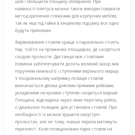
шов і збільшити площину обпирання. При
наявності плінтуса можна також використовувати
метод кріплення стяжками для корпусних меблів,
так як ніші під гайки в кінцевому підсумку все одно
будуть приховані.
Вирівнювання стовпів краще з паралельно стоять
пар, тобто на проміжних площадках, де сходяться
сходові прольоти. Дистанція між стовпами
повинна забезпечувати досить великий зазор між
поручнем нижнього і ступенями верхнього маршу.
У поздовжньому напрямку позиція стовпів
визначається двома довгими прямими рейками,
укладеними на кромки ступенів сходяться маршів.
Площина, відкладена через лінію перетину рейок,
є ідеальною позицією для установки стовпів. При
необхідності їх можна зрушити назустріч
прольотах, але не тому, інакше перила матимуть
перехлест. Коли позиціоновані парні стовпи на