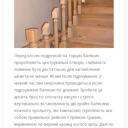
Перед косою подрезкой на торцях балясин
проробляють центрувальні отвори, глибина їх
повинна бути достатньою для заглиблення
шканта не менше 40 мм після підрізування. У
нижній частині сверловка проводиться після
підрізування балясин по довжині. Зробити це
досить просто: спочатку насухо і строго
вертикально встановлюють дві крайні балясини
кожного прольоту, які тимчасово скріплюють між
собою правильної рейкою з прямою гранню,
вирівняною по верхній кромці косого зрізу. Далі по