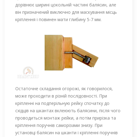
дорівнює ширині цокольній частині балясин, але
він призначений виключно для маскування місць
кріплення і повинен мати глибину 5-7 мм.
Остаточне складання огорожі, як говорилося,
може проходити в різній послідовності. При
кріпленні на подперільную рейку спочатку до
східців на шкантах вклеюють балясини, після чого
проводиться монтаж рейки, а потім прирізка та
кріплення поручнів саморізами знизу. При
установці балясин на шканти і кріпленні поручнів