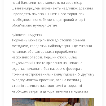
черзі балясини приставляють на своє місце,
штангенциркулем визначають надлишок довжини
і проводять прирізання нижнього торця, при
необхідності поглиблюючи центровий отвір і
обов'язково нумеруя деталі.
кріплення поручнів
Поручень може кріпитися до стовпів різними
методами, серед яких найпопулярніші це фіксація
на шипах або саморезах з пророблення
наскрізних отворів. Перший спосіб більш
трудомісткий і часто кріплення на шипах не
вдається виконати без пазового фрезера з
точним настроюванням нахилу підошви. У другому
випадку монтаж простіше, але на потилиці
стовпів залишаються монтажні отвори, які
необхідно закрити декоративними заглушками.