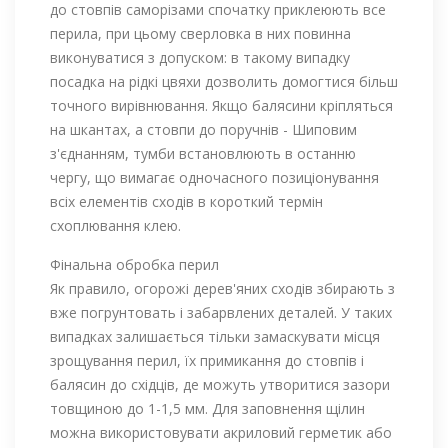
до стовпів саморізами спочатку приклеюють все
перила, при цьому сверловка в них повинна
виконуватися з допуском: в такому випадку
посадка на рідкі цвяхи дозволить домогтися більш
точного вирівнювання. Якщо балясини кріпляться
на шкантах, а стовпи до поручнів - Шиповим
з'єднанням, тумби встановлюють в останню
чергу, що вимагає одночасного позиціонування
всіх елементів сходів в короткий термін
схоплювання клею.
Фінальна обробка перил
Як правило, огорожі дерев'яних сходів збирають з
вже погрунтовать і забарвлених деталей. У таких
випадках залишається тільки замаскувати місця
зрощування перил, їх примикання до стовпів і
балясин до східців, де можуть утворитися зазори
товщиною до 1-1,5 мм. Для заповнення щілин
можна використовувати акриловий герметик або