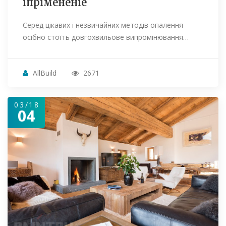
іпрімененіе
Серед цікавих і незвичайних методів опалення
осібно стоїть довгохвильове випромінювання…
AllBuild
2671
03/18
04