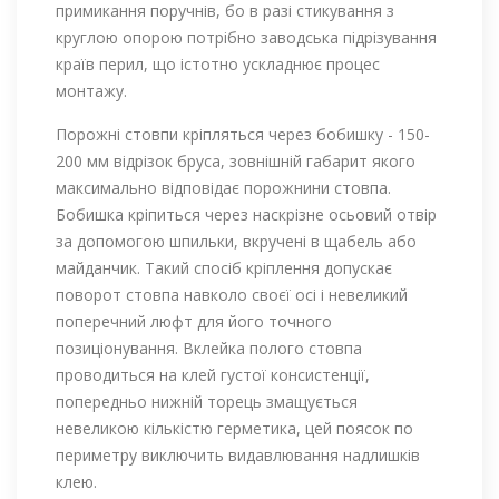
примикання поручнів, бо в разі стикування з
круглою опорою потрібно заводська підрізування
країв перил, що істотно ускладнює процес
монтажу.
Порожні стовпи кріпляться через бобишку - 150-
200 мм відрізок бруса, зовнішній габарит якого
максимально відповідає порожнини стовпа.
Бобишка кріпиться через наскрізне осьовий отвір
за допомогою шпильки, вкручені в щабель або
майданчик. Такий спосіб кріплення допускає
поворот стовпа навколо своєї осі і невеликий
поперечний люфт для його точного
позиціонування. Вклейка полого стовпа
проводиться на клей густої консистенції,
попередньо нижній торець змащується
невеликою кількістю герметика, цей поясок по
периметру виключить видавлювання надлишків
клею.