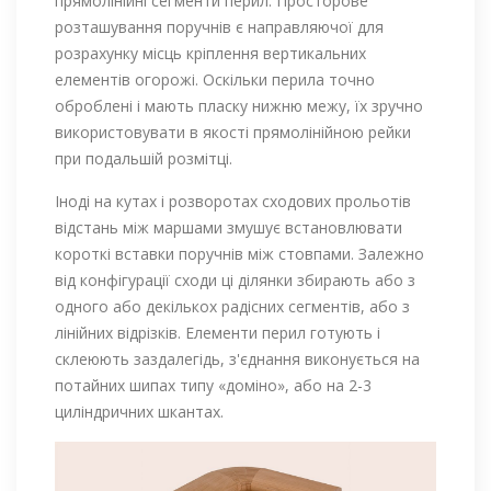
прямолінійні сегменти перил. Просторове
розташування поручнів є направляючої для
розрахунку місць кріплення вертикальних
елементів огорожі. Оскільки перила точно
оброблені і мають пласку нижню межу, їх зручно
використовувати в якості прямолінійною рейки
при подальшій розмітці.
Іноді на кутах і розворотах сходових прольотів
відстань між маршами змушує встановлювати
короткі вставки поручнів між стовпами. Залежно
від конфігурації сходи ці ділянки збирають або з
одного або декількох радісних сегментів, або з
лінійних відрізків. Елементи перил готують і
склеюють заздалегідь, з'єднання виконується на
потайних шипах типу «доміно», або на 2-3
циліндричних шкантах.