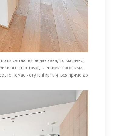
 потік світла, виглядає занадто масивно,
бити все конструкції легкими, простими,
росто немає - ступені кріпляться прямо до