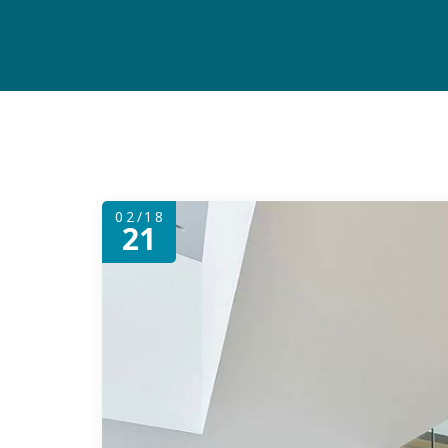
02/18
21