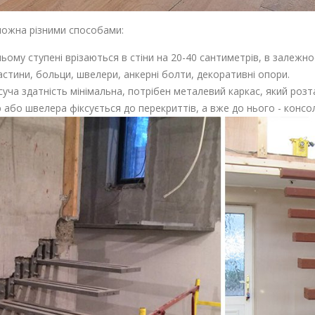
 можна різними способами:
ьому ступені врізаються в стіни на 20-40 сантиметрів, в залежнос
астини, больци, швелери, анкерні болти, декоративні опори.
есуча здатність мінімальна, потрібен металевий каркас, який роз
або швелера фіксується до перекриттів, а вже до нього - консол