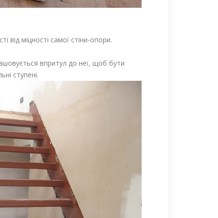
ті від міцності самої стіни-опори.
ташовується впритул до неї, щоб бути
ьні ступені.