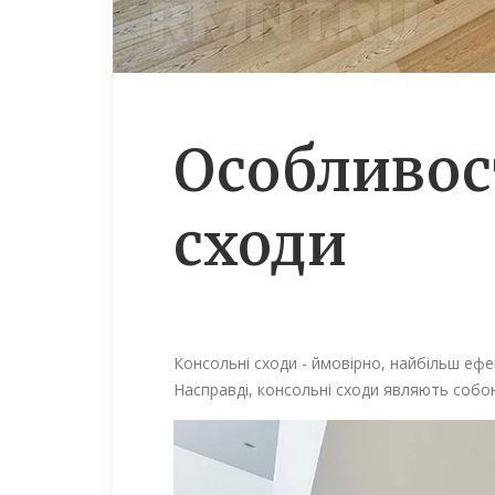
Особливост
сходи
Консольні сходи - ймовірно, найбільш ефект
Насправді, консольні сходи являють собою