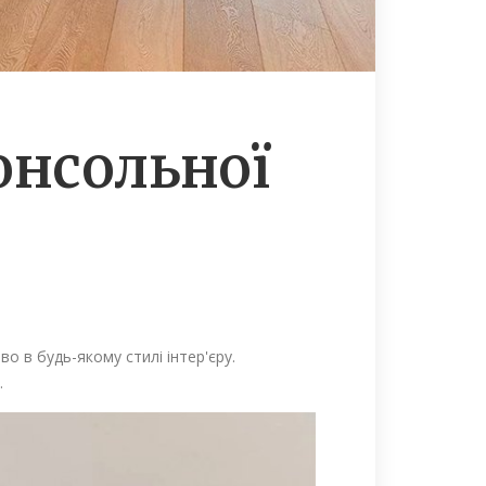
онсольної
во в будь-якому стилі інтер'єру.
.