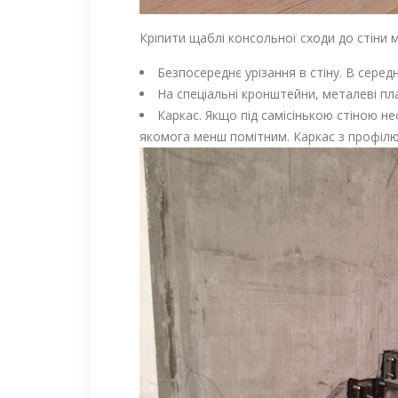
Кріпити щаблі консольної сходи до стіни
Безпосереднє урізання в стіну. В середн
На спеціальні кронштейни, металеві пл
Каркас. Якщо під самісінькою стіною н
якомога менш помітним. Каркас з профілю 