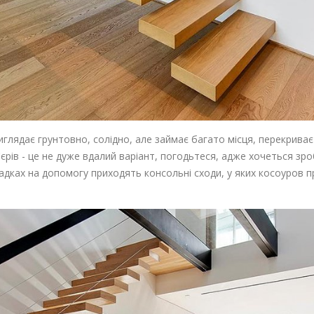
иглядає грунтовно, солідно, але займає багато місця, перекриває
єрів - це не дуже вдалий варіант, погодьтеся, адже хочеться зро
дках на допомогу приходять консольні сходи, у яких косоуров п