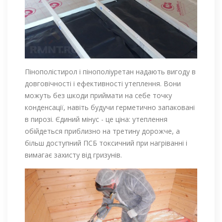
Пінополістирол і пінополіуретан надають вигоду в
довговічності і ефективності утеплення. Вони
можуть без шкоди приймати на себе точку
конденсації, навіть будучи герметично запаковані
в пирозі. Єдиний мінус - це ціна: утеплення
обійдеться приблизно на третину дорожче, а
більш доступний ПСБ токсичний при нагріванні і
вимагає захисту від гризунів.