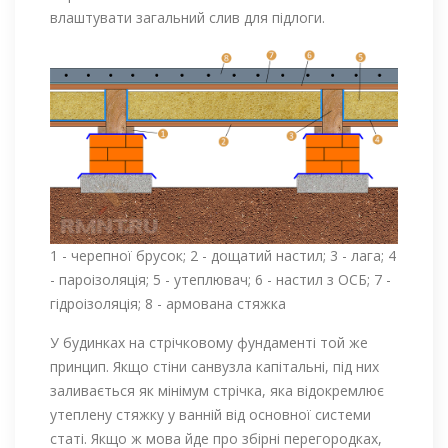
влаштувати загальний слив для підлоги.
1 - черепної брусок; 2 - дощатий настил; 3 - лага; 4
- пароізоляція; 5 - утеплювач; 6 - настил з ОСБ; 7 -
гідроізоляція; 8 - армована стяжка
У будинках на стрічковому фундаменті той же
принцип. Якщо стіни санвузла капітальні, під них
заливається як мінімум стрічка, яка відокремлює
утеплену стяжку у ванній від основної системи
статі. Якщо ж мова йде про збірні перегородках,