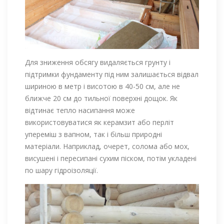
Для зниження обсягу видаляється грунту і
підтримки фундаменту під ним залишається відвал
шириною в метр і висотою в 40-50 см, але не
ближче 20 см до тильної поверхні дощок. Як
відтинає тепло насипання може
використовуватися як керамзит або перліт
упереміш з вапном, так і більш природні
матеріали. Наприклад, очерет, солома або мох,
висушені і пересипані сухим піском, потім укладені
по шару гідроізоляції.