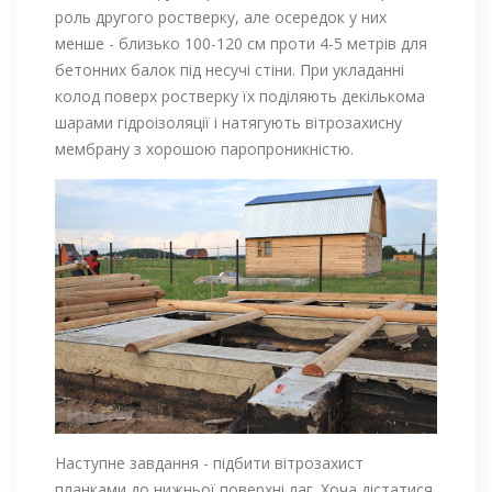
роль другого ростверку, але осередок у них
менше - близько 100-120 см проти 4-5 метрів для
бетонних балок під несучі стіни. При укладанні
колод поверх ростверку їх поділяють декількома
шарами гідроізоляції і натягують вітрозахисну
мембрану з хорошою паропроникністю.
Наступне завдання - підбити вітрозахист
планками до нижньої поверхні лаг. Хоча дістатися