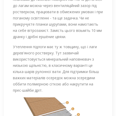
до лагам можна через вентиляційний зазор під
ростверком, працювати в обмежених умовах і при
поганому освітленні - та ще задачка. Чи не
прикручуєте планки шурупами, вони намотають
на себе вітрозахист. Замість цього візьміть 10 мм
дранку і дрібні ершёние цвяхи.
Утеплення підлоги має ту ж товщину, що і лаги
дерев'яного ростверку. Тут зазвичай
використовується мінеральний наповнювач з
низькою щільністю, в класичному варіанті це
кілька шарів рулонної вати. Для підтримки більш
важких матеріалів осередок можна зсередини
оббити полімерною сіткою або накрутити на
прес-шайби дріт.