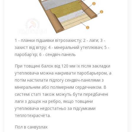
1 - планки підшивки вітрозахисту; 2 - лаги; 3 -
захист від вітру; 4 - мінеральний утеплювач; 5 -
паробар'єр; 6 - сендвіч-панель
При товщині балок від 120 мм їх після закладки
утеплювача можна накривати паробарьером, а
потім настилати підлогу сендвіч-панелями з
мінеральним або полімерним сердечником. В
системі статі також можуть бути передбачені
лаги з дощок на ребро, якщо товщини
утеплювача недостатньо за підсумками
теплотехрасчёта.
Пол в санвузлах