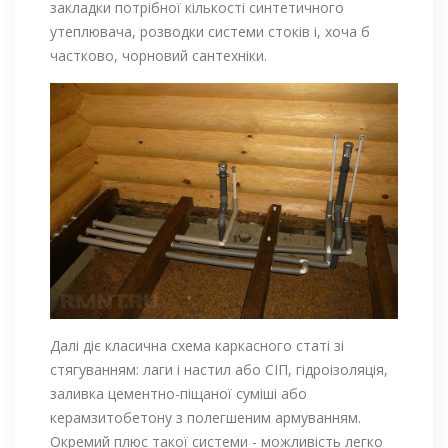
закладки потрібної кількості синтетичного
утеплювача, розводки системи стоків і, хоча б
частково, чорновий сантехніки.
Далі діє класична схема каркасного статі зі
стягуванням: лаги і настил або СІП, гідроізоляція,
заливка цементно-піщаної суміші або
керамзитобетону з полегшеним армуванням.
Окремий плюс такої системи - можливість легко