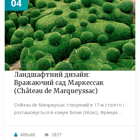
04
Ландшафтний дизайн:
Вражаючий сад Маркессак
(Château de Marqueyssac)
Château de Marqueyssac створений в 17-м столітті і
розташовується в комуні Везак (Vézac), Франція.…
AllBuild
2837