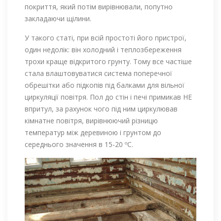
покриття, який потім вирівнювали, попутно
закладаючи щілини.
У такого статі, при всій простоті його пристрої,
один недолік: він холодний і теплозбереження
трохи краще відкритого грунту. Тому все частіше
стала влаштовуватися система поперечної
обрешітки або підкопів під балками для вільної
циркуляції повітря. Пол до стін і печі примикав НЕ
впритул, за рахунок чого під ним циркулював
кімнатне повітря, вирівнюючий різницю
температур між деревиною і грунтом до
середнього значення в 15-20 ºС.