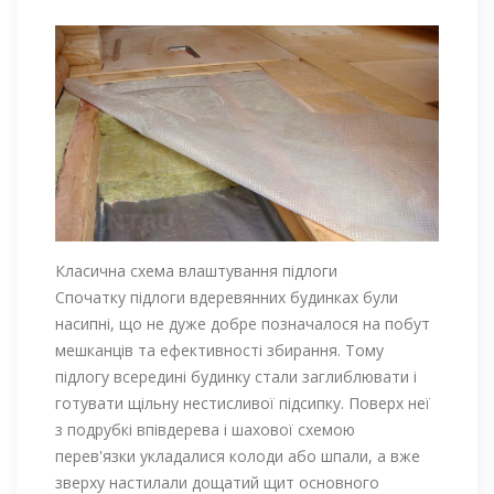
Класична схема влаштування підлоги
Спочатку підлоги вдеревянних будинках були
насипні, що не дуже добре позначалося на побут
мешканців та ефективності збирання. Тому
підлогу всередині будинку стали заглиблювати і
готувати щільну нестисливої ​​підсипку. Поверх неї
з подрубкі впівдерева і шахової схемою
перев'язки укладалися колоди або шпали, а вже
зверху настилали дощатий щит основного