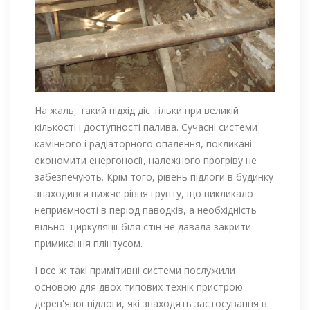
На жаль, такий підхід діє тільки при великій
кількості і доступності палива. Сучасні системи
камінного і радіаторного опалення, покликані
економити енергоносії, належного прогріву не
забезпечують. Крім того, рівень підлоги в будинку
знаходився нижче рівня грунту, що викликало
неприємності в період паводків, а необхідність
вільної циркуляції біля стін не давала закрити
примикання плінтусом.
І все ж такі примітивні системи послужили
основою для двох типових технік пристрою
дерев'яної підлоги, які знаходять застосування в