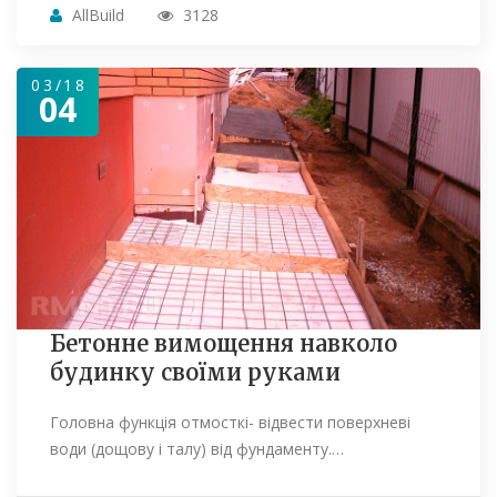
AllBuild
3128
03/18
04
Бетонне вимощення навколо
будинку своїми руками
Головна функція отмосткі- відвести поверхневі
води (дощову і талу) від фундаменту.…