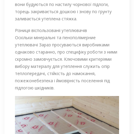
вони будуються по настилу чорнової підлоги,
торець закривається дошкою і знову по грунту
заливається утеплена стяжка.
Різниця віспользованіі утеплювачів
Оскільки мінеральні та пенополімерние
утеплювачі Зараз просуваються виробниками
однаково старанно, про специфіку роботи з ними
скромно замовчується. Ключовими критеріями
вибору матеріалу для утеплення служить опір
теплопередачі, стійкість до намокання,
пожежонебезпека і ймовірність поселення під
підлогою шкідників.