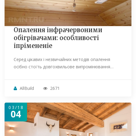
Опалення інфрачервоними
обігрівачами: особливості
іпрімененіе
Серед цікавих і незвичайних методів опалення
осібно стоїть довгохвильове випромінювання…
AllBuild
2671
03/18
04