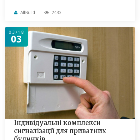
AllBuild
2433
03/18
03
Індивідуальні комплекси
сигналізації для приватних
будинків