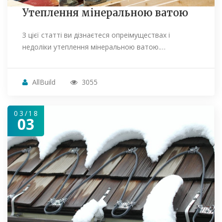
Утеплення мінеральною ватою
З цієї статті ви дізнаєтеся опреімуществах і
недоліки утеплення мінеральною ватою.…
AllBuild
3055
03/18
03