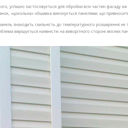
ого, успішно застосовується для обробки всіх частин фасаду аж 
планок, «цокольна» обшивка виконується панелями, що привносит
панель знаходить схильність до температурного розширення не ті
лема вирішується наявністю на виворітного стороні якісних пане