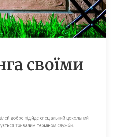
га своїми
ілей добре підійде спеціальний цокольний
зується тривалим терміном служби.