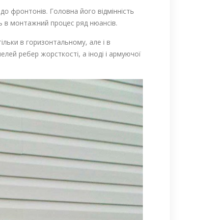
до фронтонів. Головна його відмінність
ь в монтажний процес ряд нюансів.
льки в горизонтальному, але і в
лей ребер жорсткості, а іноді і армуючої