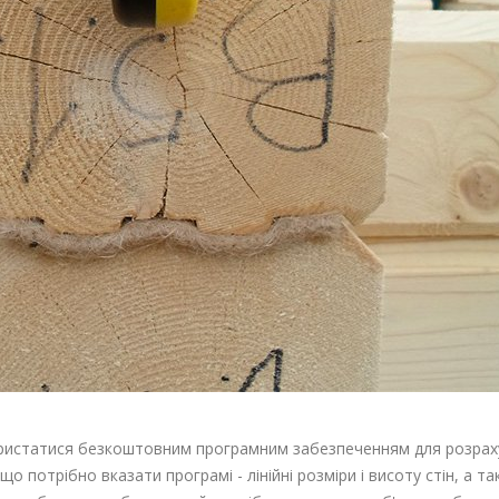
ристатися безкоштовним програмним забезпеченням для розрахун
 що потрібно вказати програмі - лінійні розміри і висоту стін, а