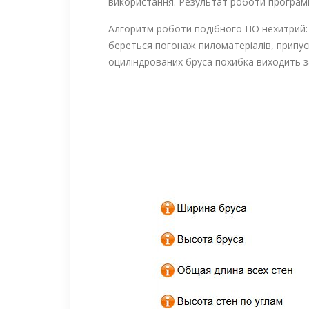
використання. Результат роботи програми
Алгоритм роботи подібного ПО нехитрий: 
береться погонаж пиломатеріалів, припуски
оциліндрованих бруса похибка виходить за