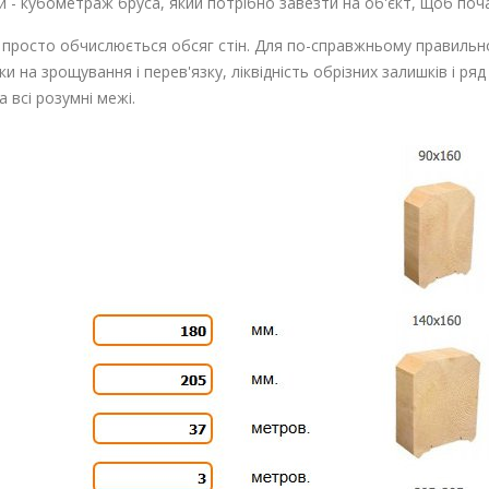
 - кубометраж бруса, який потрібно завезти на об'єкт, щоб поч
просто обчислюється обсяг стін. Для по-справжньому правильно
 на зрощування і перев'язку, ліквідність обрізних залишків і ряд 
 всі розумні межі.