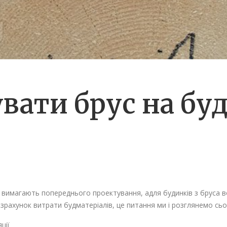
увати брус на бу
в вимагають попереднього проектування, адля будинків з бруса в
озрахунок витрати будматеріалів, це питання ми і розглянемо сьо
ції