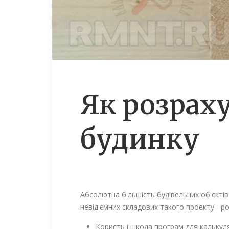
Як розрах
будинку
Абсолютна більшість будівельних об'єкті
невід'ємних складових такого проекту - р
Користь і шкода програм для калькуля