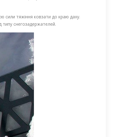
ією сили тяжіння ковзати до краю даху.
ід типу снегозадержателей.