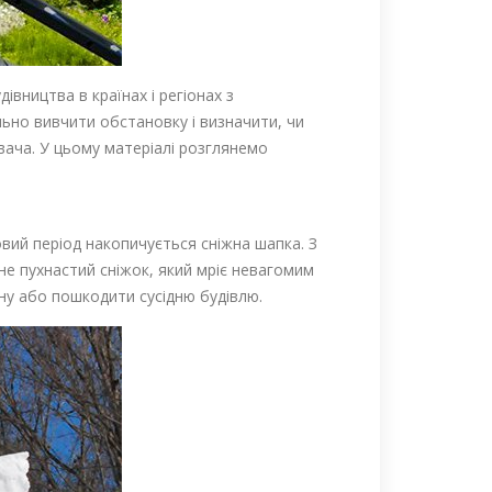
івництва в країнах і регіонах з
ьно вивчити обстановку і визначити, чи
увача. У цьому матеріалі розглянемо
овий період накопичується сніжна шапка. З
не пухнастий сніжок, який мріє невагомим
ину або пошкодити сусідню будівлю.