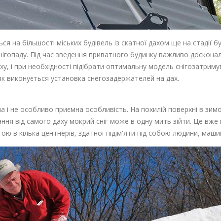
я на більшості міських будівель із скатної дахом ще на стадії буд
ігопаду. Під час зведення приватного будинку важливо досконал
 даху, і при необхідності підібрати оптимальну модель снігозатрим
 як виконується установка снегозадержателей на дах.
а і не особливо приємна особливість. На похилій поверхні в зим
ння від самого даху мокрий сніг може в одну мить зійти. Це вже 
гою в кілька центнерів, здатної підім'яти під собою людини, маш