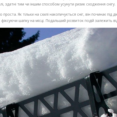
лі, здатні тим чи іншим способом усунути ризик сходження снігу.
 проста. Як тільки на схилі накопичується сніг, він починає під д
 фіксуючи шапку на місці. Подальший розвиток подій залежить в