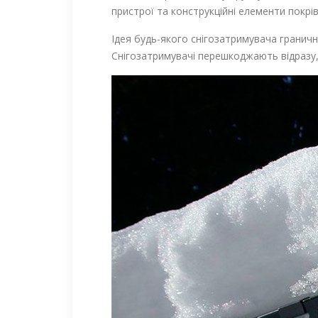
пристрої та конструкційні елементи покрів
Ідея будь-якого снігозатримувача гранично
Снігозатримувачі перешкоджають відразу,