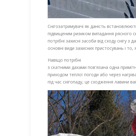
Снігозатримувачі як даність встановлюютьс
підвищеним ризиком випадання рясного сн
потрібні захисні засоби від сходу снігу з
основні види захисних пристосувань і то,
Навіщо потрібні
з скатними дахами пов'язана одна примітн
приходом теплої погоди або через нагріва
під час снігопаду, це сходження лавини ва