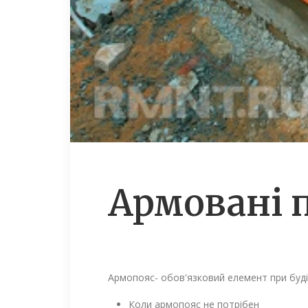
Армовані п
Армопояс- обов'язковий елемент при будівн
Коли армопояс не потрібен