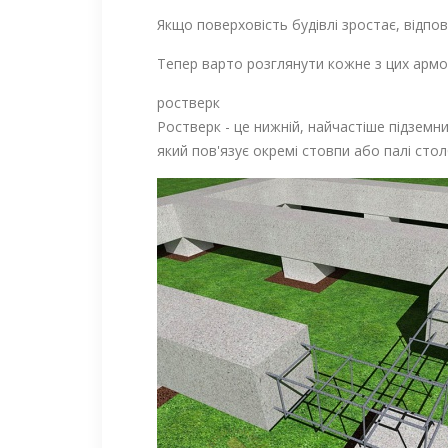
Якщо поверховість будівлі зростає, відпов
Тепер варто розглянути кожне з цих армо
ростверк
Ростверк - це нижній, найчастіше підзем
який пов'язує окремі стовпи або палі сто