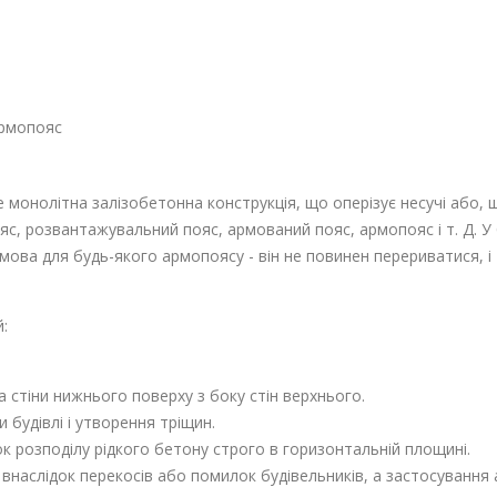
армопояс
 монолітна залізобетонна конструкція, що оперізує несучі або, щ
яс, розвантажувальний пояс, армований пояс, армопояс і т. Д. У 
мова для будь-якого армопоясу - він не повинен перериватися, 
:
 стіни нижнього поверху з боку стін верхнього.
 будівлі і утворення тріщин.
к розподілу рідкого бетону строго в горизонтальній площині.
внаслідок перекосів або помилок будівельників, а застосування