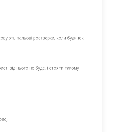
осовують пальові ростверки, коли будинок
сті від нього не буде, і стояти такому
ояс);