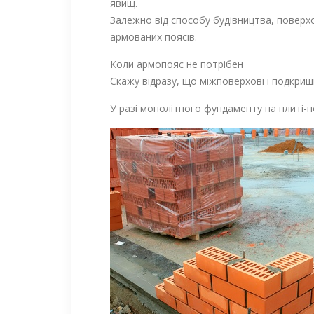
явищ.
Залежно від способу будівництва, поверхо
армованих поясів.
Коли армопояс не потрібен
Скажу відразу, що міжповерхові і подкри
У разі монолітного фундаменту на плиті-п