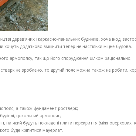
цтві дерев'яних і каркасно-панельних будинків, хоча іноді заст
ли хочуть додатково зміцнити тепер не настільки міцне будова.
ного армопоясу, так що його спорудження цілком раціонально.
стверк не зроблено, то другий пояс можна також не робити, кори
опояс, а також фундамент ростверк;
будівлі, цокольний армопояс;
н, на який будуть покладені плити перекриття (міжповерхових п
кого буде кріпитися мауерлат.