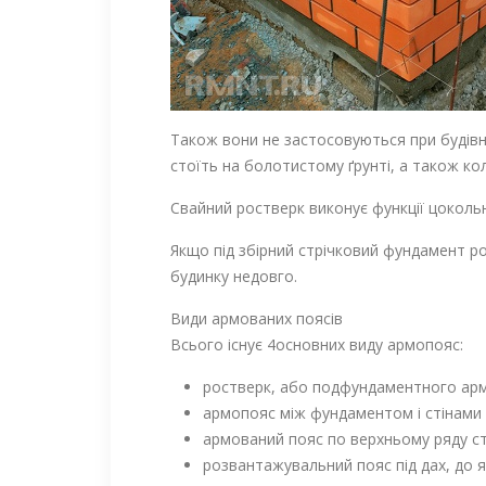
Також вони не застосовуються при будівни
стоїть на болотистому ґрунті, а також ко
Свайний ростверк виконує функції цоколь
Якщо під збірний стрічковий фундамент ро
будинку недовго.
Види армованих поясів
Всього існує 4основних виду армопояс:
ростверк, або подфундаментного арм
армопояс між фундаментом і стінами 
армований пояс по верхньому ряду сті
розвантажувальний пояс під дах, до я