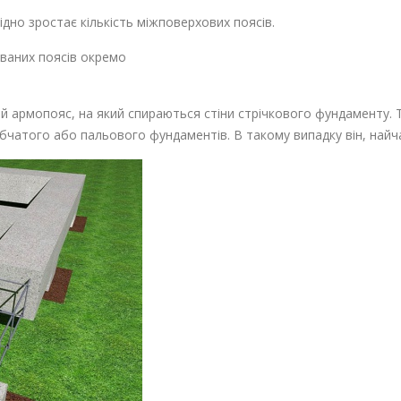
ідно зростає кількість міжповерхових поясів.
ваних поясів окремо
ний армопояс, на який спираються стіни стрічкового фундаменту
лбчатого або пальового фундаментів. В такому випадку він, найч