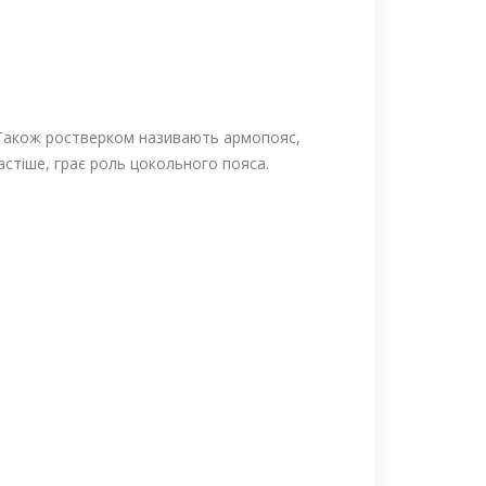
. Також ростверком називають армопояс,
астіше, грає роль цокольного пояса.