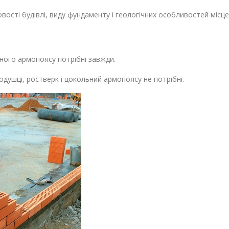
вості будівлі, виду фундаменту і геологічних особливостей місце
шного армопоясу потрібні завжди.
одушці, ростверк і цокольний армопоясу не потрібні.