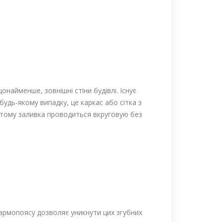
онайменше, зовнішні стіни будівлі. Існує
будь-якому випадку, це каркас або сітка з
і тому заливка проводиться вкруговую без
 армопоясу дозволяє уникнути цих згубних