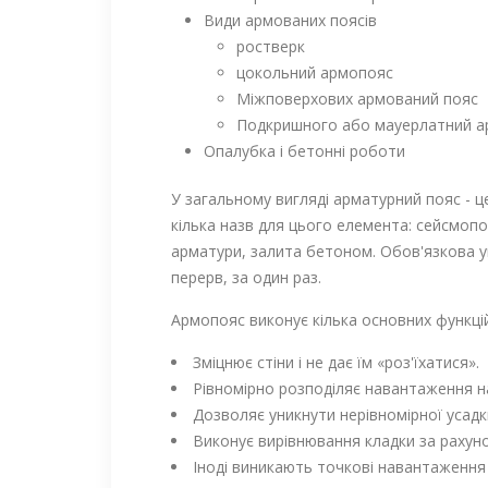
Види армованих поясів
ростверк
цокольний армопояс
Міжповерхових армований пояс
Подкришного або мауерлатний 
Опалубка і бетонні роботи
У загальному вигляді арматурний пояс - це
кілька назв для цього елемента: сейсмопо
арматури, залита бетоном. Обов'язкова у
перерв, за один раз.
Армопояс виконує кілька основних функцій
Зміцнює стіни і не дає їм «роз'їхатися».
Рівномірно розподіляє навантаження на
Дозволяє уникнути нерівномірної усадки
Виконує вирівнювання кладки за рахуно
Іноді виникають точкові навантаження 