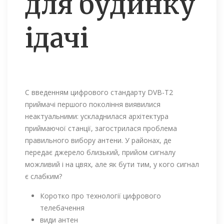
для будинку
ідачі
C введенням цифрового стандарту DVB-Т2
приймачі першого покоління виявилися
неактуальними: ускладнилася архітектура
приймаючої станції, загострилася проблема
правильного вибору антени. У районах, де
передає джерело близький, прийом сигналу
можливий і на цвях, але як бути тим, у кого сигнал
є слабким?
Коротко про технології цифрового
телебачення
види антен