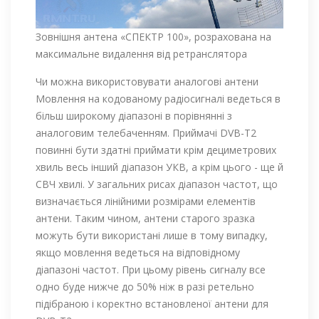
Зовнішня антена «СПЕКТР 100», розрахована на
максимальне видалення від ретранслятора
Чи можна використовувати аналогові антени
Мовлення на кодованому радіосигналі ведеться в
більш широкому діапазоні в порівнянні з
аналоговим телебаченням. Приймачі DVB-Т2
повинні бути здатні приймати крім дециметрових
хвиль весь інший діапазон УКВ, а крім цього - ще й
СВЧ хвилі. У загальних рисах діапазон частот, що
визначається лінійними розмірами елементів
антени. Таким чином, антени старого зразка
можуть бути використані лише в тому випадку,
якщо мовлення ведеться на відповідному
діапазоні частот. При цьому рівень сигналу все
одно буде нижче до 50% ніж в разі ретельно
підібраною і коректно встановленої антени для