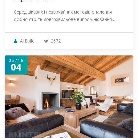
Серед цікавих і незвичайних методів опалення
осібно стоїть довгохвильове випромінювання…
AllBuild
2672
03/18
04