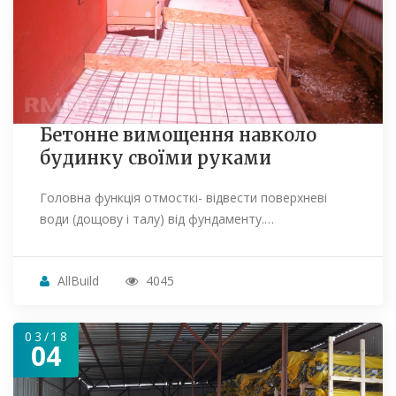
Бетонне вимощення навколо
будинку своїми руками
Головна функція отмосткі- відвести поверхневі
води (дощову і талу) від фундаменту.…
AllBuild
4045
03/18
04