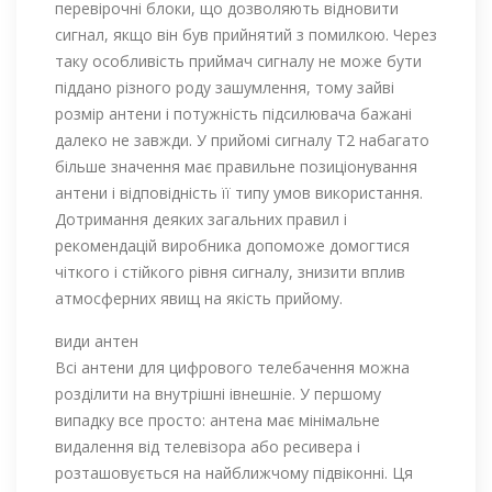
перевірочні блоки, що дозволяють відновити
сигнал, якщо він був прийнятий з помилкою. Через
таку особливість приймач сигналу не може бути
піддано різного роду зашумлення, тому зайві
розмір антени і потужність підсилювача бажані
далеко не завжди. У прийомі сигналу Т2 набагато
більше значення має правильне позиціонування
антени і відповідність її типу умов використання.
Дотримання деяких загальних правил і
рекомендацій виробника допоможе домогтися
чіткого і стійкого рівня сигналу, знизити вплив
атмосферних явищ на якість прийому.
види антен
Всі антени для цифрового телебачення можна
розділити на внутрішні івнешніе. У першому
випадку все просто: антена має мінімальне
видалення від телевізора або ресивера і
розташовується на найближчому підвіконні. Ця