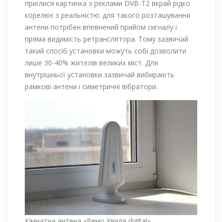
приїлися картинка з реклами DVB-Т2 вкрай рідко
корелює з реальністю: для такого розташування
антени потрібен впевнений прийом сигналу і
пряма видимість ретранслятора. Тому зазвичай
такий спосіб установки можуть собі дозволити
лише 30-40% жителів великих міст. Для
внутрішньої установки зазвичай вибирають
рамкові антени і симетричні вібратори.
Кімнатна антена «Ремо Хвиля digital»