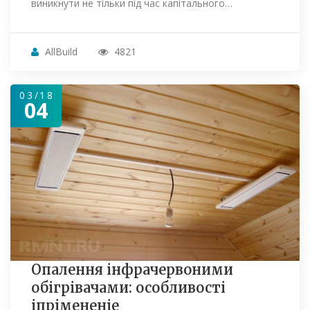
виникнути не тільки під час капітального…
AllBuild
4821
03/18
04
Опалення інфрачервоними
обігрівачами: особливості
іпрімененіе