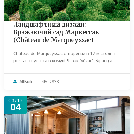
Ландшафтний дизайн:
Вражаючий сад Маркессак
(Château de Marqueyssac)
Château de Marqueyssac створений в 17-м столітті і
розташовується в комуні Везак (Vézac), Франція.…
AllBuild
2838
03/18
04