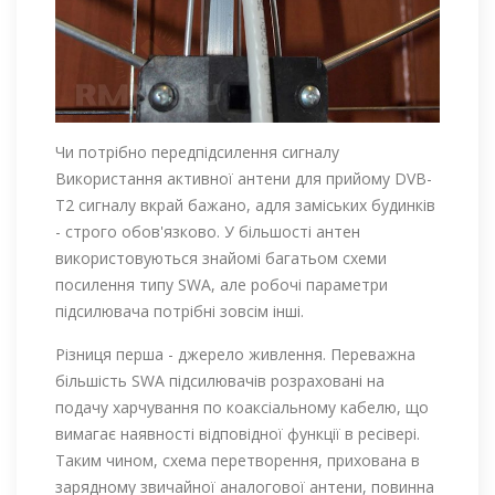
Чи потрібно передпідсилення сигналу
Використання активної антени для прийому DVB-
Т2 сигналу вкрай бажано, адля заміських будинків
- строго обов'язково. У більшості антен
використовуються знайомі багатьом схеми
посилення типу SWA, але робочі параметри
підсилювача потрібні зовсім інші.
Різниця перша - джерело живлення. Переважна
більшість SWA підсилювачів розраховані на
подачу харчування по коаксіальному кабелю, що
вимагає наявності відповідної функції в ресівері.
Таким чином, схема перетворення, прихована в
зарядному звичайної аналогової антени, повинна