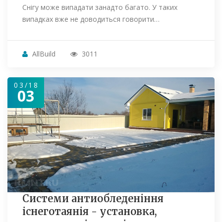
Снігу може випадати занадто багато. У таких
випадках вже не доводиться говорити…
AllBuild
3011
03/18
03
Системи антиобледеніння
існеготаянія - установка,