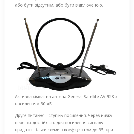
або бути відсутнім, або бути відключеною.
Активна кімнатна антена General Satellite AV-958 з
посиленням 30 дБ
Друге питання - ступінь посилення. Через низку
перешкодостійкість для посилення сигналу
придатні тільки схеми з коефіцієнтом до 35, при