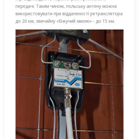
передачі. Таким чином, польську антену можна
використовувати при віддаленості ретранслятора
до 20 км, звичайну «біжучий хвилю» - до 15 км.