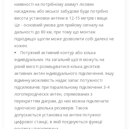
наявності на потрібному азимут лісових
насаджень або міської забудови буде потрібно
висота установки антени в 12-15 метрів і вище.
Це - основний умова для прийому сигналу на
дальності до 80 км, при тому що монтаж
підходящої щогли може дозволити собі далеко не
кожен.
Потужний активний контур або кілька
індивідуальних. На загальній щоглі можуть на
різній висоті розміщуватися кілька десятків
активних антен індивідуального підключення. Іншу
відмінну можливість надає запас потужності
підсилювачів: при паралельному підключенні 3-4
логоперіодіческіх антен, спрямованих з
перекриттям діаграм, до них можна підключати
одночасно декілька ресиверів. Також
допускається установка на антені потужної
цифрової станції, в якій поєднуються функції
роутера і підсилювача.