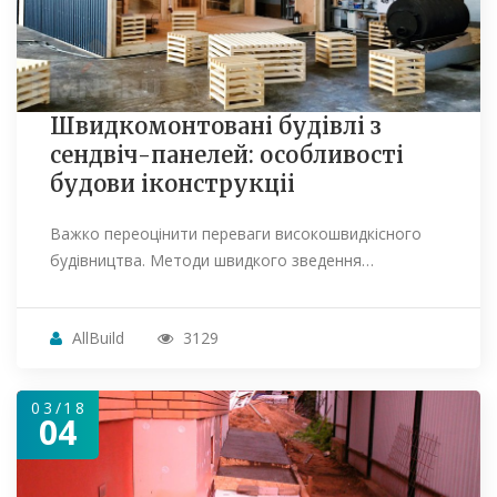
Швидкомонтовані будівлі з
сендвіч-панелей: особливості
будови іконструкціі
Важко переоцінити переваги високошвидкісного
будівництва. Методи швидкого зведення…
AllBuild
3129
03/18
04