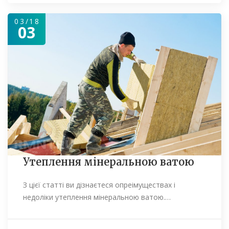
03/18
03
Утеплення мінеральною ватою
З цієї статті ви дізнаєтеся опреімуществах і
недоліки утеплення мінеральною ватою.…