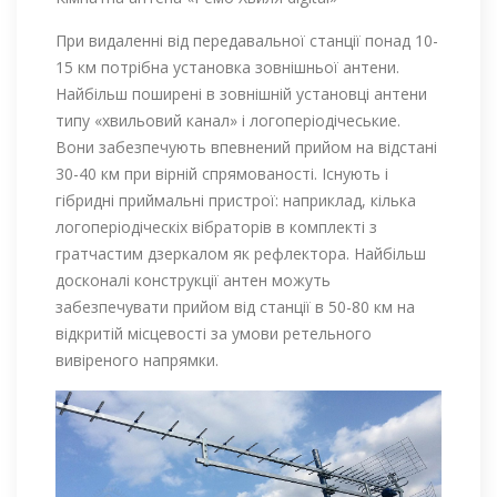
При видаленні від передавальної станції понад 10-
15 км потрібна установка зовнішньої антени.
Найбільш поширені в зовнішній установці антени
типу «хвильовий канал» і логоперіодічеськие.
Вони забезпечують впевнений прийом на відстані
30-40 км при вірній спрямованості. Існують і
гібридні приймальні пристрої: наприклад, кілька
логоперіодіческіх вібраторів в комплекті з
гратчастим дзеркалом як рефлектора. Найбільш
досконалі конструкції антен можуть
забезпечувати прийом від станції в 50-80 км на
відкритій місцевості за умови ретельного
вивіреного напрямки.