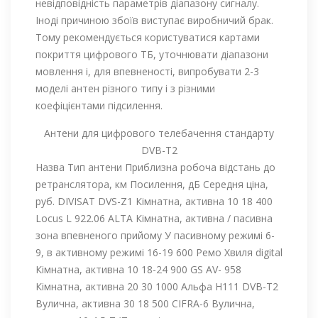
невідповідність параметрів діапазону сигналу.
Іноді причиною збоїв виступає виробничий брак.
Тому рекомендується користуватися картами
покриття цифрового ТБ, уточнювати діапазони
мовлення і, для впевненості, випробувати 2-3
моделі антен різного типу і з різними
коефіцієнтами підсилення.
Антени для цифрового телебачення стандарту
DVB-T2
Назва Тип антени Приблизна робоча відстань до
ретранслятора, км Посилення, дБ Середня ціна,
руб. DIVISAT DVS-Z1 Кімнатна, активна 10 18 400
Locus L 922.06 ALTA Кімнатна, активна / пасивна
зона впевненого прийому У пасивному режимі 6-
9, в активному режимі 16-19 600 Ремо Хвиля digital
Кімнатна, активна 10 18-24 900 GS AV- 958
Кімнатна, активна 20 30 1000 Альфа Н111 DVB-T2
Вулична, активна 30 18 500 CIFRA-6 Вулична,