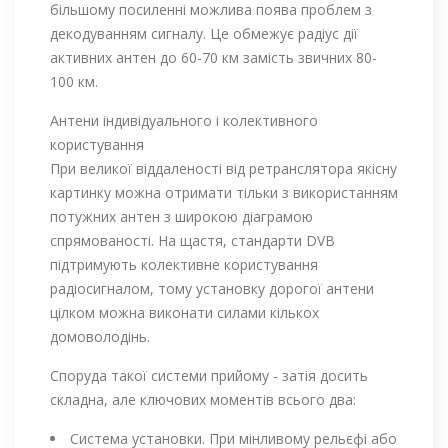
більшому посиленні можлива поява проблем з
декодуванням сигналу. Це обмежує радіус дії
активних антен до 60-70 км замість звичних 80-
100 км.
Антени індивідуального і колективного
користування
При великої віддаленості від ретранслятора якісну
картинку можна отримати тільки з використанням
потужних антен з широкою діаграмою
спрямованості. На щастя, стандарти DVB
підтримують колективне користування
радіосигналом, тому установку дорогої антени
цілком можна виконати силами кількох
домоволодінь.
Споруда такої системи прийому - затія досить
складна, але ключових моментів всього два:
Система установки. При мінливому рельєфі або