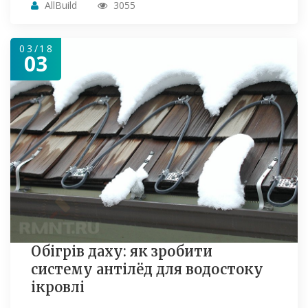
AllBuild
3055
03/18
03
Обігрів даху: як зробити
систему антілёд для водостоку
ікровлі