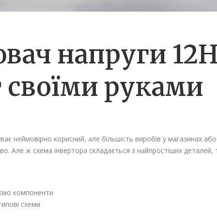
ач напруги 12На
т своїми руками
ає неймовірно корисний, але більшість виробів у магазинах або 
о. Але ж схема інвертора складається з найпростіших деталей, т
уємо компоненти
типові схеми