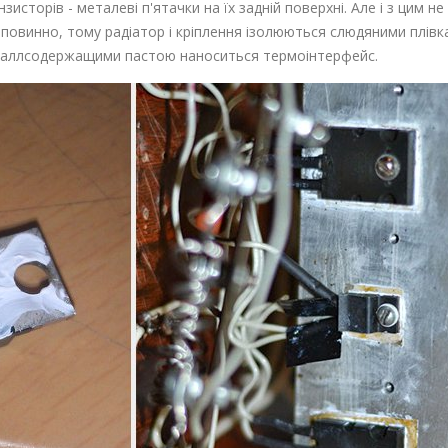
исторів - металеві п'ятачки на їх задній поверхні. Але і з цим н
е повинно, тому радіатор і кріплення ізолюються слюдяними плів
еталлсодержащими пастою наноситься термоінтерфейс.