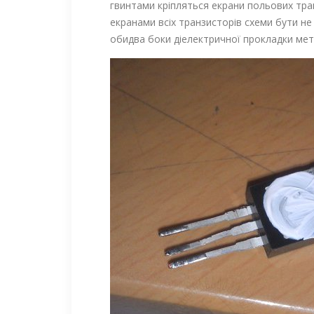
гвинтами кріпляться екрани польових транз
екранами всіх транзисторів схеми бути н
обидва боки діелектричної прокладки м