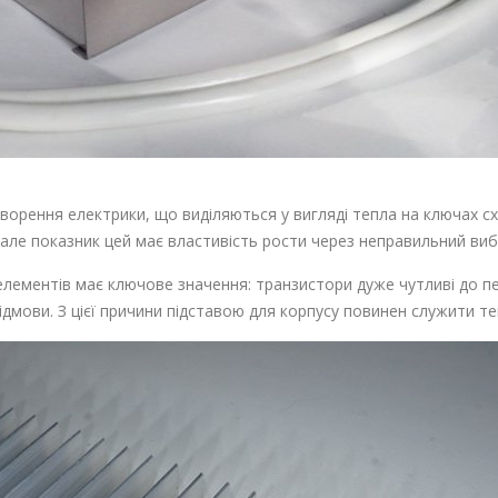
ворення електрики, що виділяються у вигляді тепла на ключах сх
 але показник цей має властивість рости через неправильний виб
елементів має ключове значення: транзистори дуже чутливі до пе
 відмови. З цієї причини підставою для корпусу повинен служити те