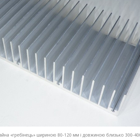
ичайна «гребінець» шириною 80-120 мм і довжиною близько 300-40