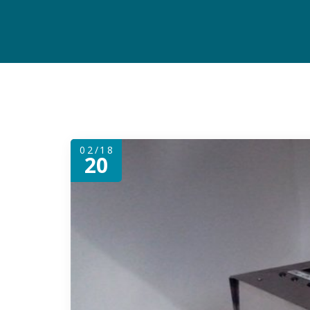
02/18
20