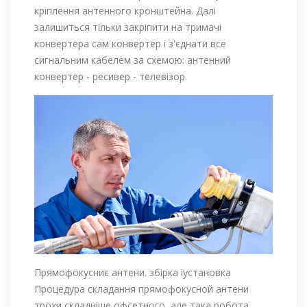
кріплення антенного кронштейна. Далі
залишиться тільки закріпити на тримачі
конвертера сам конвертер і з'єднати все
сигнальним кабелем за схемою: антенний
конвертер - ресивер - телевізор.
Прямофокусниє антени. збірка іустановка
Процедура складання прямофокусной антени
трохи складніше офсетного, але така робота