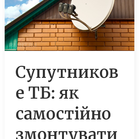
Супутников
е ТБ: як
самостійно
змонтувати