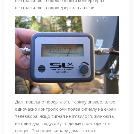
центральною точкою головки конвертера і
центральною точкою дзеркала антени.
Далі, повільно повертають тарілку вправо, вліво,
одночасно контролюючи поява сигналу на екрані
телевізора. Якщо сигнал не з'явилося, змінюють
на один-два градуси кут підйому і повторюють
процес. При появі сигналу домагаються