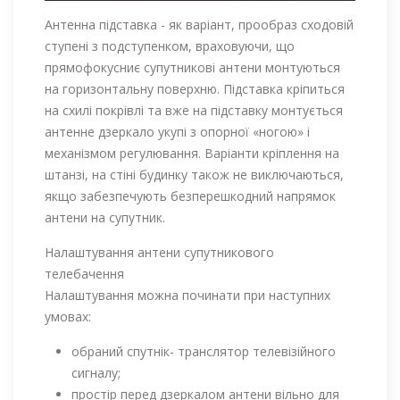
Антенна підставка - як варіант, прообраз сходовій
ступені з подступенком, враховуючи, що
прямофокусниє супутникові антени монтуються
на горизонтальну поверхню. Підставка кріпиться
на схилі покрівлі та вже на підставку монтується
антенне дзеркало укупі з опорної «ногою» і
механізмом регулювання. Варіанти кріплення на
штанзі, на стіні будинку також не виключаються,
якщо забезпечують безперешкодний напрямок
антени на супутник.
Налаштування антени супутникового
телебачення
Налаштування можна починати при наступних
умовах:
обраний спутнік- транслятор телевізійного
сигналу;
простір перед дзеркалом антени вільно для