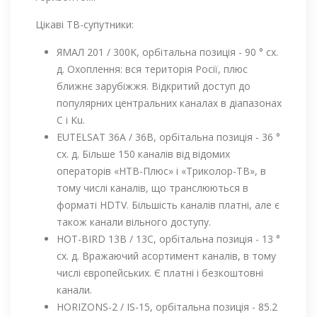
Цікаві ТВ-супутники:
ЯМАЛ 201 / 300K, орбітальна позиція - 90 ° сх.
д. Охоплення: вся територія Росії, плюс
ближнє зарубіжжя. Відкритий доступ до
популярних центральних каналах в діапазонах
С і Ku.
EUTELSAT 36A / 36B, орбітальна позиція - 36 °
сх. д. Більше 150 каналів від відомих
операторів «НТВ-Плюс» і «Триколор-ТВ», в
тому числі каналів, що транслюються в
форматі HDTV. Більшість каналів платні, але є
також канали вільного доступу.
HOT-BIRD 13B / 13C, орбітальна позиція - 13 °
сх. д. Вражаючий асортимент каналів, в тому
числі європейських. Є платні і безкоштовні
канали.
HORIZONS-2 / IS-15, орбітальна позиція - 85.2