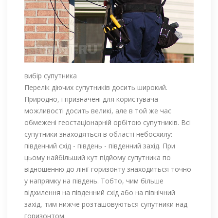
вибір супутника
Перелік діючих супутників досить широкий.
Природно, і призначені для користувача
можливості досить великі, але в той же час
обмежені геостаціонарній орбітою супутників. Всі
супутники знаходяться в області небосхилу:
південний схід - південь - південний захід. При
цьому найбільший кут підйому супутника по
відношенню до лінії горизонту знаходиться точно
у напрямку на південь. Тобто, чим більше
відхилення на південний схід або на північний
захід, тим нижче розташовуються супутники над
горизонтом.