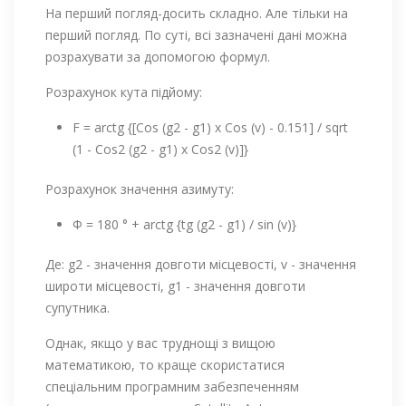
На перший погляд-досить складно. Але тільки на
перший погляд. По суті, всі зазначені дані можна
розрахувати за допомогою формул.
Розрахунок кута підйому:
F = arctg {[Cos (g2 - g1) x Cos (v) - 0.151] / sqrt
(1 - Соs2 (g2 - g1) х Cos2 (v)]}
Розрахунок значення азимуту:
Ф = 180 ° + arctg {tg (g2 - g1) / sin (v)}
Де: g2 - значення довготи місцевості, v - значення
широти місцевості, g1 - значення довготи
супутника.
Однак, якщо у вас труднощі з вищою
математикою, то краще скористатися
спеціальним програмним забезпеченням