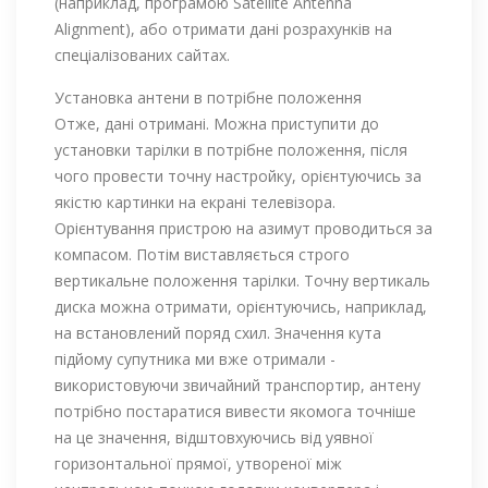
(наприклад, програмою Satellite Antenna
Alignment), або отримати дані розрахунків на
спеціалізованих сайтах.
Установка антени в потрібне положення
Отже, дані отримані. Можна приступити до
установки тарілки в потрібне положення, після
чого провести точну настройку, орієнтуючись за
якістю картинки на екрані телевізора.
Орієнтування пристрою на азимут проводиться за
компасом. Потім виставляється строго
вертикальне положення тарілки. Точну вертикаль
диска можна отримати, орієнтуючись, наприклад,
на встановлений поряд схил. Значення кута
підйому супутника ми вже отримали -
використовуючи звичайний транспортир, антену
потрібно постаратися вивести якомога точніше
на це значення, відштовхуючись від уявної
горизонтальної прямої, утвореної між