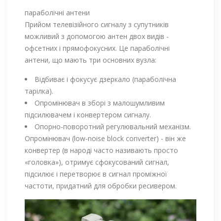
параболічні антени
Прийом телевізійного сигналу з супутників
можливий з допомогою антен двох видів -
офсетних і прямофокусних. Це параболічні
антени, що мають три основних вузла:
Відбиває і фокусує дзеркало (параболічна
тарілка).
Опромінювач в зборі з малошумливим
підсилювачем і конвертером сигналу.
Опорно-поворотний регулювальний механізм.
Опромінювач (low-noise block converter) - він же
конвертер (в народі часто називають просто
«головка»), отримує сфокусований сигнал,
підсилює і перетворює в сигнал проміжної
частоти, придатний для обробки ресивером.