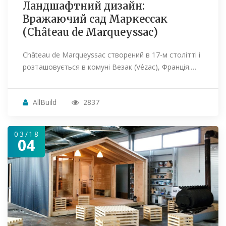
Ландшафтний дизайн:
Вражаючий сад Маркессак
(Château de Marqueyssac)
Château de Marqueyssac створений в 17-м столітті і
розташовується в комуні Везак (Vézac), Франція.…
AllBuild
2837
03/18
04