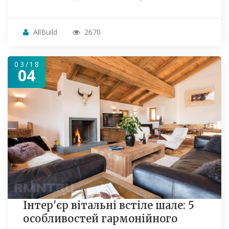
AllBuild
2670
03/18
04
Інтер'єр вітальні встіле шале: 5
особливостей гармонійного