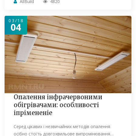
AllBuild
4820
03/18
04
Опалення інфрачервоними
обігрівачами: особливості
іпрімененіе
Серед цікавих і незвичайних методів опалення
осібно стоїть довгохвильове випромінювання…