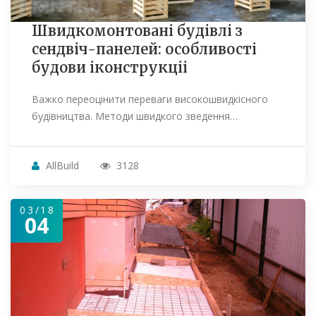
Швидкомонтовані будівлі з
сендвіч-панелей: особливості
будови іконструкціі
Важко переоцінити переваги високошвидкісного
будівництва. Методи швидкого зведення…
AllBuild
3128
03/18
04