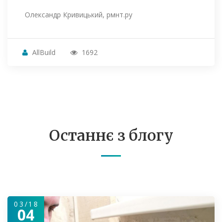
Олександр Кривицький, рмнт.ру
AllBuild
1692
Останнє з блогу
03/18
04