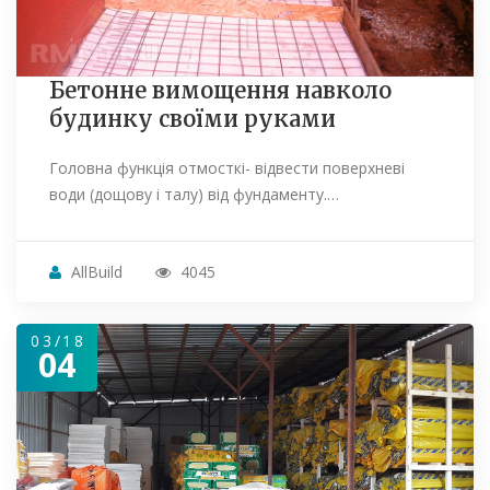
Бетонне вимощення навколо
будинку своїми руками
Головна функція отмосткі- відвести поверхневі
води (дощову і талу) від фундаменту.…
AllBuild
4045
03/18
04