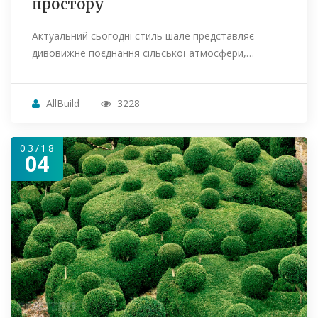
простору
Актуальний сьогодні стиль шале представляє
дивовижне поєднання сільської атмосфери,…
AllBuild
3228
03/18
04