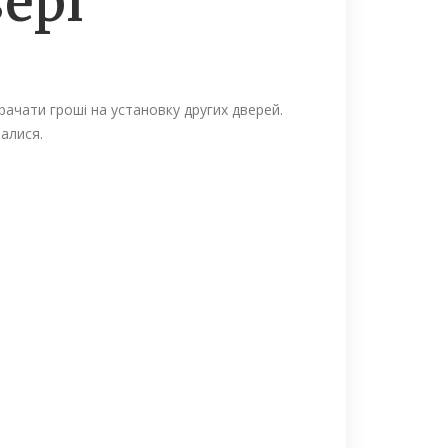
вері
рачати гроші на установку других дверей.
алися.