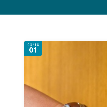
03/18
01