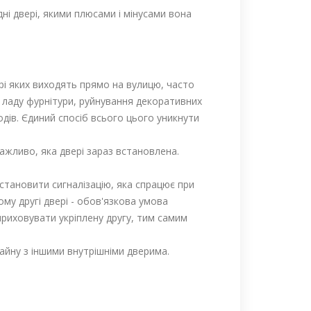
дні двері, якими плюсами і мінусами вона
ері яких виходять прямо на вулицю, часто
з ладу фурнітури, руйнування декоративних
дів. Єдиний спосіб всього цього уникнути
ажливо, яка двері зараз встановлена.
встановити сигналізацію, яка спрацює при
ому другі двері - обов'язкова умова
приховувати укріплену другу, тим самим
зайну з іншими внутрішніми дверима.