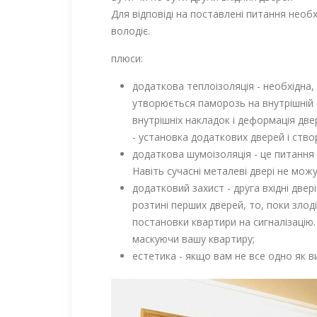
Для відповіді на поставлені питання необх
володіє.
плюси:
додаткова теплоізоляція - необхідна,
утворюється паморозь на внутрішній с
внутрішніх накладок і деформація две
- установка додаткових дверей і ств
додаткова шумоізоляція - це питання
Навіть сучасні металеві двері не мо
додатковий захист - друга вхідні две
розтині перших дверей, то, поки злод
постановки квартири на сигналізацію
маскуючи вашу квартиру;
естетика - якщо вам не все одно як в