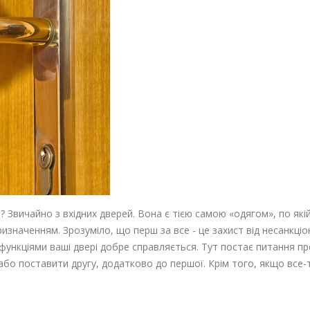
 Звичайно з вхідних дверей. Вона є тією самою «одягом», по якій
призначенням. Зрозуміло, що перш за все - це захист від несанкці
 функціями ваші двері добре справляється. Тут постає питання пр
або поставити другу, додатково до першої. Крім того, якщо все-т