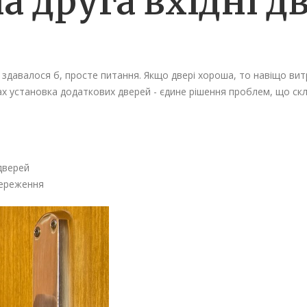
а друга вхідні д
- здавалося б, просте питання. Якщо двері хороша, то навіщо вит
ах установка додаткових дверей - єдине рішення проблем, що скл
дверей
тереження