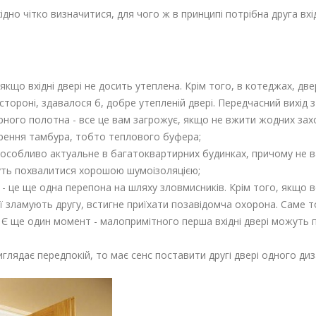
ідно чітко визначитися, для чого ж в принципі потрібна друга вхі
 якщо вхідні двері не досить утеплена. Крім того, в котеджах, дв
тороні, здавалося б, добре утепленій двері. Передчасний вихід 
рного полотна - все це вам загрожує, якщо не вжити жодних захо
орення тамбура, тобто теплового буфера;
 особливо актуальне в багатоквартирних будинках, причому не в
жуть похвалитися хорошою шумоізоляцією;
рі - це ще одна перепона на шляху зловмисників. Крім того, якщо 
ії зламують другу, встигне приїхати позавідомча охорона. Саме т
. Є ще один момент - малопримітного перша вхідні двері можуть 
иглядає передпокій, то має сенс поставити другі двері одного ди