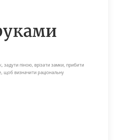
 руками
, задути піною, врізати замки, прибити
ше, щоб визначити раціональну