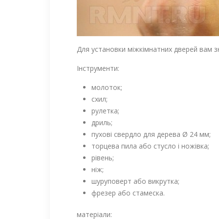
Для установки міжкімнатних дверей вам з
Інструменти:
молоток;
схил;
рулетка;
дриль;
пухові свердло для дерева Ø 24 мм;
торцева пила або стусло і ножівка;
рівень;
ніж;
шуруповерт або викрутка;
фрезер або стамеска.
матеріали: