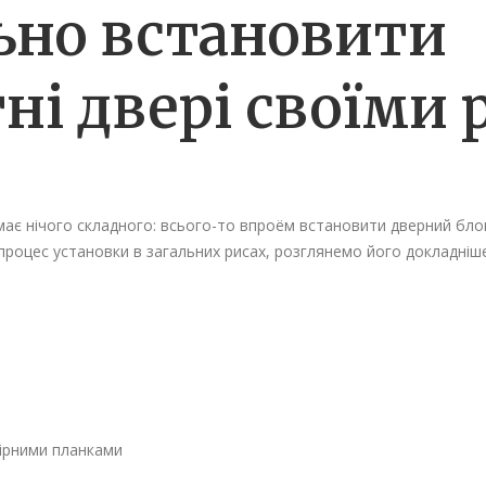
ьно встановити
ні двері своїми
має нічого складного: всього-то впроём встановити дверний блок
є процес установки в загальних рисах, розглянемо його докладні
бірними планками