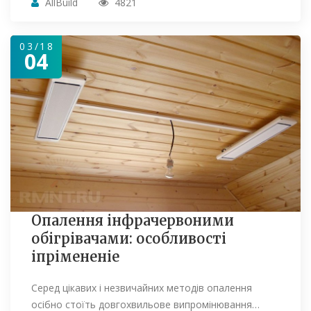
AllBuild
4821
03/18
04
Опалення інфрачервоними
обігрівачами: особливості
іпрімененіе
Серед цікавих і незвичайних методів опалення
осібно стоїть довгохвильове випромінювання…