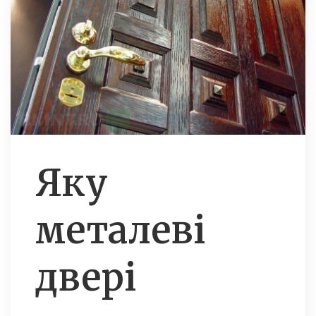
Яку
металеві
двері