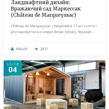
Ландшафтний дизайн:
Вражаючий сад Маркессак
(Château de Marqueyssac)
Château de Marqueyssac створений в 17-м столітті і
розташовується в комуні Везак (Vézac), Франція.…
AllBuild
2837
03/18
04