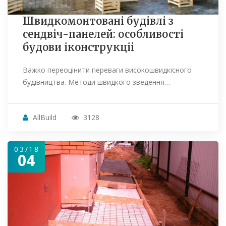
Швидкомонтовані будівлі з
сендвіч-панелей: особливості
будови іконструкціі
Важко переоцінити переваги високошвидкісного
будівництва. Методи швидкого зведення…
AllBuild
3128
03/18
04