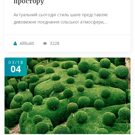
простору
Актуальний сьогодні стиль шале представляє
дивовижне поєднання сільської атмосфери,…
AllBuild
3228
03/18
04