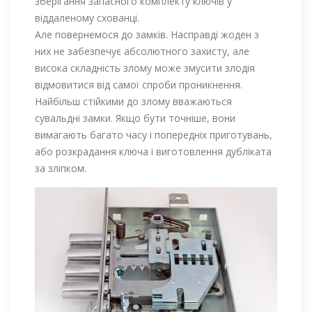
зберігання запасного комплекту ключів у
віддаленому схованці.
Але повернемося до замків. Насправді жоден з
них не забезпечує абсолютного захисту, але
висока складність злому може змусити злодія
відмовитися від самої спроби проникнення.
Найбільш стійкими до злому вважаються
сувальдні замки. Якщо бути точніше, вони
вимагають багато часу і попередніх приготувань,
або розкрадання ключа і виготовлення дубліката
за зліпком.