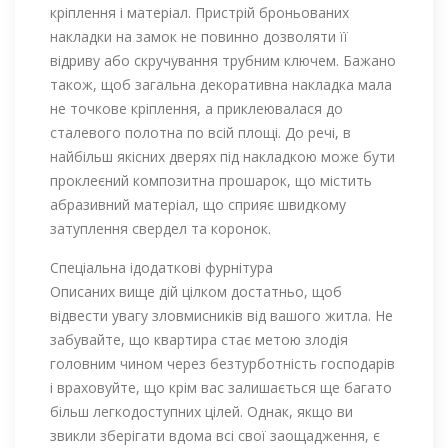
кріплення і матеріал. Пристрій броньованих
накладки на замок не повинно дозволяти її
відриву або скручування трубним ключем. Бажано
також, щоб загальна декоративна накладка мала
не точкове кріплення, а приклеювалася до
сталевого полотна по всій площі. До речі, в
найбільш якісних дверях під накладкою може бути
проклеєний композитна прошарок, що містить
абразивний матеріал, що сприяє швидкому
затуплення свердел та коронок.
Спеціальна ідодаткові фурнітура
Описаних вище дій цілком достатньо, щоб
відвести увагу зловмисників від вашого житла. Не
забувайте, що квартира стає метою злодія
головним чином через безтурботність господарів
і враховуйте, що крім вас залишається ще багато
більш легкодоступних цілей. Однак, якщо ви
звикли зберігати вдома всі свої заощадження, є