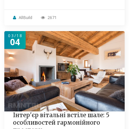
AllBuild
2671
03/18
04
Інтер'єр вітальні встіле шале: 5
особливостей гармонійного