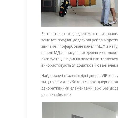
Елітні сталеві вхідні двері мають, як пр
замкнуті профілі, додаткові ребра жорстк
звичайні і пофарбовані панелі МДФ з нат
панелі МДФ з висушених деревних волокон,
експлуатації і відмінні показники теплоза
використовуються додаткові ковані елемен
Найдорожчі сталеві вхідні двері - VIP-кл
зміцнюються глибоко в стінах, дверне по
декоративними елементами (або без додат
респектабельно.