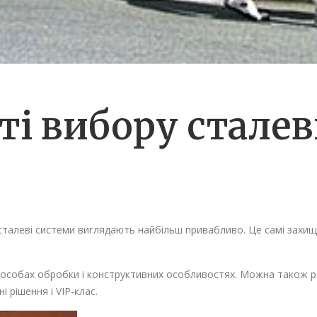
ті вибору стале
, сталеві системи виглядають найбільш привабливо. Це самі захи
особах обробки і конструктивних особливостях. Можна також розді
і рішення і VIP-клас.