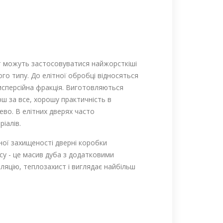
Тут можуть застосовуватися найжорсткіші
ого типу. До елітної обробці відносяться
исперсійна фракція. Виготовляються
рш за все, хорошу практичність в
рево. В елітних дверях часто
іалів.
ної захищеності дверні коробки
су - це масив дуба з додатковими
яцію, теплозахист і виглядає найбільш