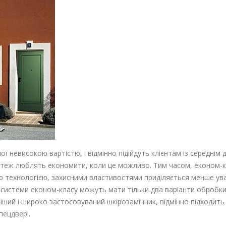
ї невисокою вартістю, і відмінно підійдуть клієнтам із середнім 
еж люблять економити, коли це можливо. Тим часом, економ-клас 
ю технологією, захисними властивостями приділяється менше ув
 системи економ-класу можуть мати тільки два варіанти обробки
іший і широко застосовуваний шкірозамінник, відмінно підходить
пецдвері.