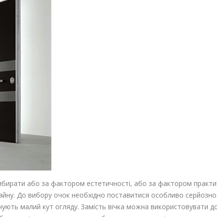
бирати або за фактором естетичності, або за фактором практичн
изайну. До вибору очок необхідно поставитися особливо серйозно,
ечують малий кут огляду. Замість вічка можна використовувати д