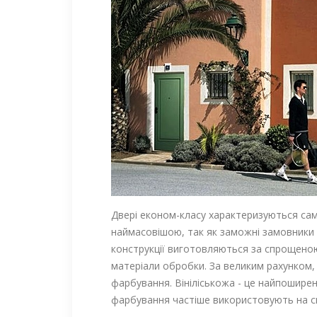
Двері економ-класу характеризуються само
наймасовішою, так як заможні замовники т
конструкції виготовляються за спрощено
матеріали обробки. За великим рахунком,
фарбування. Вініліськожа - це найпоширен
фарбування частіше використовують на с