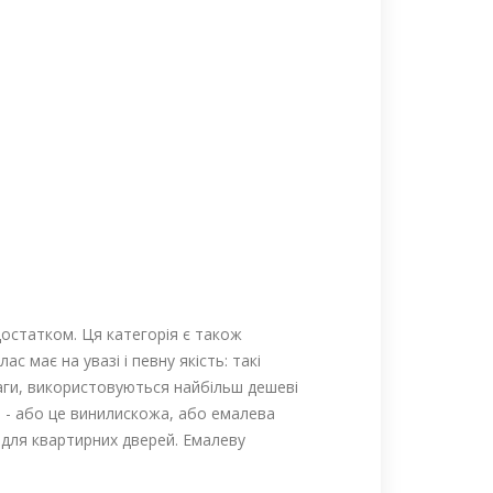
достатком. Ця категорія є також
має на увазі і певну якість: такі
аги, використовуються найбільш дешеві
 - або це винилискожа, або емалева
 для квартирних дверей. Емалеву