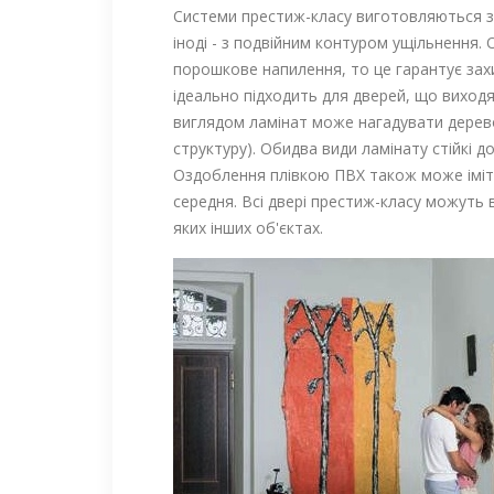
Системи престиж-класу виготовляються за
іноді - з подвійним контуром ущільнення
порошкове напилення, то це гарантує зах
ідеально підходить для дверей, що виход
виглядом ламінат може нагадувати дерево 
структуру). Обидва види ламінату стійкі д
Оздоблення плівкою ПВХ також може іміт
середня. Всі двері престиж-класу можуть в
яких інших об'єктах.