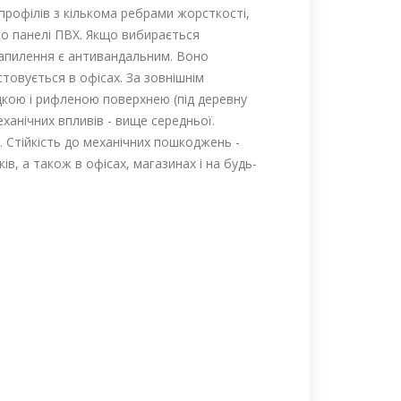
профілів з кількома ребрами жорсткості,
бо панелі ПВХ. Якщо вибирається
напилення є антивандальним. Воно
товується в офісах. За зовнішнім
адкою і рифленою поверхнею (під деревну
ханічних впливів - вище середньої.
Стійкість до механічних пошкоджень -
ів, а також в офісах, магазинах і на будь-