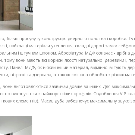
авило, більш просунуту конструкцію дверного полотна і коробки. 
ості, найкращі матеріали утеплення, складні дорогі замки сейфов
уральним і штучним шпоном. Абревіатура МДФ означає - дрібна д
 тому вони мають всі корисні якості натуральної деревини і, пе
хисту. Панелі МДФ, як ніякий інший матеріал, відмінно імітують де
ти, вітражі та дзеркала, а також змішана обробка з різних матер
асу, вони виготовляються зазвичай довше за інших. Для максималь
лотно виконується з найжорсткіших профілів. Оздоблення VIP-кла
кових елементів). Масив дуба забезпечує максимальну звукоізол