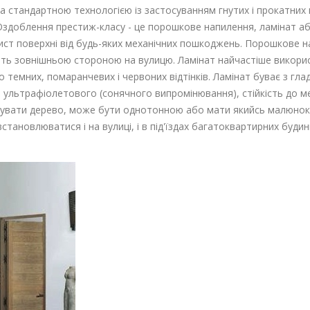
 стандартною технологією із застосуванням гнутих і прокатних 
. Оздоблення престиж-класу - це порошкове напилення, ламінат а
ист поверхні від будь-яких механічних пошкоджень. Порошкове 
ять зовнішньою стороною на вулицю. Ламінат найчастіше викорис
темних, помаранчевих і червоних відтінків. Ламінат буває з гл
о ультрафіолетового (сонячного випромінювання), стійкість до ме
увати дерево, може бути однотонною або мати якийсь малюнок. 
становлюватися і на вулиці, і в під'їздах багатоквартирних будинк