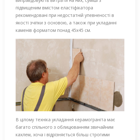
виправдовують витрати на них, суміші з
підвищеним вмістом еластіфікатора
рекомендовані при недостатній упевненості в
якості зчіпки з основою, а також при укладанні
каменів форматом понад 45х45 см.
В цілому техніка укладання керамограніта має
багато спільного з облицюванням звичайним
кахлем, хоча і відрізняється більш строгими