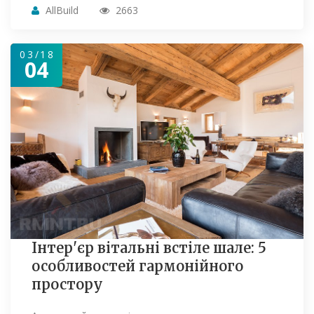
AllBuild
2663
03/18
04
Інтер'єр вітальні встіле шале: 5
особливостей гармонійного
простору