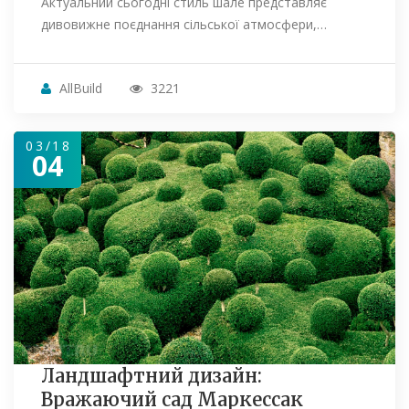
Актуальний сьогодні стиль шале представляє
дивовижне поєднання сільської атмосфери,…
AllBuild
3221
03/18
04
Ландшафтний дизайн:
Вражаючий сад Маркессак