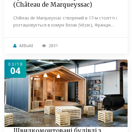
(Château de Marqueyssac)
Château de Marqueyssac створений в 17-м столітті і
розташовується в комуні Везак (Vézac), Франція.…
AllBuild
2831
03/18
04
Швидкомонтовані будівлі з