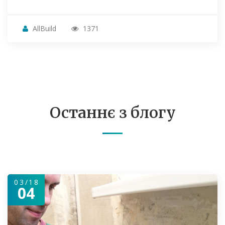
AllBuild
1371
Останнє з блогу
03/18
04