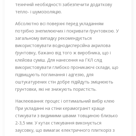
технічній необхідності забезпечити додаткову
тепло- і шумоізоляцію.
Абсолютно всі поверхні перед укладанням
потрібно знепилюючих і покривати ґрунтовкою. У
загальному випадку рекомендується
використовувати воднодисперсійна акрилова
ґрунтовку, бажано від того ж виробника, що і
клейова суміш. Для нанесення на ГКЛ слід
використовувати глибоко проникаючі склади, що
підвищують поглинання і адгезію, для
оштукатурених стін добре підійдуть зміцнюють
грунтовки, які не знижують пористість.
Наклеювання: процес і оптимальний вибір клею
При укладанні на стіни керамограніт краще
стикувати з видимими швами товщиною близько
2-3,5 мм. У кутах стикування виконується
заусовку, що вимагає електричного плиткоріз з