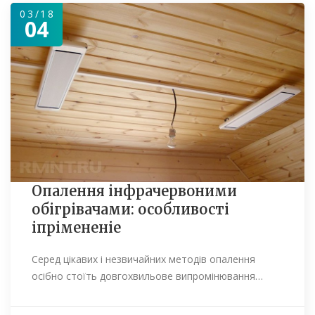
03/18
04
Опалення інфрачервоними
обігрівачами: особливості
іпрімененіе
Серед цікавих і незвичайних методів опалення
осібно стоїть довгохвильове випромінювання…