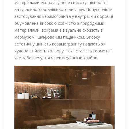
матеріалами еко-класу через високу щільності і
натурального зовнішнього вигляду. Популярність
застосування керамограніта у внутрішній обробці
обумовлена ​​високою схожістю з природними
матеріалами, зокрема є візуальне схожість з
мармуром і шліфованим піщаником. Високу
естетичну цінність керамограниту надають як
чудова стійкість кольору, так і сталість геометрії,
яке забезпечується ректифікацією крайок.