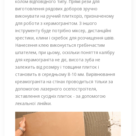
колом відповідного типу. Прямі рези для
виготовлення рядових доборов зручно
виконувати на ручний плиткоріз, призначеному
для роботи з керамогранітом. З іншого
інструменту буде потрібно міксер, дистанційні
хрестики, клини і скребок для розчищення швів.
Нанесення клею виконується гребінчастим
шпателем, при цьому, оскільки поняття калібру
для керамограніта не діє, висота зуба не
залежить від розміру і товщини плиток і
становить в середньому 8-10 мм. Вирівнювання
креамограніта на стінах проводиться тільки за
допомогою лазерного осепостроітеля,
зіставлення сусідніх плиток - за допомогою
лекальної лінійки.