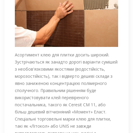
Асортимент клею для плитки досить широкий.
Зустрічаються як занадто дорогі варіанти сумішей
з необов'язковими якостями (водостійкість,
морозостійкість), так і відверто дешеві склади з
явно заниженою концентрацією полімерного
сполучного. Правильним рішенням буде
використовувати клей перевіреного
постачальника, такого як Ceresit СМ 11, або
більш дешевий вітчизняний «Момент» Еласт.
Спеціальні торговельні марки клею для плитки,
такі як «Літокол» або UNIS не завжди