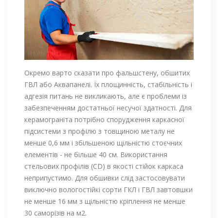
Окремо варто сказати про фальшстену, обшитих
ГВЛ або Аквапанелі. Їх площинність, стабільність і
адгезія питань не викликають, але є проблеми із
забезпеченням достатньої несучої здатності. Для
керамограніта потрібно спорудження каркасної
підсистеми з профілю з товщиною металу не
менше 0,6 мм і збільшеною щільністю стоєчних
елементів - не більше 40 см. Використання
стельових профілів (CD) в якості стійок каркаса
неприпустимо. Для обшивки слід застосовувати
виключно вологостійкі сорти ГКЛ і ГВЛ завтовшки
не менше 16 мм з щільністю кріплення не менше
30 саморізів на м2.