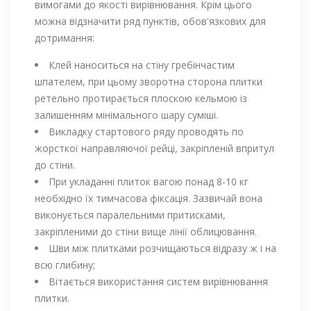
вимогами до якості вирівнювання. Крім цього
можна відзначити ряд пунктів, обов'язкових для
дотримання:
Клей наноситься на стіну гребінчастим
шпателем, при цьому зворотна сторона плитки
ретельно протирається плоскою кельмою із
залишенням мінімального шару суміші.
Викладку стартового ряду проводять по
жорсткої направляючої рейці, закріпленій впритул
до стіни.
При укладанні плиток вагою понад 8-10 кг
необхідно їх тимчасова фіксація. Зазвичай вона
виконується паралельними притисками,
закріпленими до стіни вище лінії облицювання.
Шви між плитками розчищаються відразу ж і на
всю глибину;
Вітається використання систем вирівнювання
плитки.