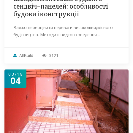
сендвіч-панелей: особливості
будови іконструкціі
Важко переоцінити переваги високошвидкісного
будівництва. Методи швидкого зведення…
AllBuild
3121
03/18
04