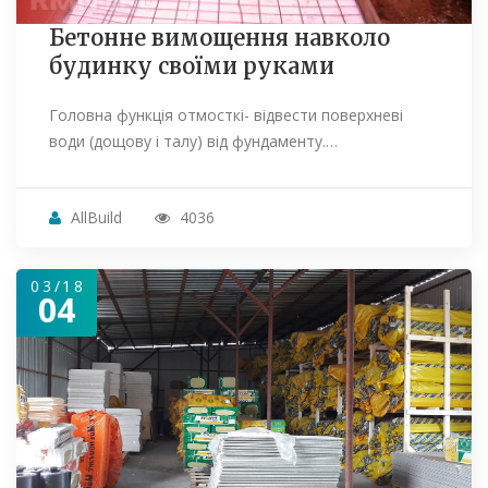
Бетонне вимощення навколо
будинку своїми руками
Головна функція отмосткі- відвести поверхневі
води (дощову і талу) від фундаменту.…
AllBuild
4036
03/18
04