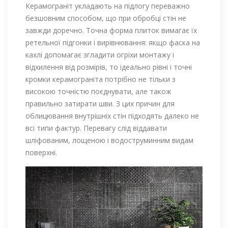
Керамограніт укладають на підлогу переважно
безшовним способом, що при обробці стін не
завжди доречно. Точна форма плиток вимагає їх
ретельної підгонки і вирівнювання: якщо фаска на
кахлі допомагає згладити огріхи монтажу і
відхилення від розмірів, то ідеально рівні і точні
кромки керамограніта потрібно не тільки з
високою точністю поєднувати, але також
правильно затирати шви. З цих причин для
облицювання внутрішніх стін підходять далеко не
всі типи фактур. Перевагу слід віддавати
шліфованим, лощеною і водоструминним видам
поверхні.