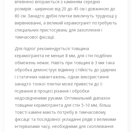
впевнено впораються з камінням середніх
розмірів - шириною від 20 до 45 см і довжиною до
80 см. Занадто дрібні плитки викличуть труднощі у
вирівнюванні, а великий керамограніт потребують
спеціальних пристосувань для захоплення і
тимчасової фіксації.
Для підлог рекомендується товщина
керамограніта не менше 8 мм, для стін подібних
обмежень немає. Навіть при товщині в 3 мм така
обробка демонструє відмінну стійкість до ударних
і статичних навантажень, однак використання
занадто тонкої плитки може привести до її
псування в процесі різання і обробки
недосвідченими руками. Оптимальний діапазон
товщини керамограніта для стін 5-10 мм, більш
товсті камені мають потребу в тимчасовому
фіксації та послідовної укладанні рядів з великими
інтервалами часу, необхідними для схоплювання