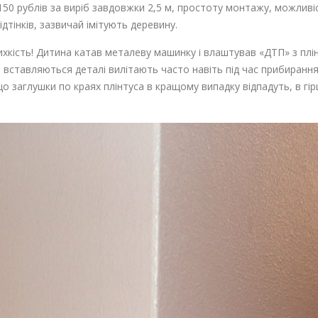
 150 рублів за виріб завдовжки 2,5 м, простоту монтажу, можлив
дтінків, зазвичай імітують деревину.
рихкість! Дитина катав металеву машинку і влаштував «ДТП» з п
інші вставляються деталі вилітають часто навіть під час прибира
заглушки по краях плінтуса в кращому випадку відпадуть, в гіршо