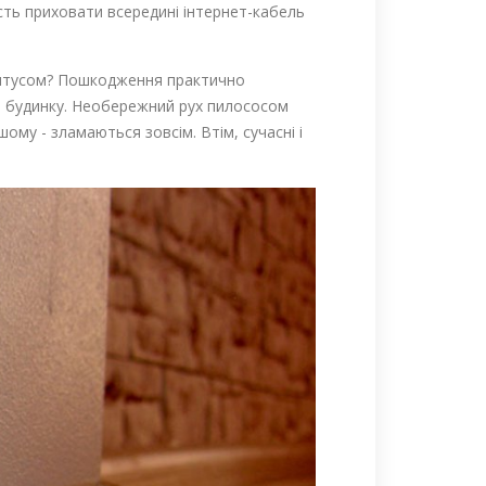
ість приховати всередині інтернет-кабель
лінтусом? Пошкодження практично
ння будинку. Необережний рух пилососом
му - зламаються зовсім. Втім, сучасні і